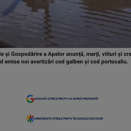
ie şi Gospodărire a Apelor anunţă, marţi, viituri şi cre
iind emise noi avertizări cod galben şi cod portocaliu.
ADAUGĂ ȘTIRILE PROTV CA SURSĂ PREFERATĂ
URMĂREȘTE ȘTIRILE PROTV ÎN GOOGLE DISCOVER