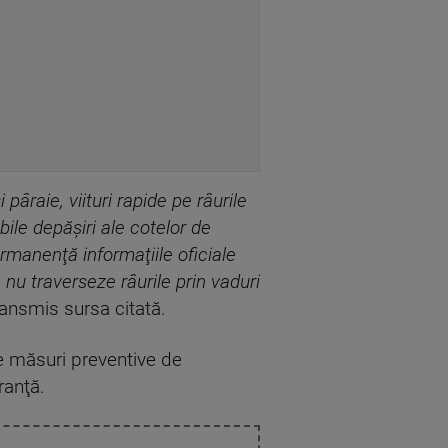
pâraie, viituri rapide pe râurile
ibile depăşiri ale cotelor de
manenţă informaţiile oficiale
ă nu traverseze râurile prin vaduri
ansmis sursa citată.
te măsuri preventive de
ranţă.