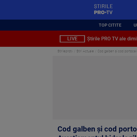
StirilePROTV
TOP CITITE
U
LIVE
Știrile PRO TV ale dimi
Stirileprotv
Știri Actuale
Cod galben şi cod portocali
Cod galben şi cod portoc