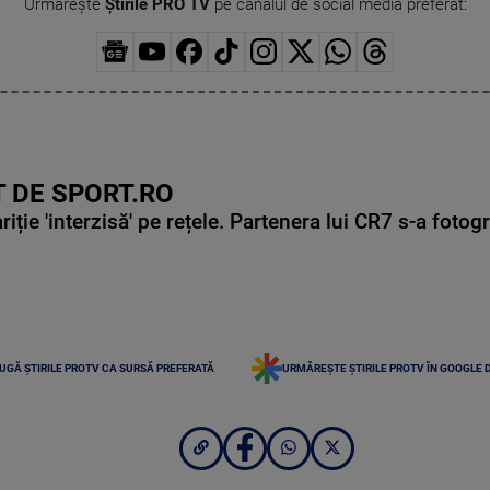
Urmărește
Știrile PRO TV
pe canalul de social media preferat:
 DE SPORT.RO
ie 'interzisă' pe rețele. Partenera lui CR7 s-a fotog
UGĂ ȘTIRILE PROTV CA SURSĂ PREFERATĂ
URMĂREȘTE ȘTIRILE PROTV ÎN GOOGLE 