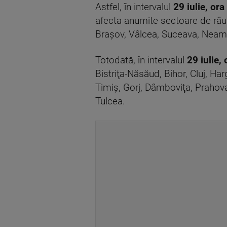
Astfel, în intervalul
29 iulie, ora
afecta anumite sectoare de râuri
Braşov, Vâlcea, Suceava, Neamţ,
Totodată, în intervalul
29 iulie,
Bistriţa-Năsăud, Bihor, Cluj, Ha
Timiş, Gorj, Dâmboviţa, Prahova,
Tulcea.