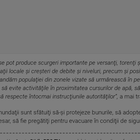
e pot produce scurgeri importante pe versanţi, torenţi şi 
ţii locale şi creşteri de debite şi niveluri, precum şi pos
andăm populaţiei din zonele vizate să urmărească în per
e, să evite activităţile în proximitatea cursurilor de apă, s
să respecte întocmai instrucţiunile autorităţilor”,
a mai tr
inundaţii sunt sfătuiţi să-şi protejeze bunurile, să adop
sar, să fie pregătiţi pentru evacuare în condiţii de sigu