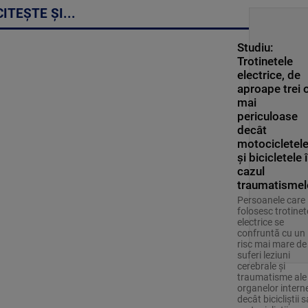
CITEȘTE ȘI...
Studiu:
Trotinetele
electrice, de
aproape trei o
mai
periculoase
decât
motocicletel
și bicicletele 
cazul
traumatismel
Persoanele care
folosesc trotinet
electrice se
confruntă cu un
risc mai mare de
suferi leziuni
cerebrale și
traumatisme ale
organelor intern
decât bicicliștii 