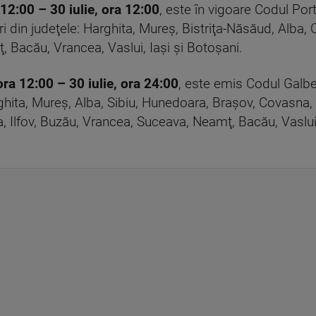
 12:00 – 30 iulie, ora 12:00
, este în vigoare Codul Por
 din judeţele: Harghita, Mureş, Bistriţa-Năsăud, Alba, 
 Bacău, Vrancea, Vaslui, Iaşi şi Botoşani.
 ora 12:00 – 30 iulie, ora 24:00
, este emis Codul Galben
rghita, Mureş, Alba, Sibiu, Hunedoara, Braşov, Covasna,
 Ilfov, Buzău, Vrancea, Suceava, Neamţ, Bacău, Vaslui, 