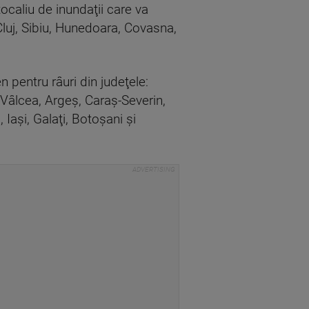
tocaliu de inundaţii care va
Cluj, Sibiu, Hunedoara, Covasna,
 pentru râuri din judeţele:
 Vâlcea, Argeş, Caraş-Severin,
Iaşi, Galaţi, Botoşani şi