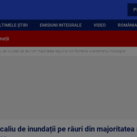
P
LTIMELE ȘTIRI
EMISIUNI INTEGRALE
VIDEO
ROMÂNIA,
neții
u de inundații pe râuri din majoritatea regiunilor din România. Avertismentul hidrologilor
aliu de inundații pe râuri din majoritatea