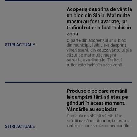
Acoperiş desprins de vânt la
un bloc din Sibiu. Mai multe
maşini au fost avariate, iar
traficul rutier a fost închis în
zonă
O parte din acoperişul unui bloc
ȘTIRI ACTUALE
din municipiul Sibiu s-a desprins,
vineri seară, din cauza vântului şi a
căzut pe mai multe maşini
parcate, avariindu-le. Traficul
rutier este închis în acea zonă.
Produsele pe care românii
le cumpără fără să stea pe
gânduri în acest moment.
Vânzările au explodat
Canicula ne obligă să căutăm
soluții ca să ne răcorim, iar asta se
vede și în încasările comercianților.
ȘTIRI ACTUALE