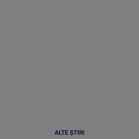
Stirile PRO
TV # 17.00 -
07 August
2026
MAI
MULTE
DETALII
50:51
ALTE ȘTIRI