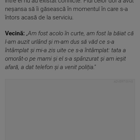
între ei nu au existat conflicte. Fiul celor doi a avut
neșansa să îi găsească în momentul în care s-a
întors acasă de la serviciu.
Vecină:
„Am fost acolo în curte, am fost la băiat că
l-am auzit urlând și m-am dus să văd ce s-a
întâmplat și mi-a zis uite ce s-a întâmplat: tata a
omorât-o pe mami și el s-a spânzurat și am ieșit
afară, a dat telefon și a venit poliția."