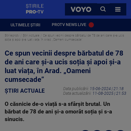
StirilePROTV
CAUTA
VOYO
TOATE 
PROTV NEWS LIVE
ULTIMELE ȘTIRI
Stirileprotv
Știri Actuale
Ce spun vecinii despre bărbatul de 78 de ani care și-a ucis
soția și apoi și-a luat viața, în Arad. „Oameni cumsecade”
Ce spun vecinii despre bărbatul de 78
de ani care și-a ucis soția și apoi și-a
luat viața, în Arad. „Oameni
cumsecade”
Data publicării:
15-06-2024 | 21:18
ȘTIRI ACTUALE
Data actualizării:
11-08-2025 | 21:53
O căsnicie de-o viață s-a sfârșit brutal. Un
bărbat de 78 de ani și-a omorât soția și s-a
sinucis.