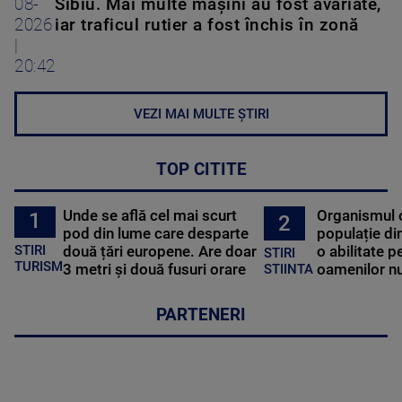
08-
Sibiu. Mai multe maşini au fost avariate,
2026
iar traficul rutier a fost închis în zonă
|
20:42
VEZI MAI MULTE ȘTIRI
TOP CITITE
Unde se află cel mai scurt
Organismul 
1
2
pod din lume care desparte
populație di
STIRI
două țări europene. Are doar
o abilitate p
STIRI
TURISM
3 metri și două fusuri orare
oamenilor nu
STIINTA
PARTENERI