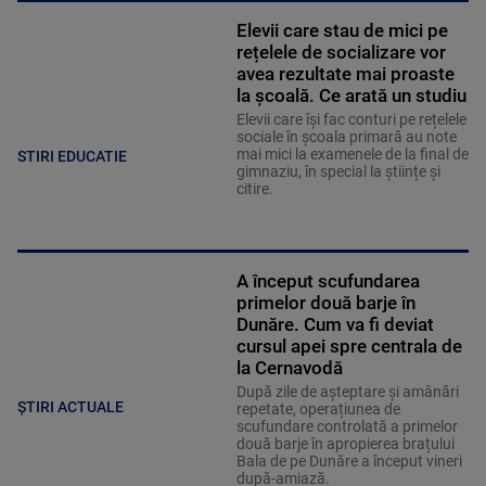
Elevii care stau de mici pe
rețelele de socializare vor
avea rezultate mai proaste
la școală. Ce arată un studiu
Elevii care îşi fac conturi pe rețelele
sociale în școala primară au note
mai mici la examenele de la final de
STIRI EDUCATIE
gimnaziu, în special la științe și
citire.
A început scufundarea
primelor două barje în
Dunăre. Cum va fi deviat
cursul apei spre centrala de
la Cernavodă
După zile de așteptare și amânări
ȘTIRI ACTUALE
repetate, operațiunea de
scufundare controlată a primelor
două barje în apropierea brațului
Bala de pe Dunăre a început vineri
după-amiază.