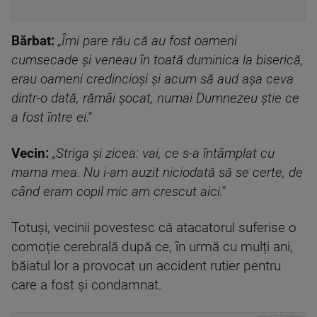
Bărbat:
„Îmi pare rău că au fost oameni
cumsecade și veneau în toată duminica la biserică,
erau oameni credincioși și acum să aud așa ceva
dintr-o dată, rămâi șocat, numai Dumnezeu știe ce
a fost între ei."
Vecin:
„Striga și zicea: vai, ce s-a întâmplat cu
mama mea. Nu i-am auzit niciodată să se certe, de
când eram copil mic am crescut aici."
Totuși, vecinii povestesc că atacatorul suferise o
comoție cerebrală după ce, în urmă cu mulți ani,
băiatul lor a provocat un accident rutier pentru
care a fost și condamnat.