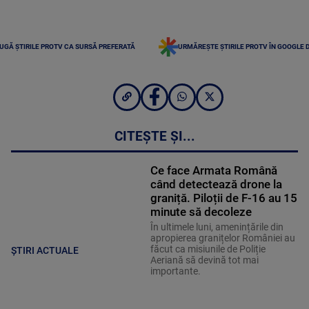
UGĂ ȘTIRILE PROTV CA SURSĂ PREFERATĂ
URMĂREȘTE ȘTIRILE PROTV ÎN GOOGLE 
CITEȘTE ȘI...
Ce face Armata Română
când detectează drone la
graniță. Piloții de F-16 au 15
minute să decoleze
În ultimele luni, amenințările din
apropierea granițelor României au
făcut ca misiunile de Poliție
ȘTIRI ACTUALE
Aeriană să devină tot mai
importante.