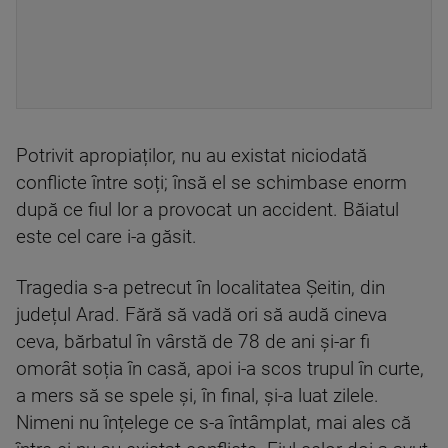
Potrivit apropiaților, nu au existat niciodată
conflicte între soți; însă el se schimbase enorm
după ce fiul lor a provocat un accident. Băiatul
este cel care i-a găsit.
Tragedia s-a petrecut în localitatea Șeitin, din
județul Arad. Fără să vadă ori să audă cineva
ceva, bărbatul în vârstă de 78 de ani și-ar fi
omorât soția în casă, apoi i-a scos trupul în curte,
a mers să se spele și, în final, și-a luat zilele.
Nimeni nu înțelege ce s-a întâmplat, mai ales că