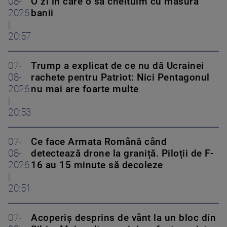
08-
O zi în care o să cheltuim cu măsură
2026
banii
|
20:57
07-
Trump a explicat de ce nu dă Ucrainei
08-
rachete pentru Patriot: Nici Pentagonul
2026
nu mai are foarte multe
|
20:53
07-
Ce face Armata Română când
08-
detectează drone la graniță. Piloții de F-
2026
16 au 15 minute să decoleze
|
20:51
07-
Acoperiş desprins de vânt la un bloc din