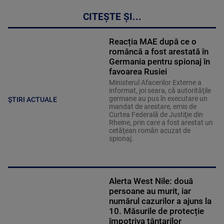
CITEȘTE ȘI...
Reacția MAE după ce o
româncă a fost arestată în
Germania pentru spionaj în
favoarea Rusiei
Ministerul Afacerilor Externe a
informat, joi seara, că autorităţile
germane au pus în executare un
ȘTIRI ACTUALE
mandat de arestare, emis de
Curtea Federală de Justiţie din
Rheine, prin care a fost arestat un
cetăţean român acuzat de
spionaj.
Alerta West Nile: două
persoane au murit, iar
numărul cazurilor a ajuns la
10. Măsurile de protecție
împotriva țânțarilor