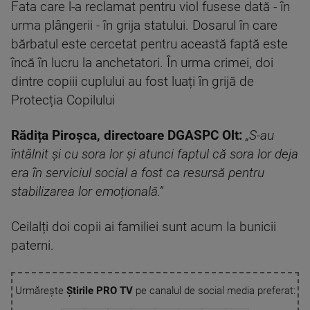
Fata care l-a reclamat pentru viol fusese dată - în
urma plângerii - în grija statului. Dosarul în care
bărbatul este cercetat pentru această faptă este
încă în lucru la anchetatori. În urma crimei, doi
dintre copiii cuplului au fost luați în grijă de
Protecția Copilului
Rădița Piroșca, directoare DGASPC Olt:
„S-au
întâlnit și cu sora lor și atunci faptul că sora lor deja
era în serviciul social a fost ca resursă pentru
stabilizarea lor emoțională.”
Ceilalți doi copii ai familiei sunt acum la bunicii
paterni.
Urmărește
Știrile PRO TV
pe canalul de social media preferat: