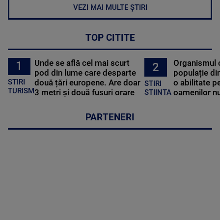
VEZI MAI MULTE ȘTIRI
TOP CITITE
Unde se află cel mai scurt
Organismul 
1
2
pod din lume care desparte
populație di
STIRI
două țări europene. Are doar
o abilitate p
STIRI
TURISM
3 metri și două fusuri orare
oamenilor nu
STIINTA
PARTENERI