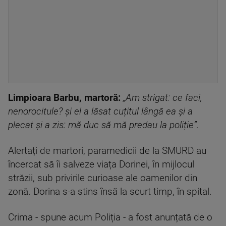
Limpioara Barbu, martoră:
„Am strigat: ce faci,
nenorocitule? și el a lăsat cuțitul lângă ea și a
plecat și a zis: mă duc să mă predau la poliție”.
Alertați de martori, paramedicii de la SMURD au
încercat să îi salveze viața Dorinei, în mijlocul
străzii, sub privirile curioase ale oamenilor din
zonă. Dorina s-a stins însă la scurt timp, în spital.
Crima - spune acum Poliția - a fost anunțată de o