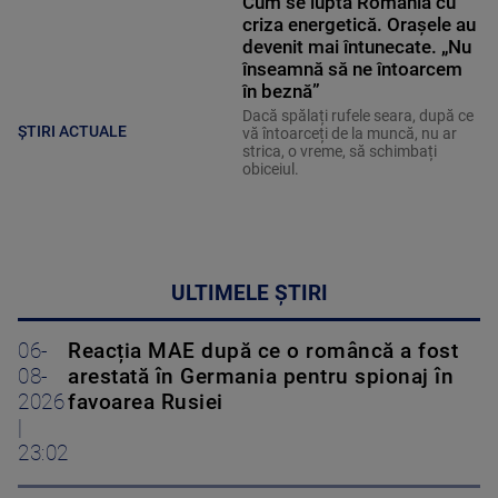
Cum se luptă România cu
criza energetică. Orașele au
devenit mai întunecate. „Nu
înseamnă să ne întoarcem
în beznă”
Dacă spălați rufele seara, după ce
ȘTIRI ACTUALE
vă întoarceți de la muncă, nu ar
strica, o vreme, să schimbați
obiceiul.
ULTIMELE ȘTIRI
06-
Reacția MAE după ce o româncă a fost
08-
arestată în Germania pentru spionaj în
2026
favoarea Rusiei
|
23:02