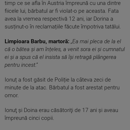
timp ce se afla în Austria împreună cu una dintre
fiicele lui, bărbatul ar fi violat-o pe aceasta. Fata
avea la vremea respectivă 12 ani, iar Dorina a
susținut-o în reclamațiile făcute împotriva tatălui.
Limpioara Barbu, martoră:
„Ea mai pleca de la el
că o bătea și am înțeles, a venit sora ei și cumnatul
ei și a spus că el insista să își retragă plângerea
pentru incest.”
Ionuț a fost găsit de Poliție la câteva zeci de
minute de la atac. Bărbatul a fost arestat pentru
omor.
Ionuţ şi Doina erau căsătoriţi de 17 ani şi aveau
împreună cinci copii.