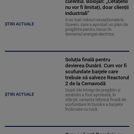
curentul. Bolojan: „Cetățenii
nu vor fi limitați, doar clienții
industriali”
S-au luat măsuri excepționale la
ȘTIRI ACTUALE
Guvern, care a aprobat un plan de
pregătire pentru riscuri în
domeniul energiei electrice.
Soluția finală pentru
devierea Dunării. Cum vor fi
scufundate barjele care
trebuie să salveze Reactorul
2 de la Cernavodă
După zile întregi de pregătiri și
ȘTIRI ACTUALE
amânări a fost aprobată, în
sfârșit, varianta tehnică finală de
scufundare în Dunăre a barjelor
încărcate cu rocă.