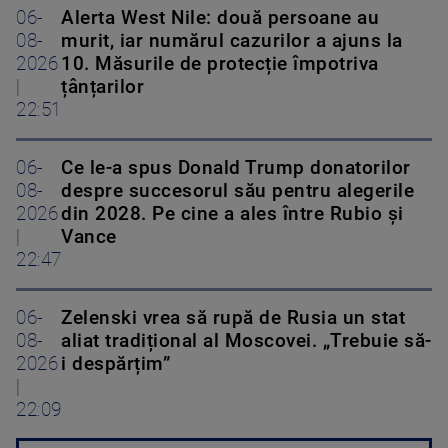
06-
Alerta West Nile: două persoane au
08-
murit, iar numărul cazurilor a ajuns la
2026
10. Măsurile de protecție împotriva
|
țânțarilor
22:51
06-
Ce le-a spus Donald Trump donatorilor
08-
despre succesorul său pentru alegerile
2026
din 2028. Pe cine a ales între Rubio și
|
Vance
22:47
06-
Zelenski vrea să rupă de Rusia un stat
08-
aliat tradițional al Moscovei. „Trebuie să-
2026
i despărțim”
|
22:09