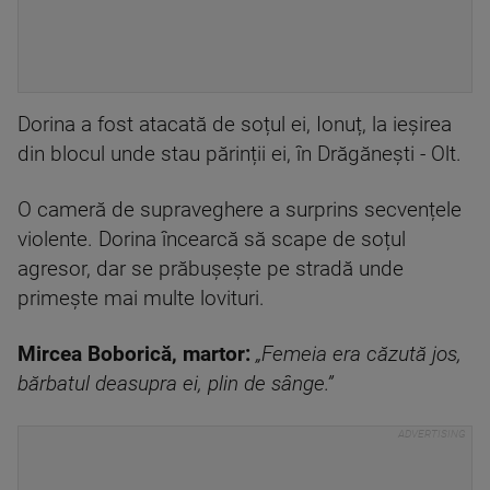
Dorina a fost atacată de soțul ei, Ionuț, la ieșirea
din blocul unde stau părinții ei, în Drăgănești - Olt.
O cameră de supraveghere a surprins secvențele
violente. Dorina încearcă să scape de soțul
agresor, dar se prăbușește pe stradă unde
primește mai multe lovituri.
Mircea Boborică, martor:
„Femeia era căzută jos,
bărbatul deasupra ei, plin de sânge.”