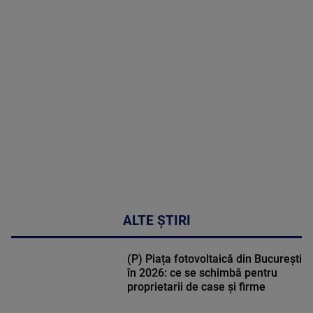
MAI
MULTE
DETALII
47:43
ALTE ȘTIRI
(P) Piața fotovoltaică din București
în 2026: ce se schimbă pentru
proprietarii de case și firme