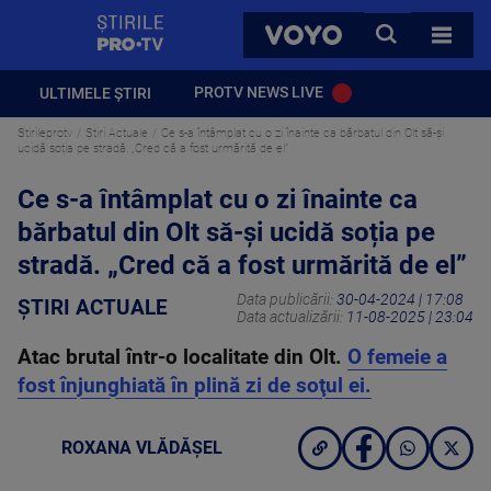
StirilePROTV
CAUTA
VOYO
TOATE 
PROTV NEWS LIVE
ULTIMELE ȘTIRI
Stirileprotv
Știri Actuale
Ce s-a întâmplat cu o zi înainte ca bărbatul din Olt să-și
ucidă soția pe stradă. „Cred că a fost urmărită de el”
Ce s-a întâmplat cu o zi înainte ca
bărbatul din Olt să-și ucidă soția pe
stradă. „Cred că a fost urmărită de el”
Data publicării:
30-04-2024 | 17:08
ȘTIRI ACTUALE
Data actualizării:
11-08-2025 | 23:04
Atac brutal într-o localitate din Olt.
O femeie a
fost înjunghiată în plină zi de soţul ei.
ROXANA VLĂDĂȘEL