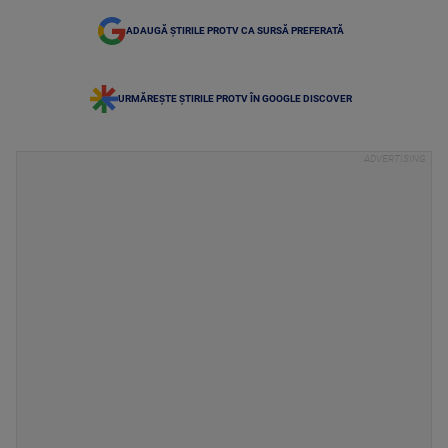
ADAUGĂ ȘTIRILE PROTV CA SURSĂ PREFERATĂ
URMĂREȘTE ȘTIRILE PROTV ÎN GOOGLE DISCOVER