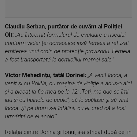
Claudiu Șerban, purtător de cuvânt al Poliției
Olt:
„Au întocmit formularul de evaluare a riscului
conform violenței domestice însă femeia a refuzat
emiterea unui ordin de protecție provizoriu. Femeia
a fost transportată la domiciliul mamei sale.”
Victor Mehedințu, tatăl Dorinei:
„A venit încoa, a
venit și cu Poliția, cu mașina de Poliție a adus-o aici
și a plecat la fie-mea pe la 12: „Tati, mă duc să îmi
iau și eu hainele de acolo”, că le spălase și să vină
încoa. Și pe drum s-a întâlinit cu el..cred că a fost
urmărită de el acolo.”
Relația dintre Dorina și Ionuț s-a stricat după ce, în