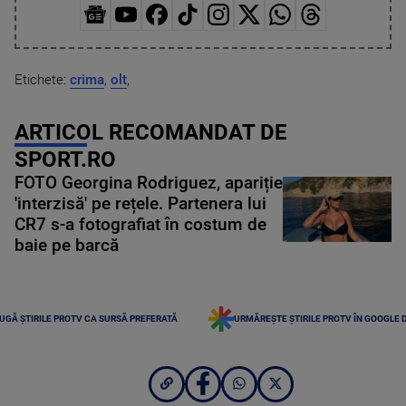
Etichete:
crima
,
olt
,
ARTICOL RECOMANDAT DE
SPORT.RO
FOTO Georgina Rodriguez, apariție
'interzisă' pe rețele. Partenera lui
CR7 s-a fotografiat în costum de
baie pe barcă
UGĂ ȘTIRILE PROTV CA SURSĂ PREFERATĂ
URMĂREȘTE ȘTIRILE PROTV ÎN GOOGLE 