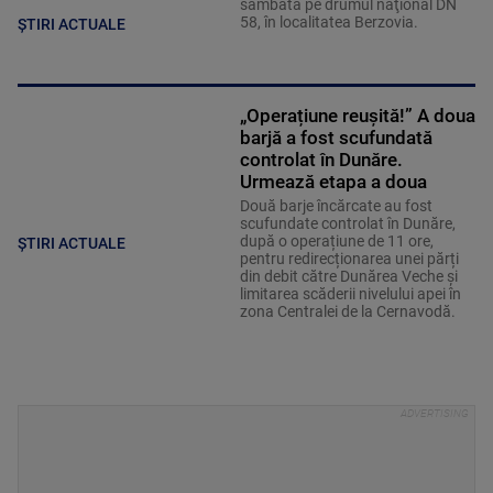
sâmbătă pe drumul naţional DN
58, în localitatea Berzovia.
ȘTIRI ACTUALE
„Operațiune reușită!” A doua
barjă a fost scufundată
controlat în Dunăre.
Urmează etapa a doua
Două barje încărcate au fost
scufundate controlat în Dunăre,
după o operațiune de 11 ore,
ȘTIRI ACTUALE
pentru redirecționarea unei părți
din debit către Dunărea Veche și
limitarea scăderii nivelului apei în
zona Centralei de la Cernavodă.