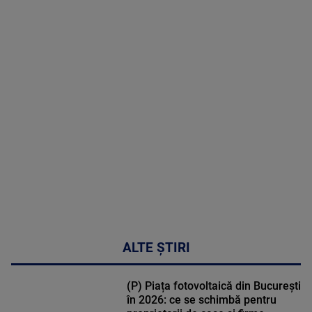
2026
MAI
MULTE
DETALII
02:32:45
ALTE ȘTIRI
(P) Piața fotovoltaică din București
în 2026: ce se schimbă pentru