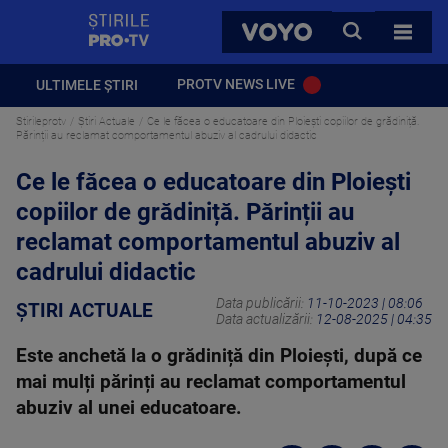
StirilePROTV
CAUTA
VOYO
TOATE 
PROTV NEWS LIVE
ULTIMELE ȘTIRI
Stirileprotv
Știri Actuale
Ce le făcea o educatoare din Ploiești copiilor de grădiniță.
Părinții au reclamat comportamentul abuziv al cadrului didactic
Ce le făcea o educatoare din Ploiești
copiilor de grădiniță. Părinții au
reclamat comportamentul abuziv al
cadrului didactic
Data publicării:
11-10-2023 | 08:06
ȘTIRI ACTUALE
Data actualizării:
12-08-2025 | 04:35
Este anchetă la o grădiniță din Ploiești, după ce
mai mulți părinți au reclamat comportamentul
abuziv al unei educatoare.