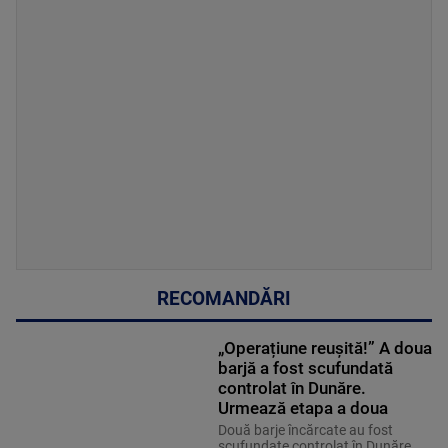
RECOMANDĂRI
„Operațiune reușită!” A doua
barjă a fost scufundată
controlat în Dunăre.
Urmează etapa a doua
Două barje încărcate au fost
scufundate controlat în Dunăre,