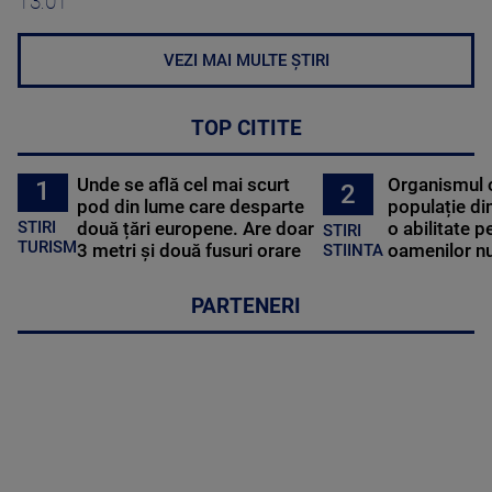
13:01
VEZI MAI MULTE ȘTIRI
TOP CITITE
Unde se află cel mai scurt
Organismul 
1
2
pod din lume care desparte
populație di
STIRI
două țări europene. Are doar
o abilitate p
STIRI
TURISM
3 metri și două fusuri orare
oamenilor nu
STIINTA
PARTENERI