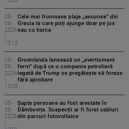
13:20
08-
Cele mai frumoase plaje „ascunse” din
08-
Grecia la care poți ajunge doar pe jos
2026
sau cu barca
|
13:12
08-
Groenlanda lansează un „avertisment
08-
ferm” după ce o companie petrolieră
2026
legată de Trump se pregătește să foreze
|
fără aprobare
13:05
08-
Șapte persoane au fost arestate în
08-
Dâmbovița. Suspecții ar fi furat cabluri
2026
din parcuri fotovoltaice
|