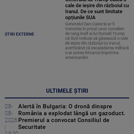
cale de ieșire din războiul cu
Iranul. De ce sunt limitate
opțiunile SUA
Generalul Dan Caine le-ar fi
transmis în privat unor consilieri
de rang înalt ai lui Donald Trump
STIRI EXTERNE
că SUA trebuie să găsească o cale
de ieșire din războiul cu Iranul,
avertizând că escaladarea militară
s-ar putea întoarce împotriva
americanilor.
ULTIMELE ȘTIRI
08-
Alertă în Bulgaria: O dronă dinspre
08-
România a explodat lângă un gazoduct.
2026
Premierul a convocat Consiliul de
|
Securitate