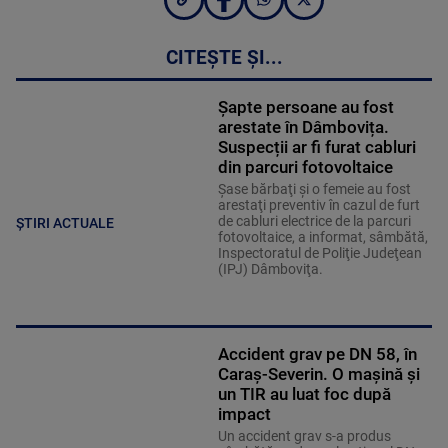
CITEȘTE ȘI...
Șapte persoane au fost
arestate în Dâmbovița.
Suspecții ar fi furat cabluri
din parcuri fotovoltaice
Şase bărbaţi şi o femeie au fost
arestaţi preventiv în cazul de furt
de cabluri electrice de la parcuri
ȘTIRI ACTUALE
fotovoltaice, a informat, sâmbătă,
Inspectoratul de Poliţie Judeţean
(IPJ) Dâmboviţa.
Accident grav pe DN 58, în
Caraș-Severin. O mașină și
un TIR au luat foc după
impact
Un accident grav s-a produs