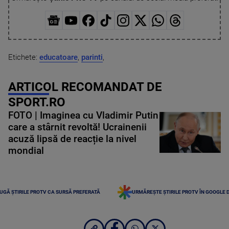
Etichete:
educatoare
,
parinti
,
ARTICOL RECOMANDAT DE
SPORT.RO
FOTO | Imaginea cu Vladimir Putin
care a stârnit revoltă! Ucrainenii
acuză lipsă de reacție la nivel
mondial
UGĂ ȘTIRILE PROTV CA SURSĂ PREFERATĂ
URMĂREȘTE ȘTIRILE PROTV ÎN GOOGLE 