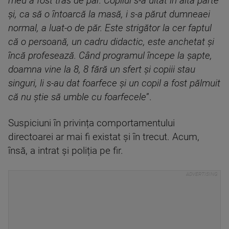
meu a fost tras de păr. Copilul s-a uitat în altă parte
și, ca să o întoarcă la masă, i s-a părut dumneaei
normal, a luat-o de păr. Este strigător la cer faptul
că o persoană, un cadru didactic, este anchetat și
încă profesează. Când programul începe la șapte,
doamna vine la 8, 8 fără un sfert și copiii stau
singuri, li s-au dat foarfece și un copil a fost pălmuit
că nu știe să umble cu foarfecele
”.
Suspiciuni în privința comportamentului
directoarei ar mai fi existat și în trecut. Acum,
însă, a intrat și poliția pe fir.