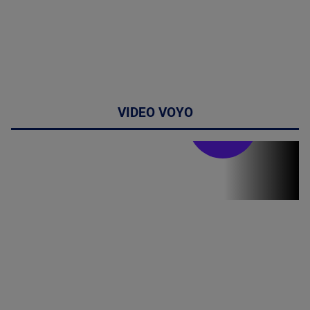
VIDEO VOYO
Stirile PRO TV
Stirile PRO
TV # 07.00 -
08 August