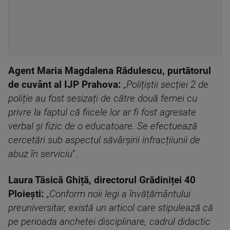
Agent Maria Magdalena Rădulescu, purtătorul
de cuvânt al IJP Prahova:
„
Polițiștii secției 2 de
poliție au fost sesizați de către două femei cu
privre la faptul că fiicele lor ar fi fost agresate
verbal și fizic de o educatoare. Se efectuează
cercetări sub aspectul săvârșirii infracțiiunii de
abuz în serviciu
”.
Laura Tăsică Ghiță, directorul Grădiniței 40
Ploiești:
„
Conform noii legi a învățământului
preuniversitar, există un articol care stipulează că
pe perioada anchetei disciplinare, cadrul didactic