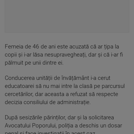
Femeia de 46 de ani este acuzată că ar țipa la
copii și i-ar lăsa nesupravegheați, dar și că i-ar fi
pălmuit pe unii dintre ei.
Conducerea unității de învățământ i-a cerut
educatoarei să nu mai intre la clasă pe parcursul
cercetărilor, dar aceasta a refuzat să respecte
decizia consiliului de administrație.
După sesizările părinților, dar și la solicitarea
Avocatului Poporului, poliția a deschis un dosar
penal și face investigații în acest caz.