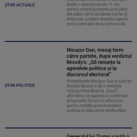
după o operațiune de 11 ore,
ȘTIRI ACTUALE
pentru redirecționarea unei părți
din debit către Dunărea Veche și
limitarea scăderii nivelului apei în
zona Centralei de la Cernavodă.
Nicușor Dan, mesaj ferm
către partide, după verdictul
Moody's: „Să renunțe la
agendele politice şi la
discursul electoral”
Președintele Nicușor Dan a salutat
STIRI POLITICE
decizia Moody’s de a menține
ratingul României la „Baa3”,
afirmând că agenția a confirmat
progresele făcute în ultimul an
pentru echilibrarea finanțelor
publice și reducerea cheltuielilor.
Generalul lui Trump caută o