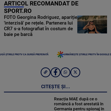
ARTICOL RECOMANDAT DE
SPORT.RO
FOTO Georgina Rodriguez, apariție
'interzisă' pe rețele. Partenera lui
CR7 s-a fotografiat în costum de
baie pe barcă
UGĂ ȘTIRILE PROTV CA SURSĂ PREFERATĂ
URMĂREȘTE ȘTIRILE PROTV ÎN GOOGLE 
CITEȘTE ȘI...
Reacția MAE după ce o
româncă a fost arestată în
Germania pentru spionaj în