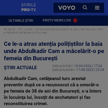
StirilePROTV
CAUTA
VOYO
TOATE 
PROTV NEWS LIVE
ULTIMELE ȘTIRI
Stirileprotv
Știri Actuale
Ce le-a atras atenția polițiștilor la baia unde Abdulkadir Cam
a măcelărit-o pe femeia din București
Ce le-a atras atenția polițiștilor la baia
unde Abdulkadir Cam a măcelărit-o pe
femeia din București
Data publicării:
15-04-2024 | 17:54
ȘTIRI ACTUALE
Data actualizării:
11-08-2025 | 23:29
Abdulkadir Cam, cetăţeanul turc arestat
preventiv după ce a recunoscut că a omorât-o
pe femeia de 38 de ani din Bucureşti, s-a întors
în locuinţa lui, însoţit de anchetatori și fac
reconstituirea crimei.