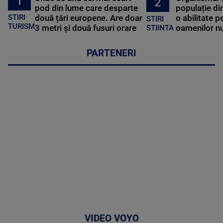
1
2
pod din lume care desparte
populație di
STIRI
două țări europene. Are doar
o abilitate p
STIRI
TURISM
3 metri și două fusuri orare
oamenilor nu
STIINTA
PARTENERI
VIDEO VOYO