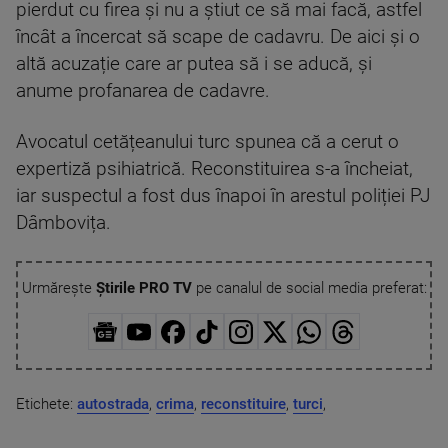
pierdut cu firea și nu a știut ce să mai facă, astfel
încât a încercat să scape de cadavru. De aici și o
altă acuzație care ar putea să i se aducă, și
anume profanarea de cadavre.
Avocatul cetățeanului turc spunea că a cerut o
expertiză psihiatrică. Reconstituirea s-a încheiat,
iar suspectul a fost dus înapoi în arestul poliției PJ
Dâmbovița.
Urmărește
Știrile PRO TV
pe canalul de social media preferat:
Etichete:
autostrada
,
crima
,
reconstituire
,
turci
,