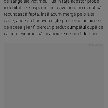
de sânge ale victimei. Pus în fața acestor probe
indubitabile, suspectul nu a avut încotro decât să
recunoască fapta, însă acum merge pe o altă
carte, aceea că ar avea niște probleme psihice și
de aceea și-ar fi pierdut pierdut cumpătul după ce
i-a cerut victimei să-i înapoieze o sumă de bani.