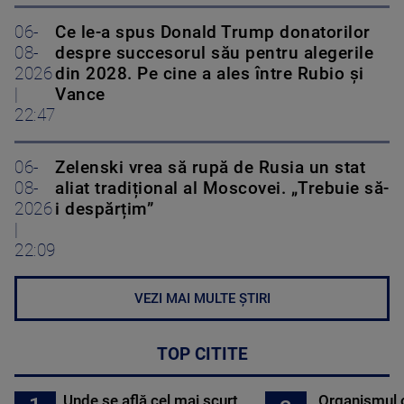
06-
Ce le-a spus Donald Trump donatorilor
08-
despre succesorul său pentru alegerile
2026
din 2028. Pe cine a ales între Rubio și
|
Vance
22:47
06-
Zelenski vrea să rupă de Rusia un stat
08-
aliat tradițional al Moscovei. „Trebuie să-
2026
i despărțim”
|
22:09
VEZI MAI MULTE ȘTIRI
TOP CITITE
Unde se află cel mai scurt
Organismul 