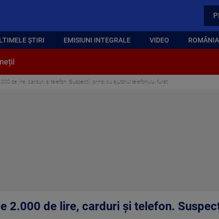
P
LTIMELE ȘTIRI
EMISIUNI INTEGRALE
VIDEO
ROMÂNIA,
neții
000 de lire, carduri și telefon. Suspecții, prinși cu ajutorul telefonului furat
e 2.000 de lire, carduri și telefon. Suspecți