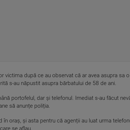
izor victima după ce au observat că ar avea asupra sa
erită s-au năpustit asupra bărbatului de 58 de ani.
ână portofelul, dar și telefonul. Imediat s-au făcut nevă
ane să anunțe poliția.
id în oraș, și asta pentru că agenții au luat urma telefon
 care se aflau.