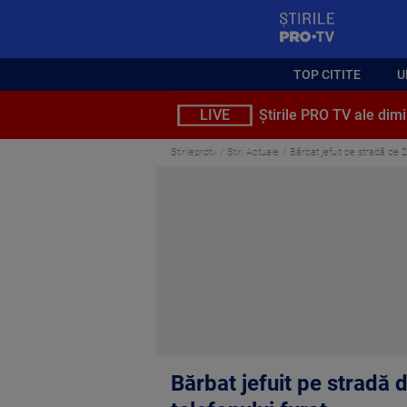
StirilePROTV
TOP CITITE
U
LIVE
Știrile PRO TV ale dimi
Stirileprotv
Știri Actuale
Bărbat jefuit pe stradă de 2.
Bărbat jefuit pe stradă d