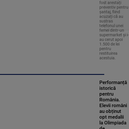
fost arestați
preventiv pentru
șantaj, fiind
acuzați că au
sustras
telefonul unei
femei dintr-un
supermarket și i-
au cerut apoi
1.500 de lei
pentru
restituirea
acestuia.
Performanță
istorică
pentru
România.
Elevii români
au obținut
opt medalii
la Olimpiada
de