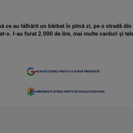
pă ce au tâlhărit un bărbat în plină zi, pe o stradă di
at-o. I-au furat 2.000 de lire, mai multe carduri și t
ADAUGĂ ȘTIRILE PROTV CA SURSĂ PREFERATĂ
URMĂREȘTE ȘTIRILE PROTV ÎN GOOGLE DISCOVER