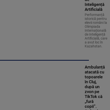
Inteligență
Artificială
Performanță
istorică pentru
elevii români la
Olimpiada
Internațională
de Inteligență
Artificială, care
a avut loc în
Kazahstan.
Ambulanță
atacată cu
topoarele
în Cluj,
după un
zvon pe
TikTok că
„fură
copii”.