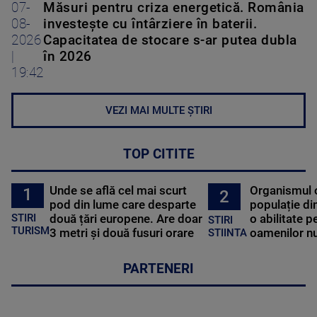
07-
Măsuri pentru criza energetică. România
08-
investește cu întârziere în baterii.
2026
Capacitatea de stocare s-ar putea dubla
|
în 2026
19:42
VEZI MAI MULTE ȘTIRI
TOP CITITE
Unde se află cel mai scurt
Organismul 
1
2
pod din lume care desparte
populație di
STIRI
două țări europene. Are doar
o abilitate p
STIRI
TURISM
3 metri și două fusuri orare
oamenilor nu
STIINTA
PARTENERI