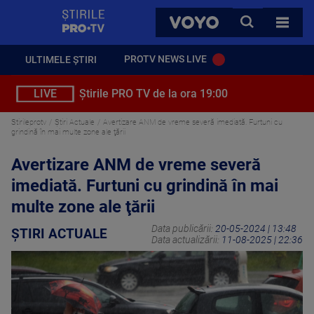
StirilePROTV
CAUTA
VOYO
TOATE 
PROTV NEWS LIVE
ULTIMELE ȘTIRI
LIVE
Știrile PRO TV de la ora 19:00
Stirileprotv
Știri Actuale
Avertizare ANM de vreme severă imediată. Furtuni cu
grindină în mai multe zone ale ţării
Avertizare ANM de vreme severă
imediată. Furtuni cu grindină în mai
multe zone ale ţării
Data publicării:
20-05-2024 | 13:48
ȘTIRI ACTUALE
Data actualizării:
11-08-2025 | 22:36