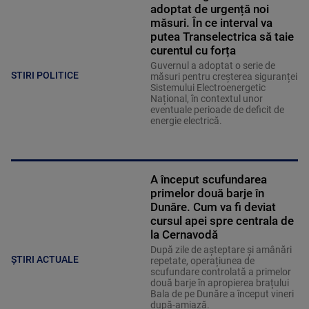
adoptat de urgență noi
măsuri. În ce interval va
putea Transelectrica să taie
curentul cu forța
Guvernul a adoptat o serie de
STIRI POLITICE
măsuri pentru creșterea siguranței
Sistemului Electroenergetic
Național, în contextul unor
eventuale perioade de deficit de
energie electrică.
A început scufundarea
primelor două barje în
Dunăre. Cum va fi deviat
cursul apei spre centrala de
la Cernavodă
După zile de așteptare și amânări
ȘTIRI ACTUALE
repetate, operațiunea de
scufundare controlată a primelor
două barje în apropierea brațului
Bala de pe Dunăre a început vineri
după-amiază.