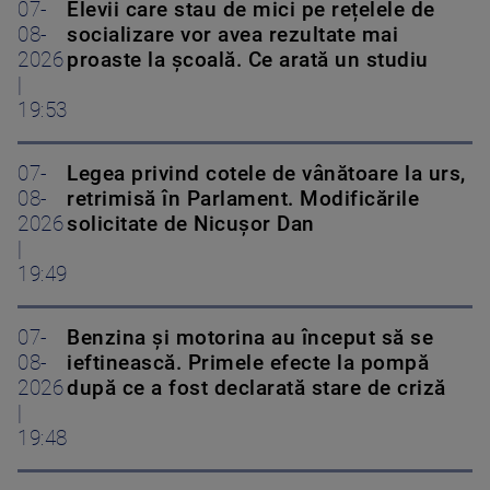
07-
Elevii care stau de mici pe rețelele de
08-
socializare vor avea rezultate mai
2026
proaste la școală. Ce arată un studiu
|
19:53
07-
Legea privind cotele de vânătoare la urs,
08-
retrimisă în Parlament. Modificările
2026
solicitate de Nicușor Dan
|
19:49
07-
Benzina și motorina au început să se
08-
ieftinească. Primele efecte la pompă
2026
după ce a fost declarată stare de criză
|
19:48