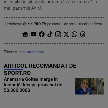
intensificări ale vântului, descărcări electrice”, a
mai transmis ANM.
Urmărește
Știrile PRO TV
pe canalul de social media preferat:
Etichete:
anm
,
cod furtuni
,
ARTICOL RECOMANDAT DE
SPORT.RO
Anamaria Goltes merge în
instanță! Începe procesul de
50.000.000$