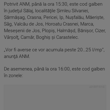
Potrivit ANM, până la ora 15:30, este cod galben
în judeţul Sălaj, localităţile Şimleu Silvaniei,
Şărmăşag, Crasna, Pericei, Ip, Nuşfalău, Măerişte,
Sâg, Valcău de Jos, Horoatu Crasnei, Marca,
Meseşenii de Jos, Plopiş, Halmăşd, Bănişor, Cizer,
Vârşolţ, Camăr, Boghiş şi Carastelec.
„Vor fi averse ce vor acumula peste 20…25 l/mp”,
anunţă ANM.
De asemenea, până la ora 16:00, este cod galben
în zonele: