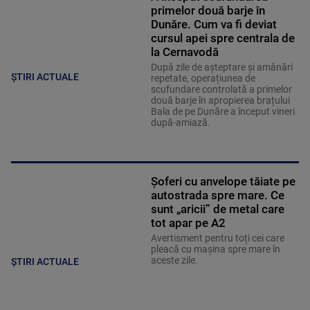
primelor două barje în
Dunăre. Cum va fi deviat
cursul apei spre centrala de
la Cernavodă
După zile de așteptare și amânări
ȘTIRI ACTUALE
repetate, operațiunea de
scufundare controlată a primelor
două barje în apropierea brațului
Bala de pe Dunăre a început vineri
după-amiază.
Șoferi cu anvelope tăiate pe
autostrada spre mare. Ce
sunt „aricii” de metal care
tot apar pe A2
Avertisment pentru toți cei care
pleacă cu mașina spre mare în
aceste zile.
ȘTIRI ACTUALE