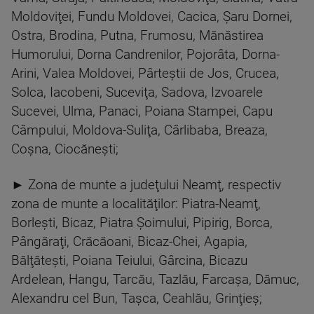
Moldoviţei, Fundu Moldovei, Cacica, Şaru Dornei,
Ostra, Brodina, Putna, Frumosu, Mănăstirea
Humorului, Dorna Candrenilor, Pojorâta, Dorna-
Arini, Valea Moldovei, Pârteştii de Jos, Crucea,
Solca, Iacobeni, Suceviţa, Sadova, Izvoarele
Sucevei, Ulma, Panaci, Poiana Stampei, Capu
Câmpului, Moldova-Suliţa, Cârlibaba, Breaza,
Coşna, Ciocăneşti;
► Zona de munte a judeţului Neamţ, respectiv
zona de munte a localităţilor: Piatra-Neamţ,
Borleşti, Bicaz, Piatra Şoimului, Pipirig, Borca,
Pângăraţi, Crăcăoani, Bicaz-Chei, Agapia,
Bălţăteşti, Poiana Teiului, Gârcina, Bicazu
Ardelean, Hangu, Tarcău, Tazlău, Farcaşa, Dămuc,
Alexandru cel Bun, Taşca, Ceahlău, Grinţieş;