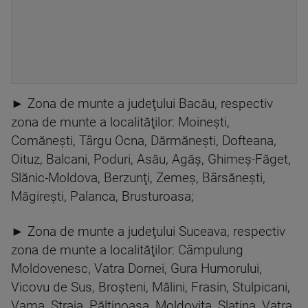
► Zona de munte a judeţului Bacău, respectiv
zona de munte a localităţilor: Moineşti,
Comăneşti, Târgu Ocna, Dărmăneşti, Dofteana,
Oituz, Balcani, Poduri, Asău, Agăş, Ghimeş-Făget,
Slănic-Moldova, Berzunţi, Zemeş, Bârsăneşti,
Măgireşti, Palanca, Brusturoasa;
► Zona de munte a judeţului Suceava, respectiv
zona de munte a localităţilor: Câmpulung
Moldovenesc, Vatra Dornei, Gura Humorului,
Vicovu de Sus, Broşteni, Mălini, Frasin, Stulpicani,
Vama, Straja, Păltinoasa, Moldoviţa, Slatina, Vatra