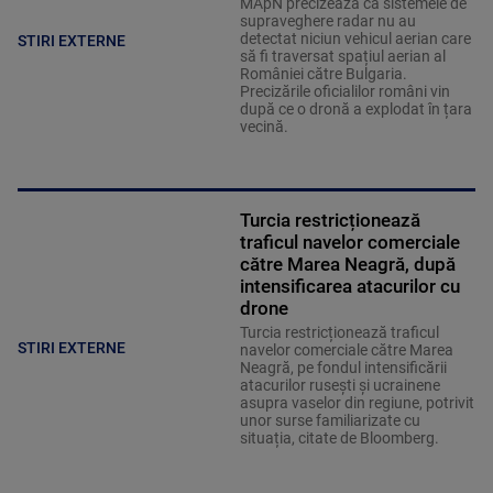
MApN precizează că sistemele de
supraveghere radar nu au
detectat niciun vehicul aerian care
STIRI EXTERNE
să fi traversat spațiul aerian al
României către Bulgaria.
Precizările oficialilor români vin
după ce o dronă a explodat în țara
vecină.
Turcia restricționează
traficul navelor comerciale
către Marea Neagră, după
intensificarea atacurilor cu
drone
Turcia restricționează traficul
STIRI EXTERNE
navelor comerciale către Marea
Neagră, pe fondul intensificării
atacurilor rusești și ucrainene
asupra vaselor din regiune, potrivit
unor surse familiarizate cu
situația, citate de Bloomberg.