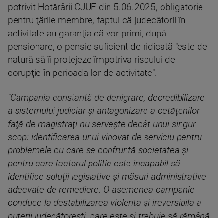
potrivit Hotărârii CJUE din 5.06.2025, obligatorie
pentru ţările membre, faptul că judecătorii în
activitate au garanţia că vor primi, după
pensionare, o pensie suficient de ridicată "este de
natură să îi protejeze împotriva riscului de
corupţie în perioada lor de activitate".
"Campania constantă de denigrare, decredibilizare
a sistemului judiciar şi antagonizare a cetăţenilor
faţă de magistraţi nu serveşte decât unui singur
scop: identificarea unui vinovat de serviciu pentru
problemele cu care se confruntă societatea şi
pentru care factorul politic este incapabil să
identifice soluţii legislative şi măsuri administrative
adecvate de remediere. O asemenea campanie
conduce la destabilizarea violentă şi ireversibilă a
puterii judecătoreşti, care este şi trebuie să rămână