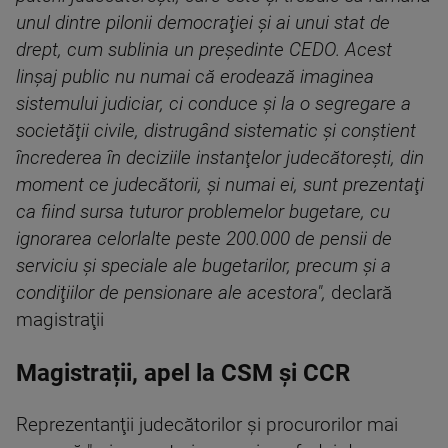
unul dintre pilonii democraţiei şi ai unui stat de
drept, cum sublinia un preşedinte CEDO. Acest
linşaj public nu numai că erodează imaginea
sistemului judiciar, ci conduce şi la o segregare a
societăţii civile, distrugând sistematic şi conştient
încrederea în deciziile instanţelor judecătoreşti, din
moment ce judecătorii, şi numai ei, sunt prezentaţi
ca fiind sursa tuturor problemelor bugetare, cu
ignorarea celorlalte peste 200.000 de pensii de
serviciu şi speciale ale bugetarilor, precum şi a
condiţiilor de pensionare ale acestora",
declară
magistraţii
Magistrații, apel la CSM și CCR
Reprezentanţii judecătorilor şi procurorilor mai