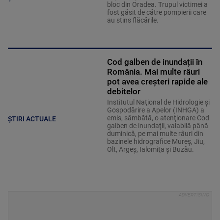
bloc din Oradea. Trupul victimei a
fost găsit de către pompierii care
au stins flăcările.
Cod galben de inundații în
România. Mai multe râuri
pot avea creșteri rapide ale
debitelor
Institutul Naţional de Hidrologie şi
Gospodărire a Apelor (INHGA) a
emis, sâmbătă, o atenţionare Cod
ȘTIRI ACTUALE
galben de inundaţii, valabilă până
duminică, pe mai multe râuri din
bazinele hidrografice Mureş, Jiu,
Olt, Argeş, Ialomiţa şi Buzău.