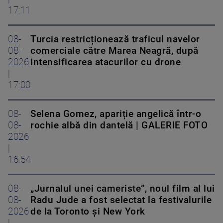
17:11
08-
Turcia restricționează traficul navelor
08-
comerciale către Marea Neagră, după
2026
intensificarea atacurilor cu drone
|
17:00
08-
Selena Gomez, apariție angelică într-o
08-
rochie albă din dantelă | GALERIE FOTO
2026
|
16:54
08-
„Jurnalul unei cameriste”, noul film al lui
08-
Radu Jude a fost selectat la festivalurile
2026
de la Toronto și New York