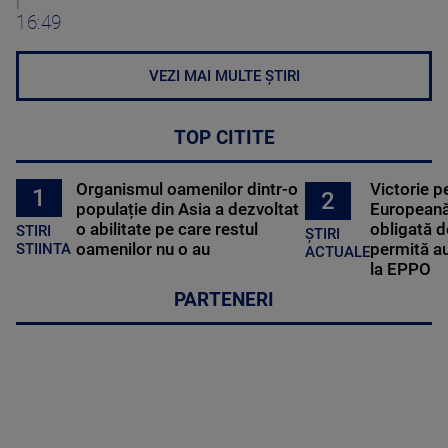
|
16:49
VEZI MAI MULTE ȘTIRI
TOP CITITE
Organismul oamenilor dintr-o
Victorie p
1
2
populație din Asia a dezvoltat
Europeană
o abilitate pe care restul
obligată d
STIRI
ȘTIRI
oamenilor nu o au
permită au
STIINTA
ACTUALE
la EPPO
PARTENERI