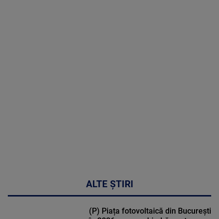
08 August
2026
MAI
MULTE
DETALII
02:32:45
ALTE ȘTIRI
(P) Piața fotovoltaică din București