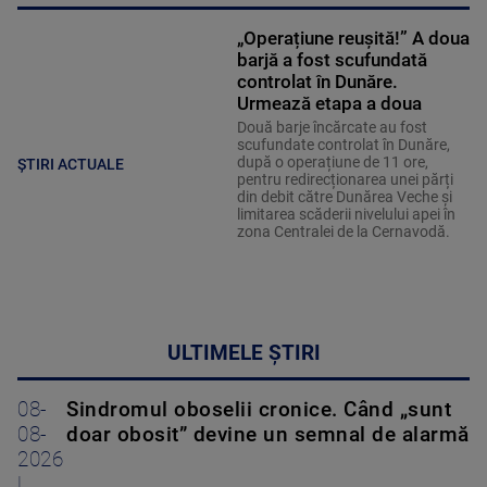
„Operațiune reușită!” A doua
barjă a fost scufundată
controlat în Dunăre.
Urmează etapa a doua
Două barje încărcate au fost
scufundate controlat în Dunăre,
după o operațiune de 11 ore,
ȘTIRI ACTUALE
pentru redirecționarea unei părți
din debit către Dunărea Veche și
limitarea scăderii nivelului apei în
zona Centralei de la Cernavodă.
ULTIMELE ȘTIRI
08-
Sindromul oboselii cronice. Când „sunt
08-
doar obosit” devine un semnal de alarmă
2026
|