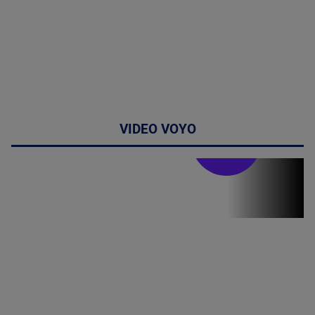
VIDEO VOYO
Stirile PRO TV
Stirile PRO
TV # 07.00 -