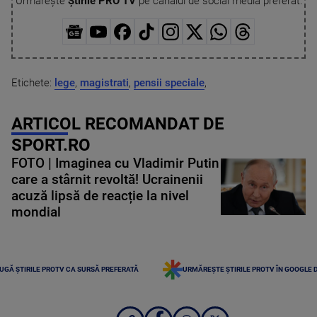
Urmărește
Știrile PRO TV
pe canalul de social media preferat:
Etichete:
lege
,
magistrati
,
pensii speciale
,
ARTICOL RECOMANDAT DE
SPORT.RO
FOTO | Imaginea cu Vladimir Putin
care a stârnit revoltă! Ucrainenii
acuză lipsă de reacție la nivel
mondial
UGĂ ȘTIRILE PROTV CA SURSĂ PREFERATĂ
URMĂREȘTE ȘTIRILE PROTV ÎN GOOGLE 