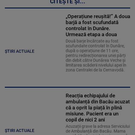
CITEȘTE ȘI...
„Operațiune reușită!” A doua
barjă a fost scufundată
controlat în Dunăre.
Urmează etapa a doua
Două barje încărcate au fost
scufundate controlat în Dunăre,
după o operațiune de 11 ore,
ȘTIRI ACTUALE
pentru redirecționarea unei părți
din debit către Dunărea Veche și
limitarea scăderii nivelului apei în
zona Centralei de la Cernavodă.
Reacția echipajului de
ambulanță din Bacău acuzat
că a oprit la piață în plină
misiune. Pacient era un
copil de nici 2 ani
Acuzații grave la adresa Serviciului
ȘTIRI ACTUALE
de Ambulanță din Bacău. Mama