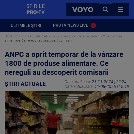
StirilePROTV
CAUTA
VOYO
TOATE 
PROTV NEWS LIVE
ULTIMELE ȘTIRI
Stirileprotv
Știri Actuale
ANPC a oprit temporar de la vânzare 1800 de produse
alimentare. Ce nereguli au descoperit comisarii
ANPC a oprit temporar de la vânzare
1800 de produse alimentare. Ce
nereguli au descoperit comisarii
Data publicării:
21-11-2024 | 22:24
ȘTIRI ACTUALE
Data actualizării:
11-08-2025 | 18:19