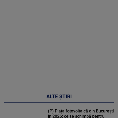
07 August
2026
MAI
MULTE
DETALII
48:24
ALTE ȘTIRI
(P) Piața fotovoltaică din București
în 2026: ce se schimbă pentru