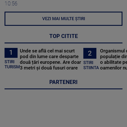
10:56
VEZI MAI MULTE ȘTIRI
TOP CITITE
Unde se află cel mai scurt
Organismul 
1
2
pod din lume care desparte
populație di
STIRI
două țări europene. Are doar
o abilitate p
STIRI
TURISM
3 metri și două fusuri orare
oamenilor nu
STIINTA
PARTENERI