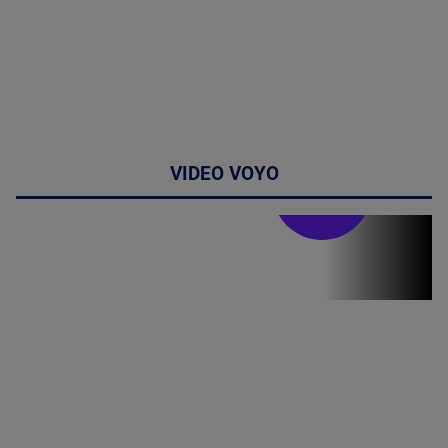
VIDEO VOYO
Stirile PRO TV
Stirile PRO
TV # 19.00 -