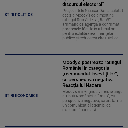
discursul electoral”
Președintele Nicușor Dan a salutat
STIRI POLITICE
decizia Moody’s de a menține
ratingul României la „Baa3”,
afirmând că agenția a confirmat
progresele făcute în ultimul an
pentru echilibrarea finanțelor
publice și reducerea cheltuielilor.
Moody’s păstrează ratingul
României în categoria
„recomandat investiţiilor”,
cu perspectiva negativă.
Reacția lui Nazare
Moody's a menţinut, vineri, ratingul
STIRI ECONOMICE
atribuit României la "Baa3", cu
perspectivă negativă, se arată într-
un comunicat al agenţiei de
evaluare financiară.