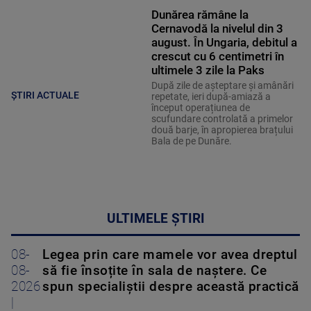
Dunărea rămâne la
Cernavodă la nivelul din 3
august. În Ungaria, debitul a
crescut cu 6 centimetri în
ultimele 3 zile la Paks
După zile de așteptare și amânări
ȘTIRI ACTUALE
repetate, ieri după-amiază a
început operațiunea de
scufundare controlată a primelor
două barje, în apropierea brațului
Bala de pe Dunăre.
ULTIMELE ȘTIRI
08-
Legea prin care mamele vor avea dreptul
08-
să fie însoțite în sala de naștere. Ce
2026
spun specialiștii despre această practică
|