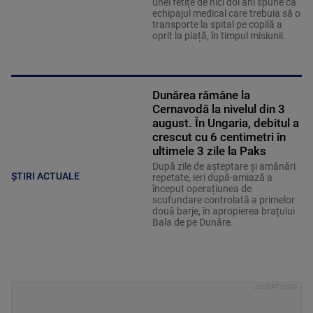
unei fetițe de nici doi ani spune că
echipajul medical care trebuia să o
transporte la spital pe copilă a
oprit la piață, în timpul misiunii.
Dunărea rămâne la
Cernavodă la nivelul din 3
august. În Ungaria, debitul a
crescut cu 6 centimetri în
ultimele 3 zile la Paks
După zile de așteptare și amânări
ȘTIRI ACTUALE
repetate, ieri după-amiază a
început operațiunea de
scufundare controlată a primelor
două barje, în apropierea brațului
Bala de pe Dunăre.