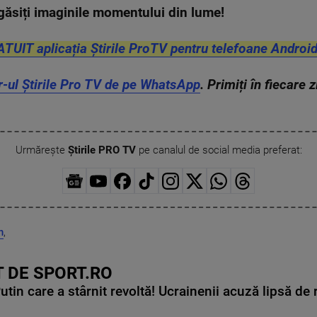
găsiți imaginile momentului din lume!
ATUIT aplicația Știrile ProTV pentru telefoane Android
r-ul Știrile Pro TV de pe WhatsApp
. Primiți în fiecare 
Urmărește
Știrile PRO TV
pe canalul de social media preferat:
n
,
 DE SPORT.RO
in care a stârnit revoltă! Ucrainenii acuză lipsă de r