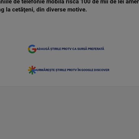
iile de telefonie mobilă riscă 100 de mii de lei ame
g la cetăţeni, din diverse motive.
ADAUGĂ ȘTIRILE PROTV CA SURSĂ PREFERATĂ
URMĂREȘTE ȘTIRILE PROTV ÎN GOOGLE DISCOVER