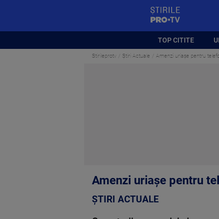
StirilePROTV
TOP CITITE
U
Stirileprotv
Știri Actuale
Amenzi uriaşe pentru tele
Amenzi uriaşe pentru te
ȘTIRI ACTUALE