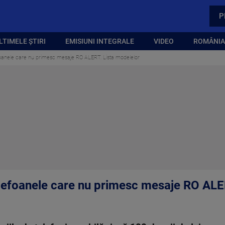
P
LTIMELE ȘTIRI
EMISIUNI INTEGRALE
VIDEO
ROMÂNIA,
foanele care nu primesc mesaje RO ALERT. Lista modelelor
lefoanele care nu primesc mesaje RO ALE