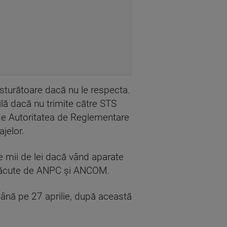
usturătoare dacă nu le respecta.
ilă dacă nu trimite către STS
e de Autoritatea de Reglementare
jelor.
e mii de lei dacă vând aparate
i făcute de ANPC şi ANCOM.
până pe 27 aprilie, după această