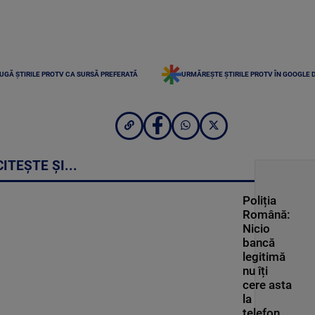
UGĂ ȘTIRILE PROTV CA SURSĂ PREFERATĂ
URMĂREȘTE ȘTIRILE PROTV ÎN GOOGLE 
CITEȘTE ȘI...
Poliția
Română:
Nicio
bancă
legitimă
nu îți
cere asta
la
telefon.