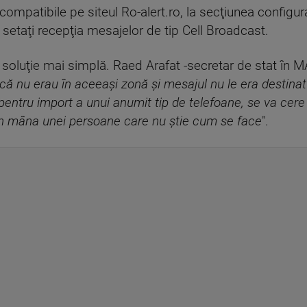
r compatibile pe siteul Ro-alert.ro, la secţiunea configur
ă setaţi recepţia mesajelor de tip Cell Broadcast.
soluţie mai simplă. Raed Arafat -secretar de stat în MA
u că nu erau în aceeaşi zonă şi mesajul nu le era destina
entru import a unui anumit tip de telefoane, se va cere 
 în mâna unei persoane care nu ştie cum se face
".