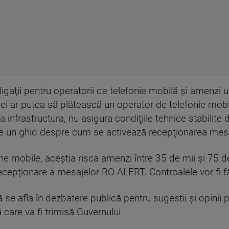
igaţii pentru operatorii de telefonie mobilă şi amenzi 
 lei ar putea să plătească un operator de telefonie mob
a infrastructura, nu asigura condiţiile tehnice stabilit
ite un ghid despre cum se activează recepţionarea mesa
ane mobile, aceştia risca amenzi între 35 de mii şi 75 d
 recepţionare a mesajelor RO ALERT. Controalele vor f
 se afla în dezbatere publică pentru sugestii şi opinii 
 care va fi trimisă Guvernului.