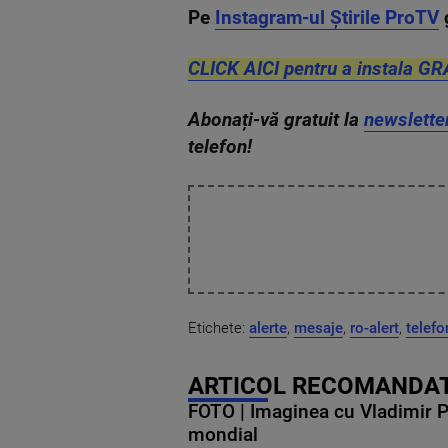
Pe
Instagram-ul Știrile ProTV
CLICK AICI pentru a instala GR
Abonați-vă gratuit la
newslette
telefon!
Etichete:
alerte
,
mesaje
,
ro-alert
,
telefo
ARTICOL RECOMANDAT
FOTO | Imaginea cu Vladimir Put
mondial