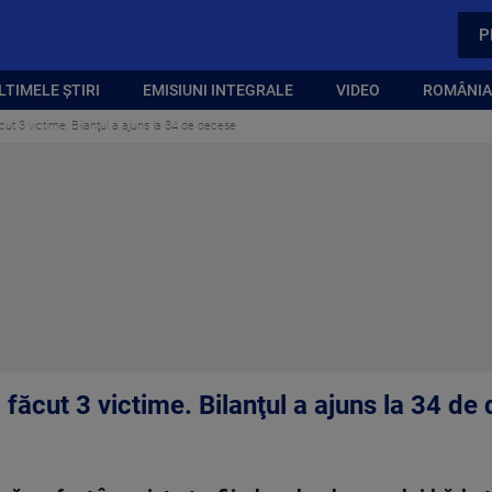
P
LTIMELE ȘTIRI
EMISIUNI INTEGRALE
VIDEO
ROMÂNIA,
ut 3 victime. Bilanţul a ajuns la 34 de decese
făcut 3 victime. Bilanţul a ajuns la 34 de