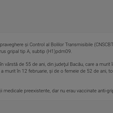
upraveghere şi Control al Bolilor Transmisibile (CNSCBT)
rus gripal tip A, subtip (H1)pdm09.
în vârstă de 55 de ani, din judeţul Bacău, care a murit 
 a murit în 12 februarie, şi de o femeie de 52 de ani, to
ii medicale preexistente, dar nu erau vaccinate anti-gr