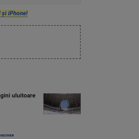
 și iPhone!
gini uluitoare
DISCOVER