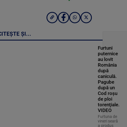
CITEȘTE ȘI...
Furtuni
puternice
au lovit
România
după
caniculă.
Pagube
după un
Cod roşu
de ploi
torenţiale.
VIDEO
Furtuna de
vineri seară
a produs