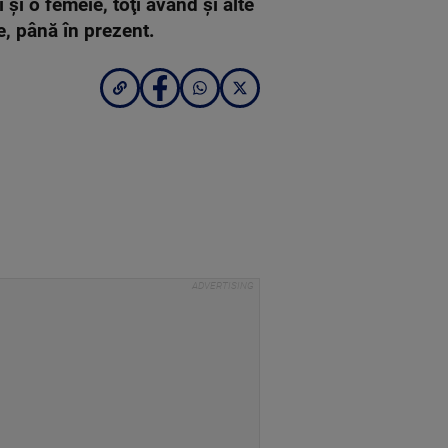
 şi o femeie, toţi având şi alte
e, până în prezent.