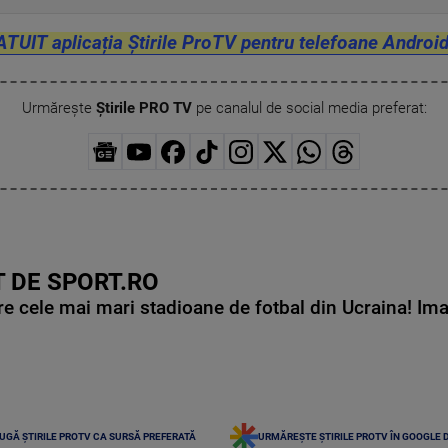
ATUIT aplicația Știrile ProTV pentru telefoane Android
Urmărește
Știrile PRO TV
pe canalul de social media preferat:
 DE SPORT.RO
e cele mai mari stadioane de fotbal din Ucraina! Ima
UGĂ ȘTIRILE PROTV CA SURSĂ PREFERATĂ
URMĂREȘTE ȘTIRILE PROTV ÎN GOOGLE 