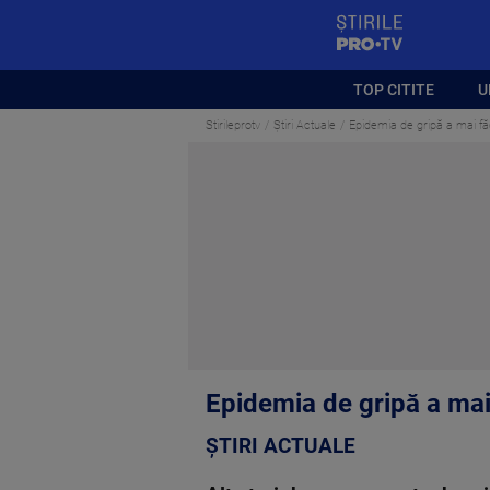
StirilePROTV
TOP CITITE
U
Stirileprotv
Știri Actuale
Epidemia de gripă a mai făc
Epidemia de gripă a mai 
ȘTIRI ACTUALE