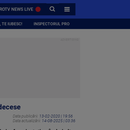
CAUTA
ROTV NEWS LIVE
TOATE CATEGORIILE
 TE IUBESC!
INSPECTORUL PRO
 decese
Data publicării:
13-02-2020 | 19:56
Data actualizării:
14-08-2025 | 03:36