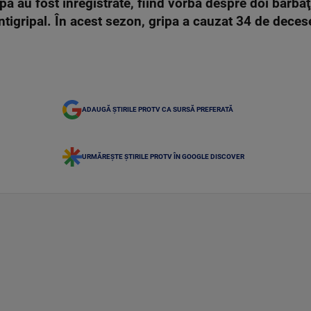
pă au fost înregistrate, fiind vorba despre doi bărbaţi
antigripal. În acest sezon, gripa a cauzat 34 de deces
ADAUGĂ ȘTIRILE PROTV CA SURSĂ PREFERATĂ
URMĂREȘTE ȘTIRILE PROTV ÎN GOOGLE DISCOVER