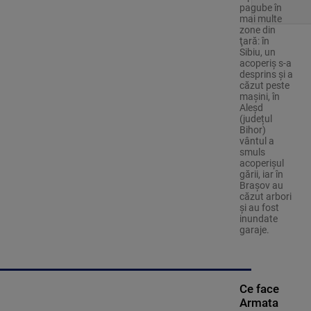
pagube în
mai multe
zone din
ţară: în
Sibiu, un
acoperiş s-a
desprins și a
căzut peste
maşini, în
Aleşd
(județul
Bihor)
vântul a
smuls
acoperişul
gării, iar în
Braşov au
căzut arbori
şi au fost
inundate
garaje.
Ce face
Armata