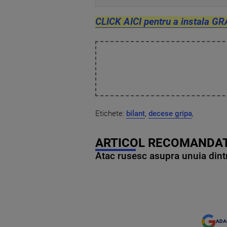
CLICK AICI pentru a instala GR
Etichete:
bilant
,
decese gripa
,
ARTICOL RECOMANDAT
Atac rusesc asupra unuia dintr
ADA