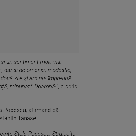
şi un sentiment mult mai
, dar şi de omenie, modestie,
două zile şi am râs împreună,
iaţă, minunată Doamnă!”
, a scris
ela Popescu, afirmând că
nstantin Tănase.
ctrițe Stela Popescu. Strălucită