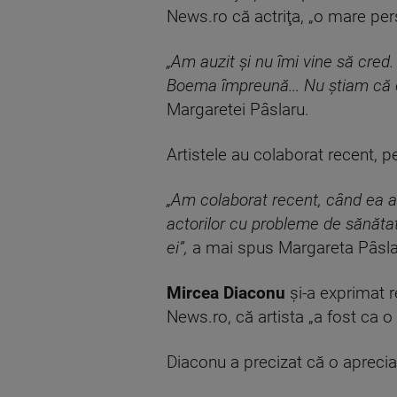
News.ro că actriţa, „o mare pers
„Am auzit şi nu îmi vine să cred.
Boema împreună... Nu ştiam că e
Margaretei Pâslaru.
Artistele au colaborat recent, p
„Am colaborat recent, când ea a 
actorilor cu probleme de sănătat
ei”,
a mai spus Margareta Pâsla
Mircea Diaconu
şi-a exprimat 
News.ro, că artista „a fost ca o
Diaconu a precizat că o aprecia