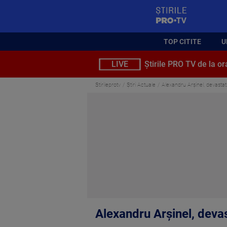
StirilePROTV
TOP CITITE
U
LIVE
Știrile PRO TV de la or
Stirileprotv
Știri Actuale
Alexandru Arșinel, devasta
Alexandru Arșinel, deva