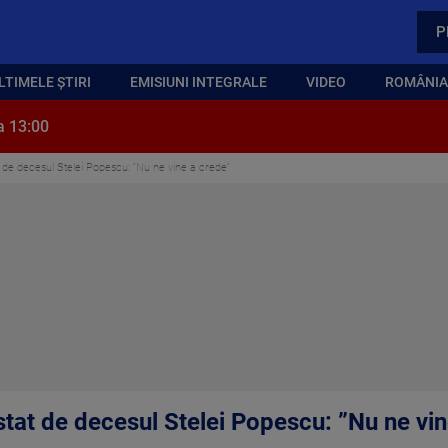
P
LTIMELE ȘTIRI
EMISIUNI INTEGRALE
VIDEO
ROMÂNIA,
a 13:00
t de decesul Stelei Popescu: ”Nu ne vine a crede”
stat de decesul Stelei Popescu: ”Nu ne vi