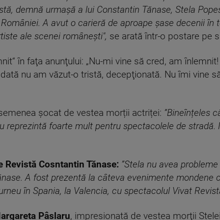
vistă, demnă urmașă a lui Constantin Tănase, Stela Pop
României. A avut o carieră de aproape șase decenii în tea
rtiste ale scenei românești",
se arată într-o postare pe s
it“ în faţa anunţului: „Nu-mi vine să cred, am înlemnit
dată nu am văzut-o tristă, decepţionată. Nu îmi vine să
semenea șocat de vestea morții actriței:
”Bineînțeles c
u reprezintă foarte mult pentru spectacolele de stradă.
 Revistă Cosntantin Tănase:
”Stela nu avea probleme 
ănase. A fost prezentă la câteva evenimente mondene c
neu în Spania, la Valencia, cu spectacolul Vivat Revista
argareta Pâslaru
, impresionată de vestea morţii Stele