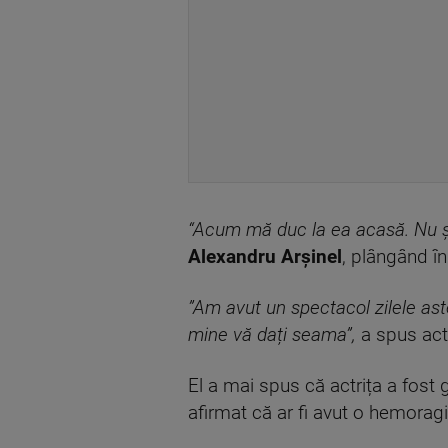
“Acum mă duc la ea acasă. Nu şt
Alexandru Arşinel
, plângând î
”Am avut un spectacol zilele ast
mine vă dați seama”,
a spus acto
El a mai spus că actrița a fost g
afirmat că ar fi avut o hemoragi