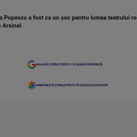
la Popescu a fost ca un şoc pentru lumea teatrului r
 Arsinel.
ADAUGĂ ȘTIRILE PROTV CA SURSĂ PREFERATĂ
URMĂREȘTE ȘTIRILE PROTV ÎN GOOGLE DISCOVER