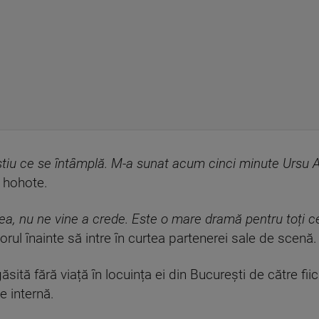
iu ce se întâmplă. M-a sunat acum cinci minute Ursu Ad
n hohote.
ea, nu ne vine a crede. Este o mare dramă pentru toți cei
rul înainte să intre în curtea partenerei sale de scenă.
ăsită fără viață în locuința ei din București de către fii
e internă.