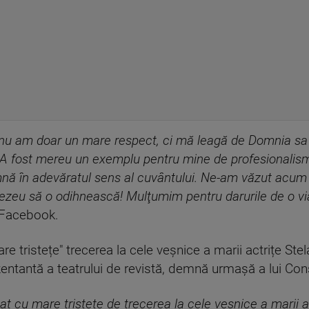
u am doar un mare respect, ci mă leagă de Domnia sa 
. A fost mereu un exemplu pentru mine de profesionalism
mnă în adevăratul sens al cuvântului. Ne-am văzut acum 
nezeu să o odihnească! Mulţumim pentru darurile de o v
 Facebook.
e tristețe" trecerea la cele veșnice a marii actrițe St
zentantă a teatrului de revistă, demnă urmașă a lui Co
at cu mare tristețe de trecerea la cele veșnice a marii a