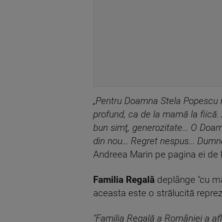
„Pentru Doamna Stela Popescu n
profund, ca de la mamă la fiică
bun simţ, generozitate... O Doa
din nou... Regret nespus... Dum
Andreea Marin pe pagina ei de
Familia Regală
deplânge "cu mar
aceasta este o strălucită repre
"Familia Regală a României a afl