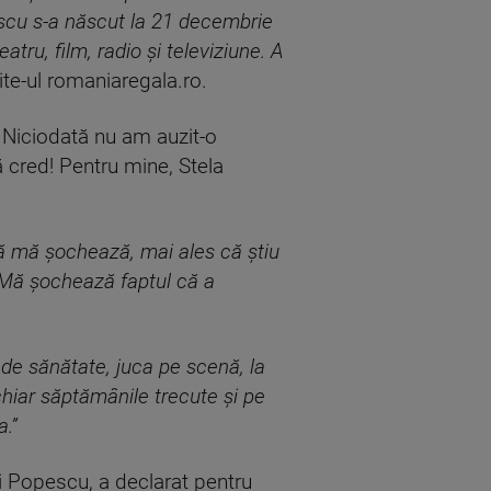
escu s-a născut la 21 decembrie
tru, film, radio și televiziune. A
ite-ul romaniaregala.ro.
! Niciodată nu am auzit-o
 cred! Pentru mine, Stela
ă mă șochează, mai ales că știu
 Mă șochează faptul că a
de sănătate, juca pe scenă, la
hiar săptămânile trecute și pe
.”
i Popescu, a declarat pentru