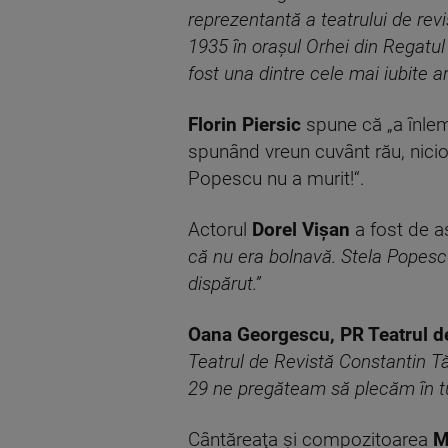
reprezentantă a teatrului de re
1935 în orașul Orhei din Regatul 
fost una dintre cele mai iubite a
Florin Piersic
spune că „a înlemn
spunând vreun cuvânt rău, nicio
Popescu nu a murit!“.
Actorul
Dorel Vișan
a fost de a
că nu era bolnavă. Stela Popesc
dispărut.”
Oana Georgescu, PR Teatrul de
Teatrul de Revistă Constantin T
29 ne pregăteam să plecăm în tur
Cântăreaţa şi compozitoarea
M