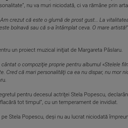
onalitate”, nu va muri niciodată, ci va rămâne prin arta
 Am crezut că este o glumă de prost gust... La vitalitate
ste bolnavă sau că s-a întâmplat ceva. O mare artistă!
entru un proiect muzical iniţiat de Margareta Pâslaru.
cântat o compoziţie proprie pentru albumul «Stelele film
e. Cred că mari personalităţi ca ea nu dispar, nu mor ni
ru.
regretul pentru decesul actriţei Stela Popescu, declarân
 flacără tot timpul”, cu un temperament de invidiat.
 pe Stela Popescu, deşi nu au lucrat niciodată împreună,