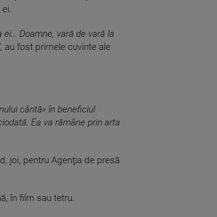
 ei.
a ei... Doamne, vară de vară la
”,
au fost primele cuvinte ale
ului cântă» în beneficiul
ciodată. Ea va rămâne prin arta
d, joi, pentru Agenţia de presă
 în film sau tetru.