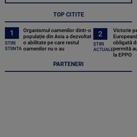
TOP CITITE
Organismul oamenilor dintr-o
Victorie p
1
2
populație din Asia a dezvoltat
Europeană
o abilitate pe care restul
obligată d
STIRI
ȘTIRI
oamenilor nu o au
permită au
STIINTA
ACTUALE
la EPPO
PARTENERI