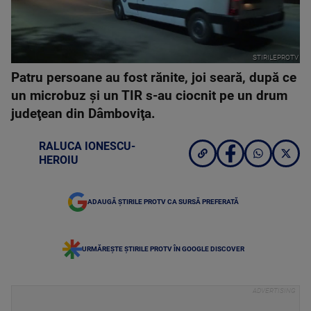
STIRILEPROTV
Patru persoane au fost rănite, joi seară, după ce
un microbuz şi un TIR s-au ciocnit pe un drum
judeţean din Dâmboviţa.
RALUCA IONESCU-
HEROIU
ADAUGĂ ȘTIRILE PROTV CA SURSĂ PREFERATĂ
URMĂREȘTE ȘTIRILE PROTV ÎN GOOGLE DISCOVER