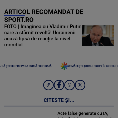
ARTICOL RECOMANDAT DE
SPORT.RO
FOTO | Imaginea cu Vladimir Putin
care a stârnit revoltă! Ucrainenii
acuză lipsă de reacție la nivel
mondial
UGĂ ȘTIRILE PROTV CA SURSĂ PREFERATĂ
URMĂREȘTE ȘTIRILE PROTV ÎN GOOGLE 
CITEȘTE ȘI...
Acte false generate cu IA,