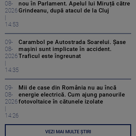
08-
nou în Parlament. Apelul lui Miruță către
2026
Grindeanu, după atacul de la Cluj
|
14:53
09-
Carambol pe Autostrada Soarelui. Șase
08-
mașini sunt implicate în accident.
2026
Traficul este îngreunat
|
14:35
09-
Mii de case din România nu au încă
08-
energie electrică. Cum ajung panourile
2026
fotovoltaice în cătunele izolate
|
14:26
VEZI MAI MULTE ȘTIRI