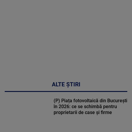
MAI
MULTE
DETALII
02:33:45
ALTE ȘTIRI
(P) Piața fotovoltaică din București
în 2026: ce se schimbă pentru
proprietarii de case și firme