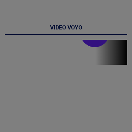
VIDEO VOYO
Stirile PRO TV
Stirile PRO
TV # 07.00 -
09 August
2026