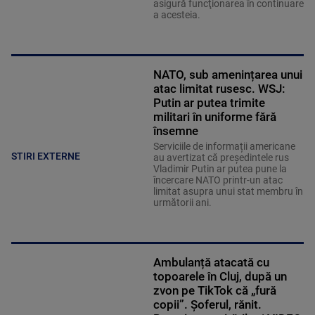
asigură funcţionarea în continuare
a acesteia.
NATO, sub amenințarea unui
atac limitat rusesc. WSJ:
Putin ar putea trimite
militari în uniforme fără
însemne
Serviciile de informații americane
STIRI EXTERNE
au avertizat că președintele rus
Vladimir Putin ar putea pune la
încercare NATO printr-un atac
limitat asupra unui stat membru în
următorii ani.
Ambulanță atacată cu
topoarele în Cluj, după un
zvon pe TikTok că „fură
copii”. Șoferul, rănit.