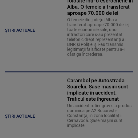
folosite într-o escrocherie în
Alba. O femeie a transferat
aproape 70.000 de lei
O femeie din judeţul Alba a
transferat aproape 70.000 de lei,
toate economiile sale, unor
ȘTIRI ACTUALE
infractori care s-au prezentat
telefonic drept reprezentanţi ai
BNR şi Poliţiei şi i-au transmis
legitimaţii falsificate pentru a-i
câştiga încrederea.
Carambol pe Autostrada
Soarelui. Șase mașini sunt
implicate în accident.
Traficul este îngreunat
Un accident rutier grav s-a produs
duminică pe A2 București-
Constanța, în zona localității
ȘTIRI ACTUALE
Cernavodă. Șase mașini sunt
implicate.