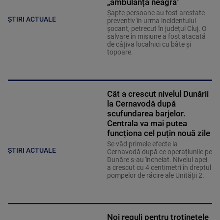
„ambulanța neagră”
Șapte persoane au fost arestate
ȘTIRI ACTUALE
preventiv în urma incidentului
șocant, petrecut în județul Cluj. O
salvare în misiune a fost atacată
de câțiva localnici cu bâte și
topoare.
Cât a crescut nivelul Dunării
la Cernavodă după
scufundarea barjelor.
Centrala va mai putea
funcționa cel puțin nouă zile
Se văd primele efecte la
ȘTIRI ACTUALE
Cernavodă după ce operațiunile pe
Dunăre s-au încheiat. Nivelul apei
a crescut cu 4 centimetri în dreptul
pompelor de răcire ale Unității 2.
Noi reguli pentru trotinetele