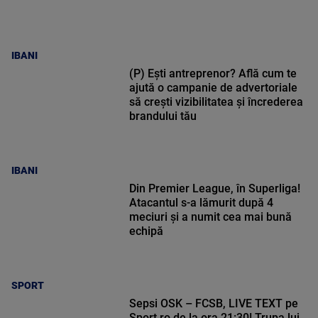
IBANI
(P) Ești antreprenor? Află cum te
ajută o campanie de advertoriale
să crești vizibilitatea și încrederea
brandului tău
IBANI
Din Premier League, în Superliga!
Atacantul s-a lămurit după 4
meciuri și a numit cea mai bună
echipă
SPORT
Sepsi OSK – FCSB, LIVE TEXT pe
Sport.ro de la ora 21:30! Trupa lui