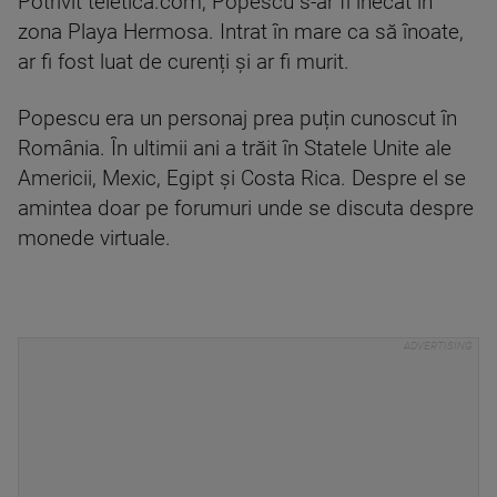
Potrivit teletica.com, Popescu s-ar fi înecat în
zona Playa Hermosa. Intrat în mare ca să înoate,
ar fi fost luat de curenți și ar fi murit.
Popescu era un personaj prea puțin cunoscut în
România. În ultimii ani a trăit în Statele Unite ale
Americii, Mexic, Egipt și Costa Rica. Despre el se
amintea doar pe forumuri unde se discuta despre
monede virtuale.