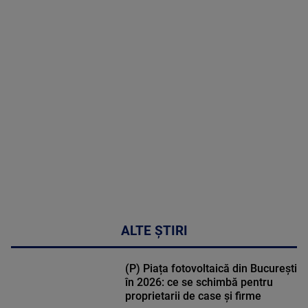
2026
MAI
MULTE
DETALII
31:15
ALTE ȘTIRI
(P) Piața fotovoltaică din București
în 2026: ce se schimbă pentru
proprietarii de case și firme