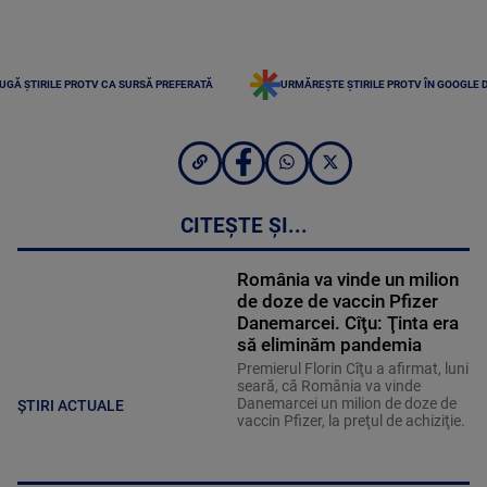
UGĂ ȘTIRILE PROTV CA SURSĂ PREFERATĂ
URMĂREȘTE ȘTIRILE PROTV ÎN GOOGLE 
CITEȘTE ȘI...
România va vinde un milion
de doze de vaccin Pfizer
Danemarcei. Cîţu: Ţinta era
să eliminăm pandemia
Premierul Florin Cîţu a afirmat, luni
seară, că România va vinde
Danemarcei un milion de doze de
ȘTIRI ACTUALE
vaccin Pfizer, la preţul de achiziţie.