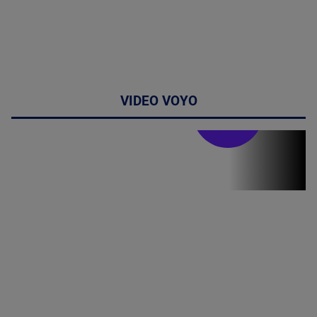
VIDEO VOYO
Stirile PRO TV
Stirile PRO
TV # 19.00 -
09 August