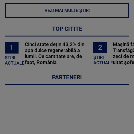
VEZI MAI MULTE ȘTIRI
TOP CITITE
Cinci state dețin 43,2% din
Mașină f
2
1
apa dulce regenerabilă a
Transfăgă
lumii. Ce cantitate are, de
zeci de m
ȘTIRI
ȘTIRI
fapt, România
uitat șof
ACTUALE
ACTUALE
PARTENERI