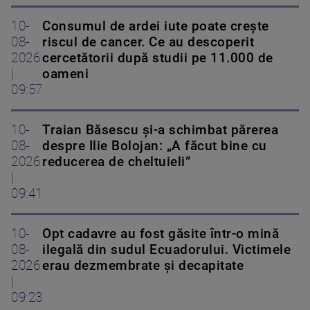
10-
Consumul de ardei iute poate crește
08-
riscul de cancer. Ce au descoperit
2026
cercetătorii după studii pe 11.000 de
|
oameni
09:57
10-
Traian Băsescu și-a schimbat părerea
08-
despre Ilie Bolojan: „A făcut bine cu
2026
reducerea de cheltuieli”
|
09:41
10-
Opt cadavre au fost găsite într-o mină
08-
ilegală din sudul Ecuadorului. Victimele
2026
erau dezmembrate și decapitate
|
09:23