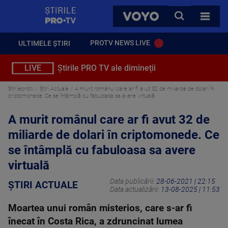
StirilePROTV
CAUTA
VOYO
TOATE 
PROTV NEWS LIVE
ULTIMELE ȘTIRI
LIVE
Știrile PRO TV ale dimineții
Stirileprotv
Știri Actuale
A murit românul care ar fi avut 32 de miliarde de dolari în
criptomonede. Ce se întâmplă cu fabuloasa sa avere virtuală
A murit românul care ar fi avut 32 de
miliarde de dolari în criptomonede. Ce
se întâmplă cu fabuloasa sa avere
virtuală
Data publicării:
28-06-2021 | 22:15
ȘTIRI ACTUALE
Data actualizării:
13-08-2025 | 11:53
Moartea unui român misterios, care s-ar fi
înecat în Costa Rica, a zdruncinat lumea