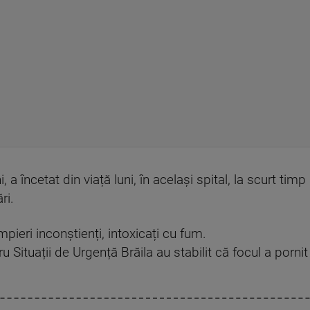
 a încetat din viață luni, în același spital, la scurt ti
ri.
ieri inconștienți, intoxicați cu fum.
u Situații de Urgență Brăila au stabilit că focul a pornit