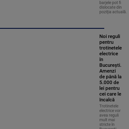
barjele pot fi
dislocate din
poziţia actuală.
Noi reguli
pentru
trotinetele
electrice
în
București.
Amenzi
de până la
5.000 de
lei pentru
cei care le
încalcă
Trotinetele
electrice vor
avea reguli
mult mai
stricte în
București.