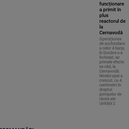
funcționare
a primit în
plus
reactorul de
la
Cernavodă
Operațiunea
de scufundare
a celor 4 barje,
în Dunăre s-a
încheiat, iar
primele efecte
se văd, la
Cernavodă.
Nivelul apei a
crescut, cu 4
centimetri în
dreptul
pompelor de
răcire ale
Unității 2.