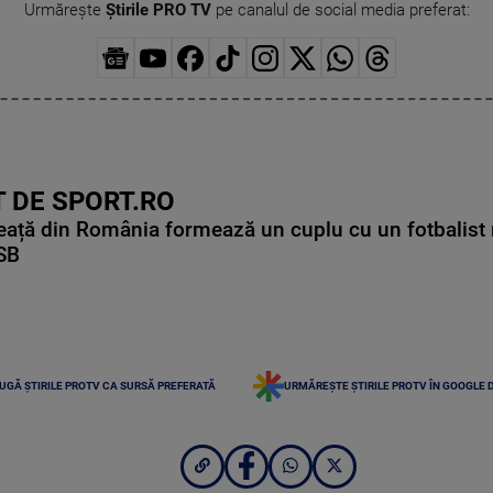
Urmărește
Știrile PRO TV
pe canalul de social media preferat:
 DE SPORT.RO
ață din România formează un cuplu cu un fotbalist 
CSB
UGĂ ȘTIRILE PROTV CA SURSĂ PREFERATĂ
URMĂREȘTE ȘTIRILE PROTV ÎN GOOGLE 