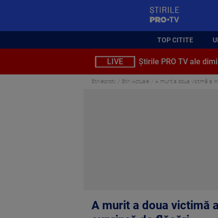
StirilePROTV
TOP CITITE
U
LIVE
Știrile PRO TV ale dimi
Stirileprotv
Știri Actuale
A murit a doua victimă a inc
A murit a doua victimă a 