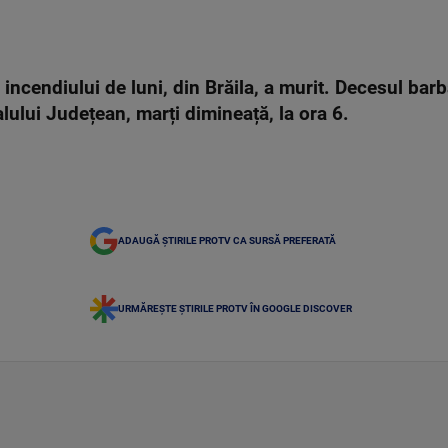
 incendiului de luni, din Brăila, a murit. Decesul barb
alului Județean, marți dimineață, la ora 6.
ADAUGĂ ȘTIRILE PROTV CA SURSĂ PREFERATĂ
URMĂREȘTE ȘTIRILE PROTV ÎN GOOGLE DISCOVER