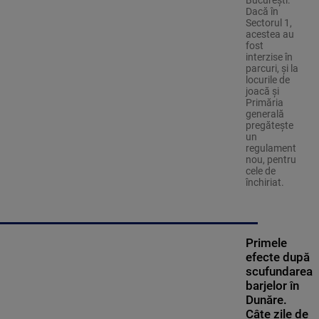
Dacă în
Sectorul 1,
acestea au
fost
interzise în
parcuri, și la
locurile de
joacă și
Primăria
generală
pregătește
un
regulament
nou, pentru
cele de
închiriat.
Primele
efecte după
scufundarea
barjelor în
Dunăre.
Câte zile de