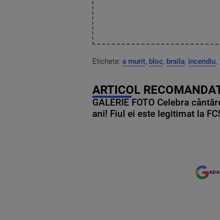
Etichete:
a murit
,
bloc
,
braila
,
incendiu
,
ARTICOL RECOMANDAT
GALERIE FOTO Celebra cântăre
ani! Fiul ei este legitimat la F
ADA