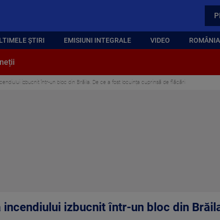
P
LTIMELE ȘTIRI
EMISIUNI INTEGRALE
VIDEO
ROMÂNIA,
neții
endiului izbucnit într-un bloc din Brăila. De ce a fost locuința cuprinsă de flăcări
incendiului izbucnit într-un bloc din Brăil