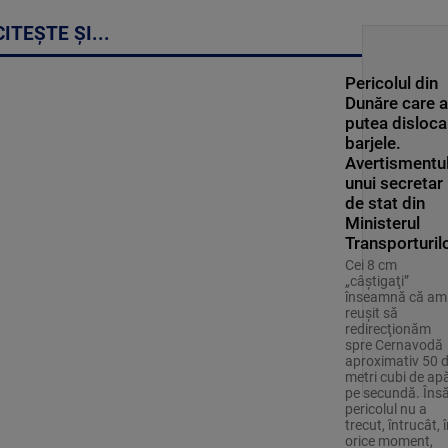
CITEȘTE ȘI...
Pericolul din
Dunăre care a
putea disloca
barjele.
Avertismentu
unui secretar
de stat din
Ministerul
Transporturil
Cei 8 cm
„câştigaţi”
înseamnă că am
reuşit să
redirecţionăm
spre Cernavodă
aproximativ 50 
metri cubi de ap
pe secundă. Îns
pericolul nu a
trecut, întrucât, 
orice moment,