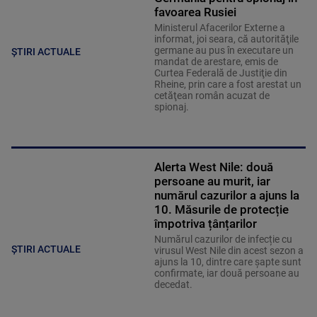
favoarea Rusiei
Ministerul Afacerilor Externe a
informat, joi seara, că autorităţile
germane au pus în executare un
ȘTIRI ACTUALE
mandat de arestare, emis de
Curtea Federală de Justiţie din
Rheine, prin care a fost arestat un
cetăţean român acuzat de
spionaj.
Alerta West Nile: două
persoane au murit, iar
numărul cazurilor a ajuns la
10. Măsurile de protecție
împotriva țânțarilor
Numărul cazurilor de infecție cu
ȘTIRI ACTUALE
virusul West Nile din acest sezon a
ajuns la 10, dintre care șapte sunt
confirmate, iar două persoane au
decedat.