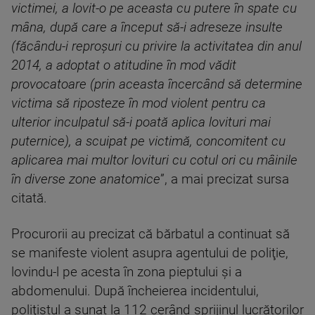
victimei, a lovit-o pe aceasta cu putere în spate cu
mâna, după care a început să-i adreseze insulte
(făcându-i reproşuri cu privire la activitatea din anul
2014, a adoptat o atitudine în mod vădit
provocatoare (prin aceasta încercând să determine
victima să riposteze în mod violent pentru ca
ulterior inculpatul să-i poată aplica lovituri mai
puternice), a scuipat pe victimă, concomitent cu
aplicarea mai multor lovituri cu cotul ori cu mâinile
în diverse zone anatomice
”, a mai precizat sursa
citată.
Procurorii au precizat că bărbatul a continuat să
se manifeste violent asupra agentului de poliţie,
lovindu-l pe acesta în zona pieptului şi a
abdomenului. După încheierea incidentului,
poliţistul a sunat la 112 cerând sprijinul lucrătorilor