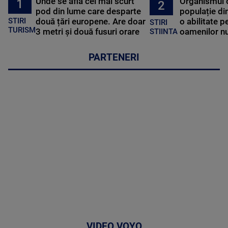
Unde se află cel mai scurt
Organismul 
1
2
pod din lume care desparte
populație di
STIRI
două țări europene. Are doar
o abilitate p
STIRI
TURISM
3 metri și două fusuri orare
oamenilor nu
STIINTA
PARTENERI
VIDEO VOYO