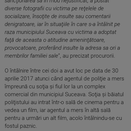
sancţionarea sa în mod nejustificat, a postat
diverse fotografii cu victima pe reţelele de
socializare, însoţite de insulte sau comentarii
denigratoare, iar în situaţiile în care s-a întâlnit pe
raza municipiului Suceava cu victima a adoptat
faţă de aceasta o atitudine ameninţătoare,
provocatoare, proferând insulte la adresa sa ori a
membrilor familiei sale
”, au precizat procurorii.
O întâlnire între cei doi a avut loc pe data de 30
aprilie 2017 atunci când agentul de poliţie a mers
împreună cu soţia şi fiul lor la un complex
comercial din municipiul Suceava. Soţia şi băiatul
poliţistului au intrat într-o sală de cinema pentru a
vedea un film, iar agentul a mers în altă sală
pentru a urmări un alt film, acolo întâlnindu-se cu
fostul paznic.