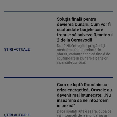
Soluția finală pentru
devierea Dunării. Cum vor fi
scufundate barjele care
trebuie să salveze Reactorul
2 de la Cernavodă
După zile întregi de pregătiri și
ȘTIRI ACTUALE
amânări a fost aprobată, în
sfârșit, varianta tehnică finală de
scufundare în Dunăre a barjelor
încărcate cu rocă.
Cum se luptă România cu
criza energetică. Orașele au
devenit mai întunecate. „Nu
înseamnă să ne întoarcem
în beznă”
Dacă spălați rufele seara, după ce
ȘTIRI ACTUALE
vă întoarceți de la muncă, nu ar