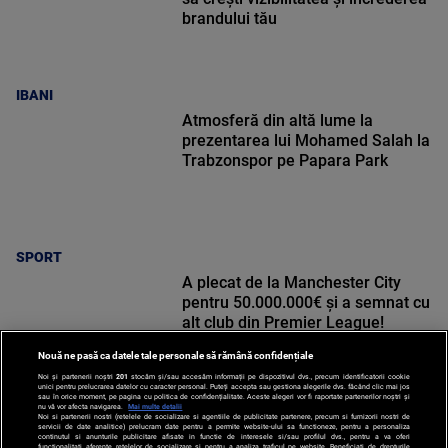
brandului tău
IBANI
Atmosferă din altă lume la
prezentarea lui Mohamed Salah la
Trabzonspor pe Papara Park
SPORT
A plecat de la Manchester City
pentru 50.000.000€ și a semnat cu
alt club din Premier League!
Nouă ne pasă ca datele tale personale să rămână confidențiale
Noi și partenerii noștri
201
stocăm și/sau accesăm informații pe dispozitivul dvs., precum identificatorii cookie
unici pentru prelucrarea datelor cu caracter personal. Puteți accepta sau gestiona alegerile dvs. făcând clic mai jos
sau în orice moment, pe pagina cu politica de confidențialitate. Aceste alegeri vor fi raportate partenerilor noștri și
nu vă vor afecta navigarea.
Mai multe detalii
SPORT
Noi si partenerii nostri (retelele de socializare si agentiile de publicitate partenere, precum si furnizorii nostri de
servicii de date analitice) prelucram date pentru a permite website-ului sa functioneze, pentru a personaliza
continutul si anunturile publicitare afisate in functie de interesele si/sau profilul dvs., pentru a va oferi
functionalitati aferente retelelor de socializare si pentru a analiza traficul pe website. Beneficiati de drepturile