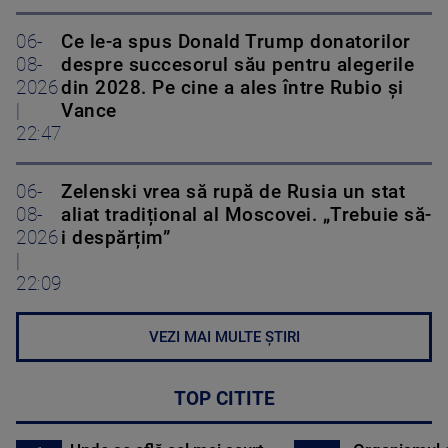
06-
Ce le-a spus Donald Trump donatorilor
08-
despre succesorul său pentru alegerile
2026
din 2028. Pe cine a ales între Rubio și
|
Vance
22:47
06-
Zelenski vrea să rupă de Rusia un stat
08-
aliat tradițional al Moscovei. „Trebuie să-
2026
i despărțim”
|
22:09
VEZI MAI MULTE ȘTIRI
TOP CITITE