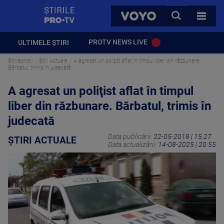
StirilePROTV
CAUTA
VOYO
TOATE 
PROTV NEWS LIVE
ULTIMELE ȘTIRI
Stirileprotv
Știri Actuale
A agresat un poliţist aflat în timpul liber din răzbunare.
Bărbatul, trimis în judecată
A agresat un poliţist aflat în timpul
liber din răzbunare. Bărbatul, trimis în
judecată
Data publicării:
22-05-2018 | 15:27
ȘTIRI ACTUALE
Data actualizării:
14-08-2025 | 20:55