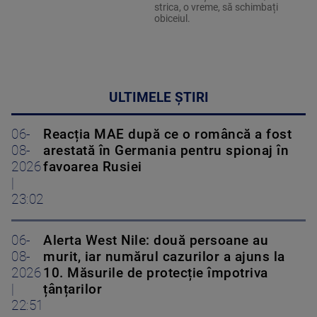
strica, o vreme, să schimbați
obiceiul.
ULTIMELE ȘTIRI
06-
Reacția MAE după ce o româncă a fost
08-
arestată în Germania pentru spionaj în
2026
favoarea Rusiei
|
23:02
06-
Alerta West Nile: două persoane au
08-
murit, iar numărul cazurilor a ajuns la
2026
10. Măsurile de protecție împotriva
|
țânțarilor
22:51