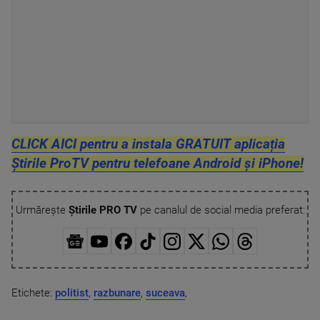
CLICK AICI pentru a instala GRATUIT aplicația
Știrile ProTV pentru telefoane Android și iPhone!
Urmărește
Știrile PRO TV
pe canalul de social media preferat:
Etichete:
politist
,
razbunare
,
suceava
,