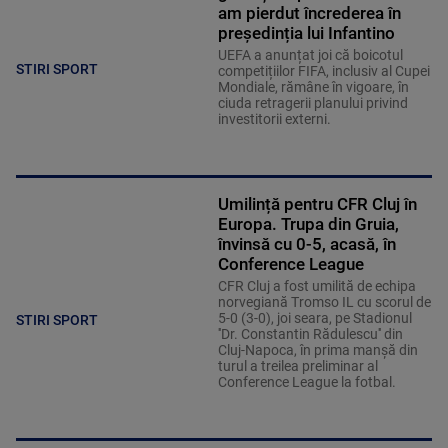
am pierdut încrederea în
președinția lui Infantino
UEFA a anunțat joi că boicotul
STIRI SPORT
competițiilor FIFA, inclusiv al Cupei
Mondiale, rămâne în vigoare, în
ciuda retragerii planului privind
investitorii externi.
Umilință pentru CFR Cluj în
Europa. Trupa din Gruia,
învinsă cu 0-5, acasă, în
Conference League
CFR Cluj a fost umilită de echipa
norvegiană Tromso IL cu scorul de
5-0 (3-0), joi seara, pe Stadionul
STIRI SPORT
''Dr. Constantin Rădulescu'' din
Cluj-Napoca, în prima manşă din
turul a treilea preliminar al
Conference League la fotbal.