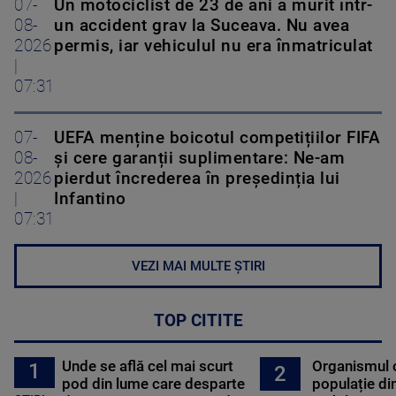
07-
Un motociclist de 23 de ani a murit într-
08-
un accident grav la Suceava. Nu avea
2026
permis, iar vehiculul nu era înmatriculat
|
07:31
07-
UEFA menține boicotul competițiilor FIFA
08-
și cere garanții suplimentare: Ne-am
2026
pierdut încrederea în președinția lui
|
Infantino
07:31
VEZI MAI MULTE ȘTIRI
TOP CITITE
Unde se află cel mai scurt
Organismul 
1
2
pod din lume care desparte
populație di