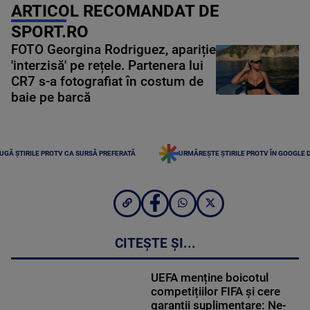
ARTICOL RECOMANDAT DE
SPORT.RO
FOTO Georgina Rodriguez, apariție
'interzisă' pe rețele. Partenera lui
CR7 s-a fotografiat în costum de
baie pe barcă
UGĂ ȘTIRILE PROTV CA SURSĂ PREFERATĂ
URMĂREȘTE ȘTIRILE PROTV ÎN GOOGLE 
CITEȘTE ȘI...
UEFA menține boicotul
competițiilor FIFA și cere
garanții suplimentare: Ne-