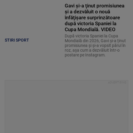
Gavi şi-a ţinut promisiunea
şi a dezvăluit o nouă
înfăţişare surprinzătoare
după victoria Spaniei la
Cupa Mondială. VIDEO
După victoria Spaniei la Cupa
STIRI SPORT
Mondială din 2026, Gavi și-a ținut
promisiunea și și-a vopsit părul în
roz, așa cum a dezvăluit într-o
postare pe Instagram.