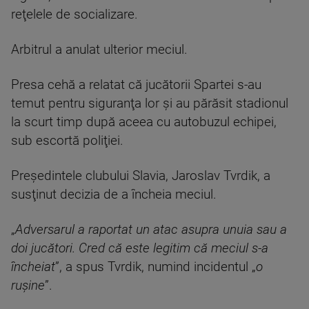
reţelele de socializare.
Arbitrul a anulat ulterior meciul.
Presa cehă a relatat că jucătorii Spartei s-au
temut pentru siguranţa lor şi au părăsit stadionul
la scurt timp după aceea cu autobuzul echipei,
sub escortă poliţiei.
Preşedintele clubului Slavia, Jaroslav Tvrdik, a
susţinut decizia de a încheia meciul.
„
Adversarul a raportat un atac asupra unuia sau a
doi jucători. Cred că este legitim că meciul s-a
încheiat
”, a spus Tvrdik, numind incidentul „
o
ruşine
”.