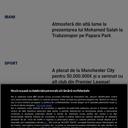
IBANI
Atmosferă din altă lume la
prezentarea lui Mohamed Salah la
Trabzonspor pe Papara Park
SPORT
A plecat de la Manchester City
pentru 50.000.000€ și a semnat cu
alt club din Premier League!
Nouă ne pasă ca datele tale personale să rămână confidențiale
Noi și partenerii noștri
201
stocăm și/sau accesăm informații pe dispozitivul dvs., precum identificatorii cookie
unici pentru prelucrarea datelor cu caracter personal. Puteți accepta sau gestiona alegerile dvs. făcând clic mai jos
sau în orice moment, pe pagina cu politica de confidențialitate. Aceste alegeri vor fi raportate partenerilor noștri și
nu vă vor afecta navigarea.
Mai multe detalii
Noi si partenerii nostri (retelele de socializare si agentiile de publicitate partenere, precum si furnizorii nostri de
SPORT
servicii de date analitice) prelucram date pentru a permite website-ului sa functioneze, pentru a personaliza
continutul si anunturile publicitare afisate in functie de interesele si/sau profilul dvs., pentru a va oferi
functionalitati aferente retelelor de socializare si pentru a analiza traficul pe website. Beneficiati de drepturile
prevazute de art. 15-22 din GDPR in legatura cu prelucrarea datelor cu caracter personal. Aceste drepturi pot fi
exercitate prin modalitatea indicata
aici
. Prin click pe “ACCEPT TOATE”, acceptati folosirea tuturor Tehnologiilor de
tip Cookie, care implica inclusiv acceptul dvs. cu privire la stocarea/accesarea informatiilor de catre Vendor-ii cu