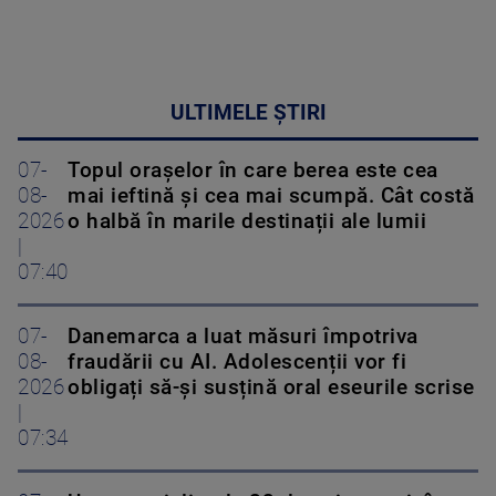
ULTIMELE ȘTIRI
07-
Topul orașelor în care berea este cea
08-
mai ieftină și cea mai scumpă. Cât costă
2026
o halbă în marile destinații ale lumii
|
07:40
07-
Danemarca a luat măsuri împotriva
08-
fraudării cu AI. Adolescenții vor fi
2026
obligați să-și susțină oral eseurile scrise
|
07:34