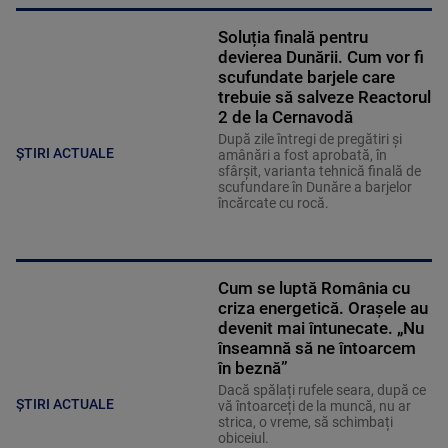
Soluția finală pentru
devierea Dunării. Cum vor fi
scufundate barjele care
trebuie să salveze Reactorul
2 de la Cernavodă
După zile întregi de pregătiri și
ȘTIRI ACTUALE
amânări a fost aprobată, în
sfârșit, varianta tehnică finală de
scufundare în Dunăre a barjelor
încărcate cu rocă.
Cum se luptă România cu
criza energetică. Orașele au
devenit mai întunecate. „Nu
înseamnă să ne întoarcem
în beznă”
Dacă spălați rufele seara, după ce
ȘTIRI ACTUALE
vă întoarceți de la muncă, nu ar
strica, o vreme, să schimbați
obiceiul.