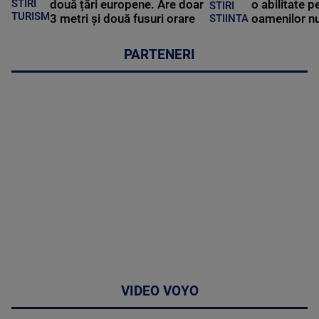
STIRI
două țări europene. Are doar
o abilitate p
STIRI
TURISM
3 metri și două fusuri orare
oamenilor nu
STIINTA
PARTENERI
VIDEO VOYO