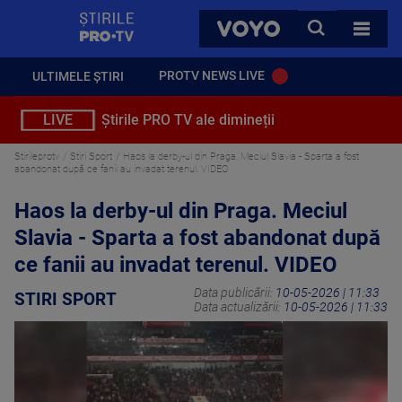
StirilePROTV
CAUTA
VOYO
TOATE 
PROTV NEWS LIVE
ULTIMELE ȘTIRI
LIVE
Știrile PRO TV ale dimineții
Stirileprotv
Stiri Sport
Haos la derby-ul din Praga. Meciul Slavia - Sparta a fost
abandonat după ce fanii au invadat terenul. VIDEO
Haos la derby-ul din Praga. Meciul
Slavia - Sparta a fost abandonat după
ce fanii au invadat terenul. VIDEO
Data publicării:
10-05-2026 | 11:33
STIRI SPORT
Data actualizării:
10-05-2026 | 11:33