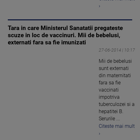
›
Tara in care Ministerul Sanatatii pregateste
scuze in loc de vaccinuri. Mii de bebelusi,
externati fara sa fie imunizati
27-06-2014 | 10:17
Mii de bebelusi
sunt externati
din maternitati
fara sa fie
vaccinati
impotriva
tuberculozei si a
hepatitei B.
Serurile ...
Citeste mai mult
›