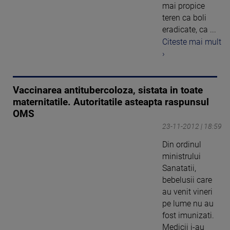
mai propice
teren ca boli
eradicate, ca ...
Citeste mai mult
›
Vaccinarea antitubercoloza, sistata in toate
maternitatile. Autoritatile asteapta raspunsul
OMS
23-11-2012 | 18:59
Din ordinul
ministrului
Sanatatii,
bebelusii care
au venit vineri
pe lume nu au
fost imunizati.
Medicii i-au