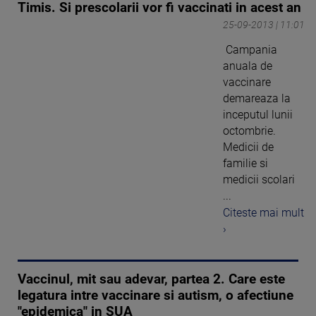
Timis. Si prescolarii vor fi vaccinati in acest an
25-09-2013 | 11:01
Campania
anuala de
vaccinare
demareaza la
inceputul lunii
octombrie.
Medicii de
familie si
medicii scolari
...
Citeste mai mult
›
Vaccinul, mit sau adevar, partea 2. Care este
legatura intre vaccinare si autism, o afectiune
"epidemica" in SUA