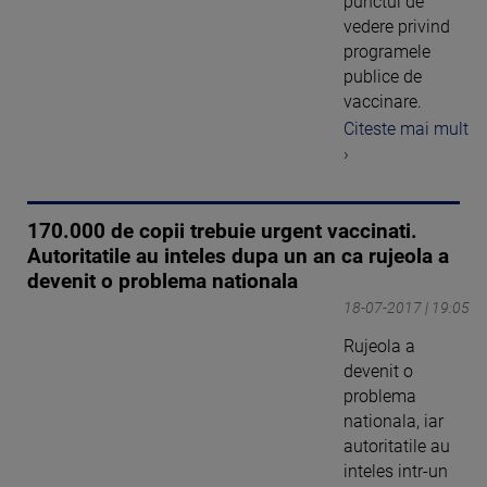
punctul de
vedere privind
programele
publice de
vaccinare.
Citeste mai mult
›
170.000 de copii trebuie urgent vaccinati.
Autoritatile au inteles dupa un an ca rujeola a
devenit o problema nationala
18-07-2017 | 19:05
Rujeola a
devenit o
problema
nationala, iar
autoritatile au
inteles intr-un