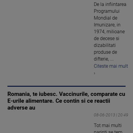
De la infiintarea
Programului
Mondial de
Imunizare, in
1974, milioane
de decese si
dizabilitati
produse de
difterie, ...
Citeste mai mult
›
Romania, te iubesc. Vaccinurile, comparate cu
E-urile alimentare. Ce contin si ce reactii
adverse au
08-06-2013 | 20:49
Tot mai multi
parinti se tem