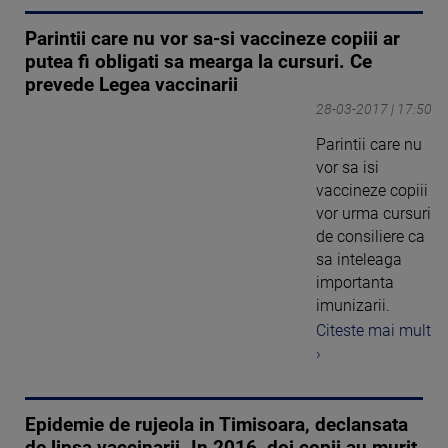
Parintii care nu vor sa-si vaccineze copiii ar
putea fi obligati sa mearga la cursuri. Ce
prevede Legea vaccinarii
28-03-2017 | 17:50
Parintii care nu
vor sa isi
vaccineze copiii
vor urma cursuri
de consiliere ca
sa inteleaga
importanta
imunizarii.
Citeste mai mult
›
Epidemie de rujeola in Timisoara, declansata
de lipsa vaccinarii. In 2016, doi copii au murit