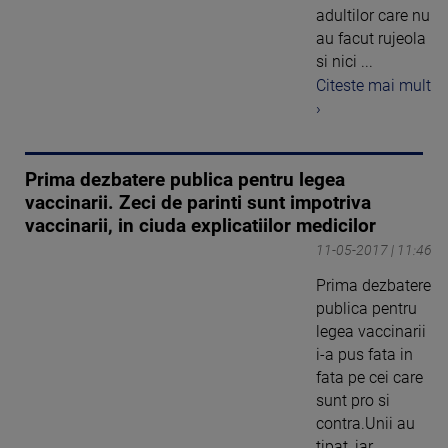
adultilor care nu
au facut rujeola
si nici ...
Citeste mai mult
›
Prima dezbatere publica pentru legea
vaccinarii. Zeci de parinti sunt impotriva
vaccinarii, in ciuda explicatiilor medicilor
11-05-2017 | 11:46
Prima dezbatere
publica pentru
legea vaccinarii
i-a pus fata in
fata pe cei care
sunt pro si
contra.Unii au
tipat, iar ...