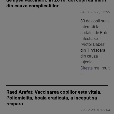
din cauza complicatiilor
04-01-2017 | 12:55
30 de copii sunt
internati la
spitalul de Boli
Infectiase
"Victor Babes"
din Timisoara
din cauza
rujeolei. ...
Citeste mai mult
›
Raed Arafat: Vaccinarea copiilor este vitala.
Poliomielita, boala eradicata, a inceput sa
reapara
19-12-2016 | 09:04