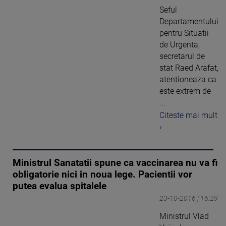
Seful
Departamentului
pentru Situatii
de Urgenta,
secretarul de
stat Raed Arafat,
atentioneaza ca
este extrem de
...
Citeste mai mult
›
Ministrul Sanatatii spune ca vaccinarea nu va fi
obligatorie nici in noua lege. Pacientii vor
putea evalua spitalele
23-10-2016 | 16:29
Ministrul Vlad