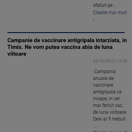
sfatuit pe ...
Citeste mai mult
›
Campanie de vaccinare antigripala intarziata, in
Timis. Ne vom putea vaccina abia de luna
viitoare
22-10-2012 | 12:59
Campania
anuala de
vaccinare
antigripala va
incepe, in cel
mai fericit caz,
de luna viiitoare.
Desi ar fi trebuit
...