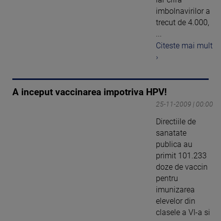
imbolnavirilor a
trecut de 4.000,
...
Citeste mai mult
›
A inceput vaccinarea impotriva HPV!
25-11-2009 | 00:00
Directiile de
sanatate
publica au
primit 101.233
doze de vaccin
pentru
imunizarea
elevelor din
clasele a VI-a si