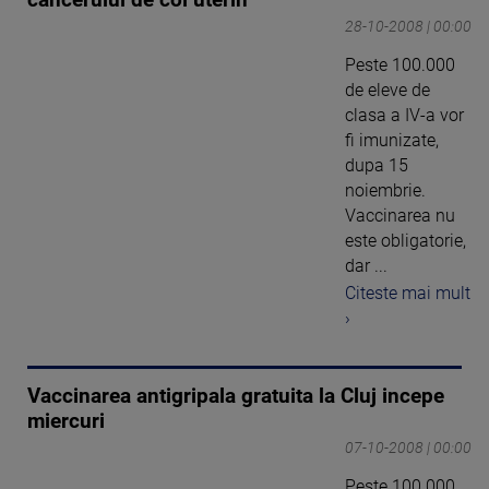
cancerului de col uterin
28-10-2008 | 00:00
Peste 100.000
de eleve de
clasa a IV-a vor
fi imunizate,
dupa 15
noiembrie.
Vaccinarea nu
este obligatorie,
dar ...
Citeste mai mult
›
Vaccinarea antigripala gratuita la Cluj incepe
miercuri
07-10-2008 | 00:00
Peste 100.000