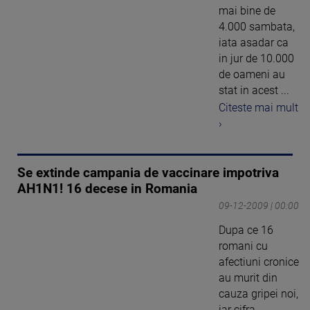
mai bine de
4.000 sambata,
iata asadar ca
in jur de 10.000
de oameni au
stat in acest ...
Citeste mai mult
›
Se extinde campania de vaccinare impotriva
AH1N1! 16 decese in Romania
09-12-2009 | 00:00
Dupa ce 16
romani cu
afectiuni cronice
au murit din
cauza gripei noi,
iar cifra