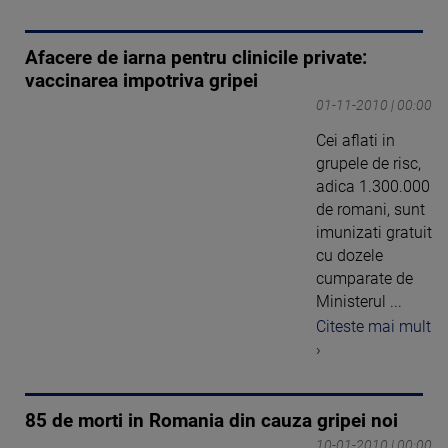
Afacere de iarna pentru clinicile private:
vaccinarea impotriva gripei
01-11-2010 | 00:00
Cei aflati in
grupele de risc,
adica 1.300.000
de romani, sunt
imunizati gratuit
cu dozele
cumparate de
Ministerul ...
Citeste mai mult
›
85 de morti in Romania din cauza gripei noi
10-01-2010 | 00:00