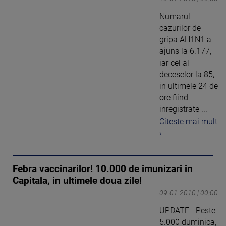
Numarul
cazurilor de
gripa AH1N1 a
ajuns la 6.177,
iar cel al
deceselor la 85,
in ultimele 24 de
ore fiind
inregistrate ...
Citeste mai mult
›
Febra vaccinarilor! 10.000 de imunizari in
Capitala, in ultimele doua zile!
09-01-2010 | 00:00
UPDATE - Peste
5.000 duminica,