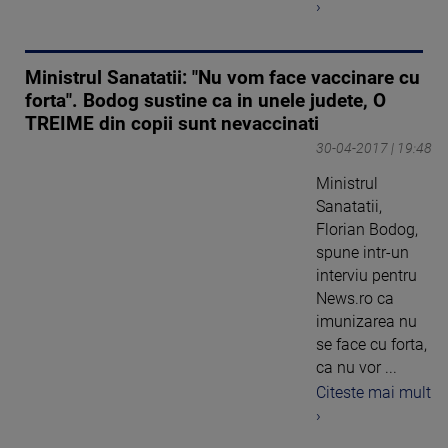
›
Ministrul Sanatatii: "Nu vom face vaccinare cu
forta". Bodog sustine ca in unele judete, O
TREIME din copii sunt nevaccinati
30-04-2017 | 19:48
Ministrul
Sanatatii,
Florian Bodog,
spune intr-un
interviu pentru
News.ro ca
imunizarea nu
se face cu forta,
ca nu vor ...
Citeste mai mult
›