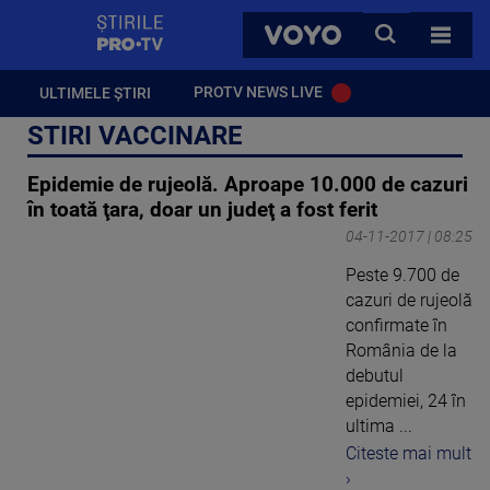
StirilePROTV
CAUTA
VOYO
TOATE 
PROTV NEWS LIVE
ULTIMELE ȘTIRI
STIRI VACCINARE
Epidemie de rujeolă. Aproape 10.000 de cazuri
în toată ţara, doar un judeţ a fost ferit
04-11-2017 | 08:25
Peste 9.700 de
cazuri de rujeolă
confirmate în
România de la
debutul
epidemiei, 24 în
ultima ...
Citeste mai mult
›