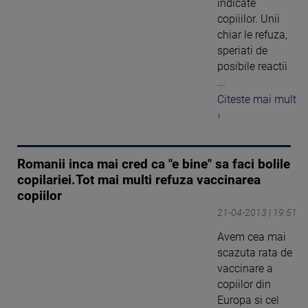
indicate
copiiilor. Unii
chiar le refuza,
speriati de
posibile reactii
...
Citeste mai mult
›
Romanii inca mai cred ca "e bine" sa faci bolile
copilariei.Tot mai multi refuza vaccinarea
copiilor
21-04-2013 | 19:51
Avem cea mai
scazuta rata de
vaccinare a
copiilor din
Europa si cel