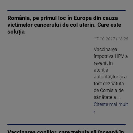
România, pe primul loc în Europa din cauza
victimelor cancerului de col uterin. Care este
soluția
17-10-2017 | 18:28
Vaccinarea
împotriva HPV a
revenit în
atenţia
autorităţilor şi a
fost dezbătută
de Comisia de
sănătate a ...
Citeste mai mult
›
Vaccinarea copiilor, care trebuia să înceapă în