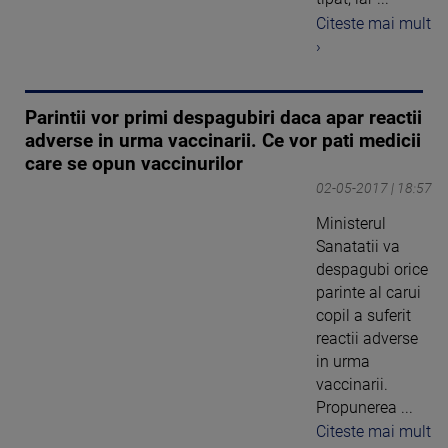
Citeste mai mult
›
Parintii vor primi despagubiri daca apar reactii
adverse in urma vaccinarii. Ce vor pati medicii
care se opun vaccinurilor
02-05-2017 | 18:57
Ministerul
Sanatatii va
despagubi orice
parinte al carui
copil a suferit
reactii adverse
in urma
vaccinarii.
Propunerea ...
Citeste mai mult