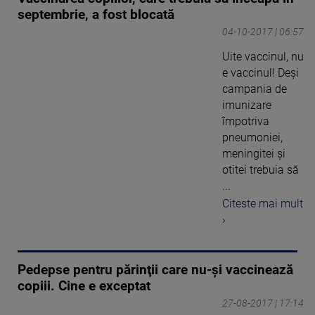
septembrie, a fost blocată
04-10-2017 | 06:57
Uite vaccinul, nu
e vaccinul! Deşi
campania de
imunizare
împotriva
pneumoniei,
meningitei şi
otitei trebuia să
...
Citeste mai mult
›
Pedepse pentru părinţii care nu-şi vaccinează
copiii. Cine e exceptat
27-08-2017 | 17:14