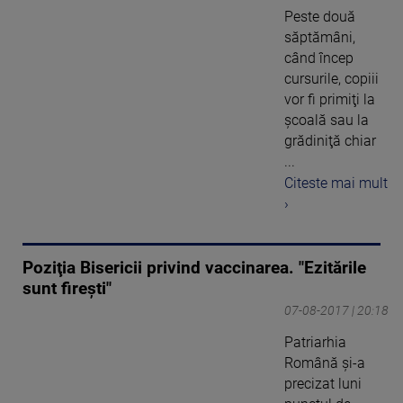
Peste două
săptămâni,
când încep
cursurile, copiii
vor fi primiţi la
şcoală sau la
grădiniţă chiar
...
Citeste mai mult
›
Poziţia Bisericii privind vaccinarea. "Ezitările
sunt fireşti"
07-08-2017 | 20:18
Patriarhia
Română şi-a
precizat luni