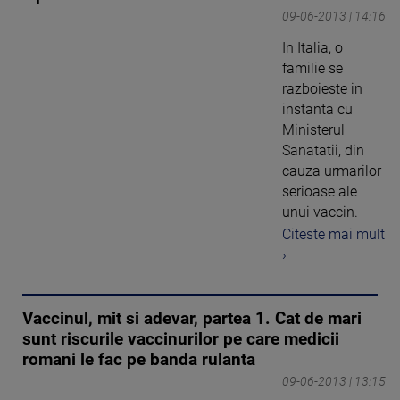
09-06-2013 | 14:16
In Italia, o
familie se
razboieste in
instanta cu
Ministerul
Sanatatii, din
cauza urmarilor
serioase ale
unui vaccin.
Citeste mai mult
›
Vaccinul, mit si adevar, partea 1. Cat de mari
sunt riscurile vaccinurilor pe care medicii
romani le fac pe banda rulanta
09-06-2013 | 13:15