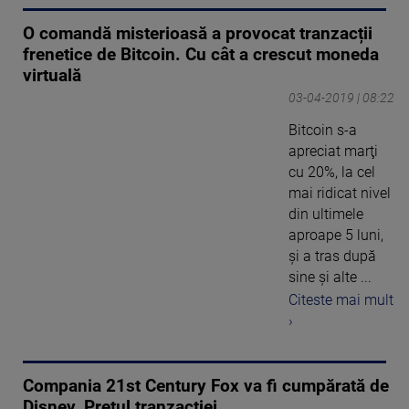
O comandă misterioasă a provocat tranzacții
frenetice de Bitcoin. Cu cât a crescut moneda
virtuală
03-04-2019 | 08:22
Bitcoin s-a
apreciat marţi
cu 20%, la cel
mai ridicat nivel
din ultimele
aproape 5 luni,
şi a tras după
sine şi alte ...
Citeste mai mult
›
Compania 21st Century Fox va fi cumpărată de
Disney. Prețul tranzacției