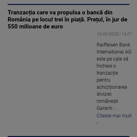
Tranzacția care va propulsa o bancă din
România pe locul trei în piață. Prețul, în jur de
550 milioane de euro
10-03-2026 | 14:01
Raiffeisen Bank
International AG
este pe cale să
încheie o
tranzacție
pentru
achiziționarea
diviziei
românești
Garanti ...
Citeste mai mult
›