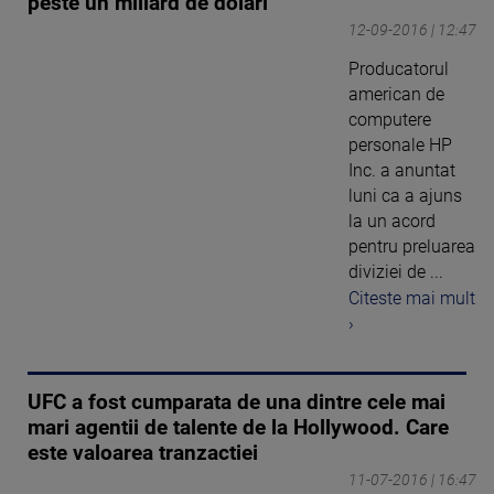
peste un miliard de dolari
12-09-2016 | 12:47
Producatorul
american de
computere
personale HP
Inc. a anuntat
luni ca a ajuns
la un acord
pentru preluarea
diviziei de ...
Citeste mai mult
›
UFC a fost cumparata de una dintre cele mai
mari agentii de talente de la Hollywood. Care
este valoarea tranzactiei
11-07-2016 | 16:47