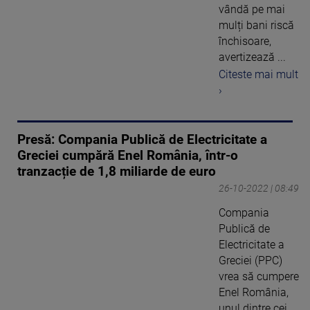
vândă pe mai
mulți bani riscă
închisoare,
avertizează ...
Citeste mai mult
›
Presă: Compania Publică de Electricitate a
Greciei cumpără Enel România, într-o
tranzacție de 1,8 miliarde de euro
26-10-2022 | 08:49
Compania
Publică de
Electricitate a
Greciei (PPC)
vrea să cumpere
Enel România,
unul dintre cei