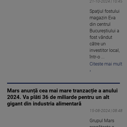
21-10-2024 | 10:45
Spaţiul fostului
magazin Eva
din centrul
Bucureştiului a
fost vândut
către un
investitor local,
într-o ...
Citeste mai mult
›
Mars anunță cea mai mare tranzacție a anului
2024. Va plăti 36 de miliarde pentru un alt
gigant din industria alimentară
15-08-2024 | 08:48
Grupul Mars