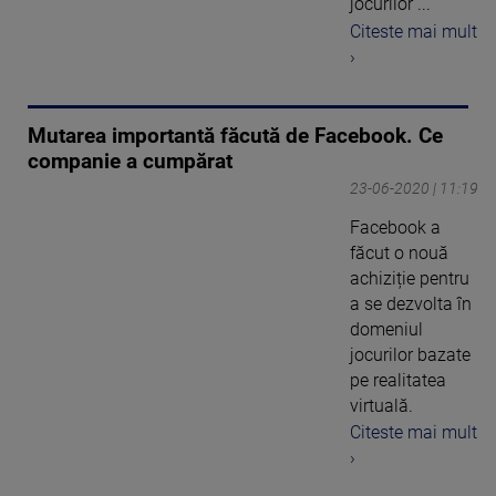
jocurilor ...
Citeste mai mult
›
Mutarea importantă făcută de Facebook. Ce
companie a cumpărat
23-06-2020 | 11:19
Facebook a
făcut o nouă
achiziție pentru
a se dezvolta în
domeniul
jocurilor bazate
pe realitatea
virtuală.
Citeste mai mult
›