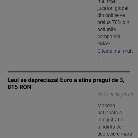
mai mari
jucatori globali
din online va
prelua 70% din
actiunile
companiei
eMAG.
Citeste mai mult
›
Leul se depreciaza! Euro a atins pragul de 3,
815 RON
02-12-2008 | 00:00
Moneda
nationala a
inregistrat o
tendinta de
depreciere marti