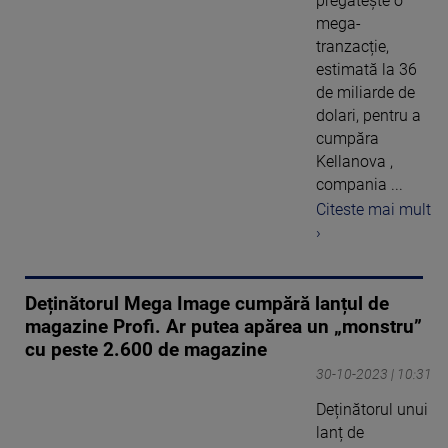
pregătește o
mega-
tranzacție,
estimată la 36
de miliarde de
dolari, pentru a
cumpăra
Kellanova ,
compania ...
Citeste mai mult
›
Deținătorul Mega Image cumpără lanțul de
magazine Profi. Ar putea apărea un „monstru”
cu peste 2.600 de magazine
30-10-2023 | 10:31
Deținătorul unui
lanț de