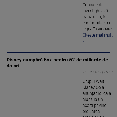
Concurenţei
investighează
tranzacția, în
conformitate cu
legea în vigoare.
Citeste mai mult
›
Disney cumpără Fox pentru 52 de miliarde de
dolari
14-12-2017 | 15:44
Grupul Walt
Disney Co a
anunţat joi că a
ajuns la un
acord privind
preluarea