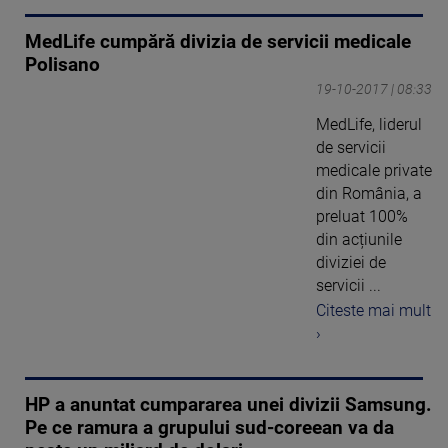
MedLife cumpără divizia de servicii medicale
Polisano
19-10-2017 | 08:33
MedLife, liderul
de servicii
medicale private
din România, a
preluat 100%
din acțiunile
diviziei de
servicii ...
Citeste mai mult
›
HP a anuntat cumpararea unei divizii Samsung.
Pe ce ramura a grupului sud-coreean va da