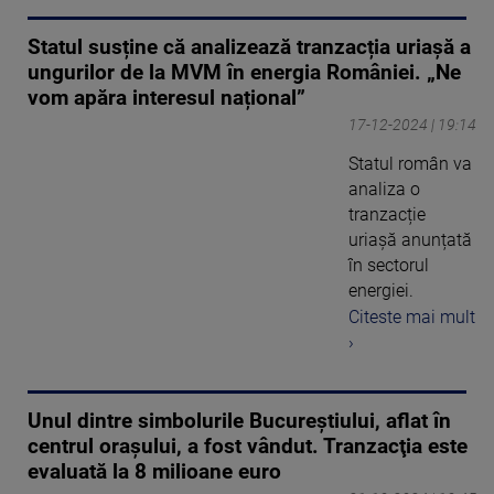
Statul susține că analizează tranzacția uriașă a
ungurilor de la MVM în energia României. „Ne
vom apăra interesul național”
17-12-2024 | 19:14
Statul român va
analiza o
tranzacție
uriașă anunțată
în sectorul
energiei.
Citeste mai mult
›
Unul dintre simbolurile Bucureștiului, aflat în
centrul orașului, a fost vândut. Tranzacţia este
evaluată la 8 milioane euro