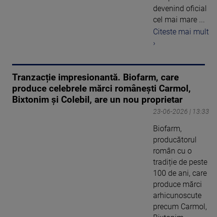
devenind oficial
cel mai mare ...
Citeste mai mult
›
Tranzacție impresionantă. Biofarm, care
produce celebrele mărci românești Carmol,
Bixtonim și Colebil, are un nou proprietar
23-06-2026 | 13:33
Biofarm,
producătorul
român cu o
tradiție de peste
100 de ani, care
produce mărci
arhicunoscute
precum Carmol,