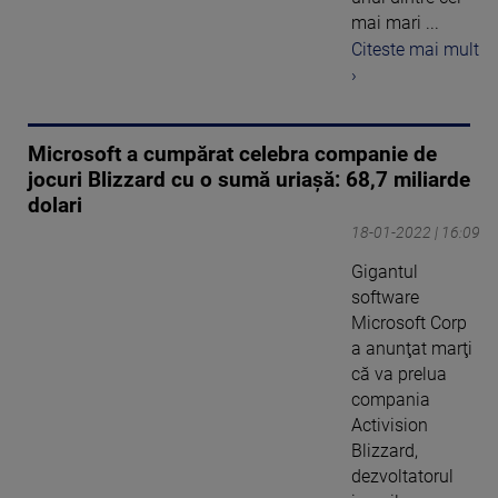
mai mari ...
Citeste mai mult
›
Microsoft a cumpărat celebra companie de
jocuri Blizzard cu o sumă uriașă: 68,7 miliarde
dolari
18-01-2022 | 16:09
Gigantul
software
Microsoft Corp
a anunţat marţi
că va prelua
compania
Activision
Blizzard,
dezvoltatorul