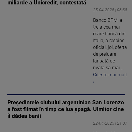
miliarde a Unicredit, contestată
25-04-2025 | 08:38
Banco BPM, a
treia cea mai
mare bancă din
Italia, a respins
oficial, joi, oferta
de preluare
lansată de
rivala sa mai ...
Citeste mai mult
›
Preşedintele clubului argentinian San Lorenzo
a fost filmat în timp ce lua șpagă. Uimitor cine
îi dădea banii
22-04-2025 | 21:07