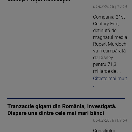
01-08-2018 | 19:14
Compania 21st
Century Fox,
deținută de
magnatul media
Rupert Murdoch,
va fi cumpărată
de Disney
pentru 71,3
miliarde de ...
Citeste mai mult
›
Tranzactie gigant din România, investigată.
Dispare una dintre cele mai mari bănci
06-02-2018 | 09:54
Consiliului