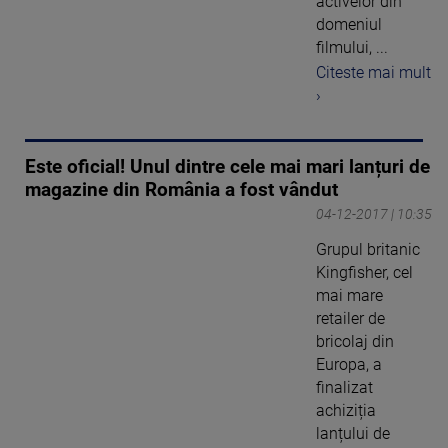
activelor din
domeniul
filmului, ...
Citeste mai mult
›
Este oficial! Unul dintre cele mai mari lanțuri de
magazine din România a fost vândut
04-12-2017 | 10:35
Grupul britanic
Kingfisher, cel
mai mare
retailer de
bricolaj din
Europa, a
finalizat
achiziția
lanțului de