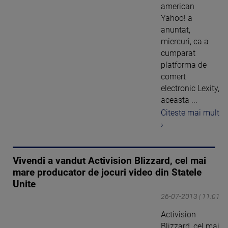
american
Yahoo! a
anuntat,
miercuri, ca a
cumparat
platforma de
comert
electronic Lexity,
aceasta ...
Citeste mai mult
›
Vivendi a vandut Activision Blizzard, cel mai
mare producator de jocuri video din Statele
Unite
26-07-2013 | 11:01
Activision
Blizzard, cel mai