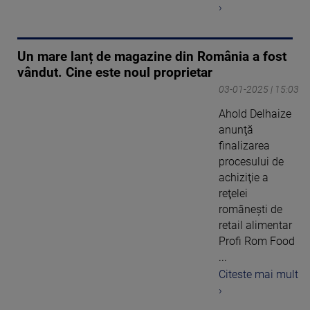
›
Un mare lanț de magazine din România a fost
vândut. Cine este noul proprietar
03-01-2025 | 15:03
Ahold Delhaize
anunţă
finalizarea
procesului de
achiziţie a
reţelei
româneşti de
retail alimentar
Profi Rom Food
...
Citeste mai mult
›