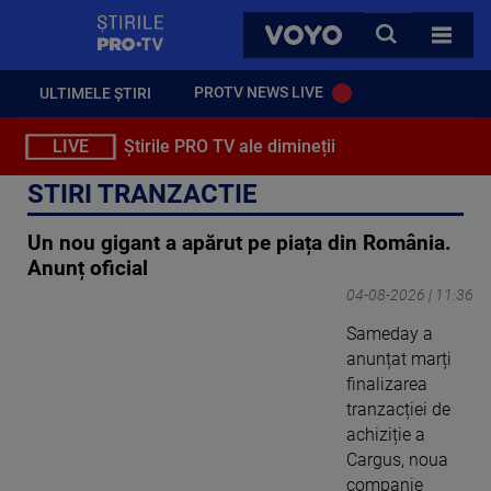
StirilePROTV
CAUTA
VOYO
TOATE 
PROTV NEWS LIVE
ULTIMELE ȘTIRI
LIVE
Știrile PRO TV ale dimineții
STIRI TRANZACTIE
Un nou gigant a apărut pe piața din România.
Anunț oficial
04-08-2026 | 11:36
Sameday a
anunțat marți
finalizarea
tranzacției de
achiziție a
Cargus, noua
companie