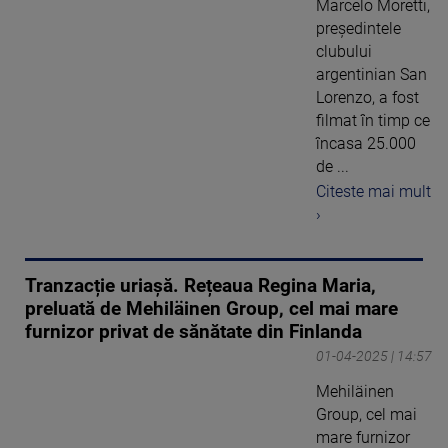
Marcelo Moretti,
preşedintele
clubului
argentinian San
Lorenzo, a fost
filmat în timp ce
încasa 25.000
de ...
Citeste mai mult
›
Tranzacție uriașă. Rețeaua Regina Maria,
preluată de Mehiläinen Group, cel mai mare
furnizor privat de sănătate din Finlanda
01-04-2025 | 14:57
Mehiläinen
Group, cel mai
mare furnizor