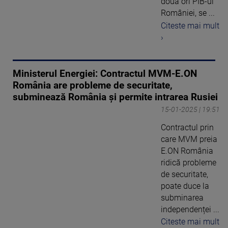
două ori PIB-ul
României, se ...
Citeste mai mult
›
Ministerul Energiei: Contractul MVM-E.ON
România are probleme de securitate,
subminează România și permite intrarea Rusiei
15-01-2025 | 19:51
Contractul prin
care MVM preia
E.ON România
ridică probleme
de securitate,
poate duce la
subminarea
independenței ...
Citeste mai mult