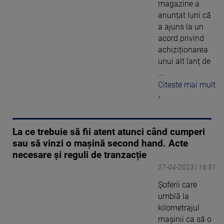
magazine a
anunțat luni că
a ajuns la un
acord privind
achiziționarea
unui alt lanț de
...
Citeste mai mult
›
La ce trebuie să fii atent atunci când cumperi
sau să vinzi o mașină second hand. Acte
necesare și reguli de tranzacție
27-04-2023 | 16:51
Șoferii care
umblă la
kilometrajul
mașinii ca să o