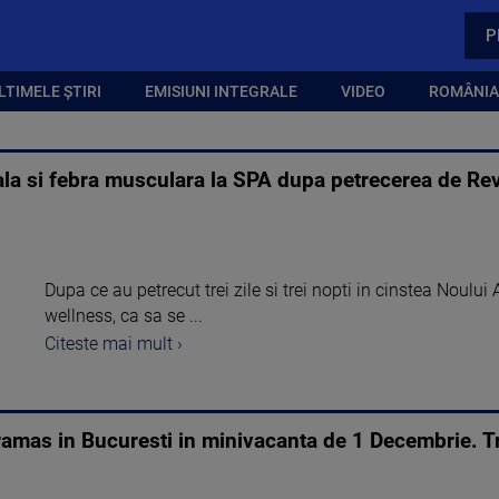
P
LTIMELE ȘTIRI
EMISIUNI INTEGRALE
VIDEO
ROMÂNIA,
ala si febra musculara la SPA dupa petrecerea de Rev
Dupa ce au petrecut trei zile si trei nopti in cinstea Noului 
wellness, ca sa se ...
Citeste mai mult ›
ramas in Bucuresti in minivacanta de 1 Decembrie. Tr