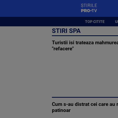
StirilePROTV
TOP CITITE
U
STIRI SPA
Turistii isi trateaza mahmure
"refacere"
Cum s-au distrat cei care au 
patinoar