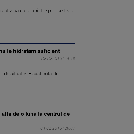
ut ziua cu terapii la spa - perfecte
nu le hidratam suficient
16-10-2015 | 14:58
t de situatie. E sustinuta de
 afla de o luna la centrul de
04-02-2015 | 20:07