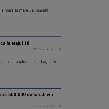
a mare, la mare, va inselati!
ca la etajul 18
03-02-2016 | 07:58
in, iar cuplurile de indragostiti
are. 500.000 de turisti vin
14-01-2016 | 18:19