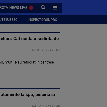
CAUTA
ROTV NEWS LIVE
TOATE CATEGORIILE
 TE IUBESC!
INSPECTORUL PRO
elion. Cat costa o sedinta de
02-01-2017 | 19:07
An, multi s-au refugiat in centrele
atamente la spa, piscina si
03-12-2016 | 18:30