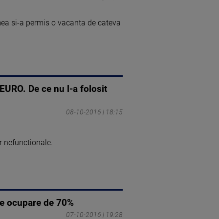
ea si-a permis o vacanta de cateva
EURO. De ce nu l-a folosit
08-10-2016 | 18:15
r nefunctionale.
 de ocupare de 70%
07-10-2016 | 19:28