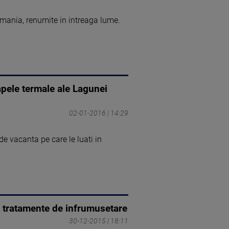
Romania, renumite in intreaga lume.
apele termale ale Lagunei
02-01-2016 | 14:29
de vacanta pe care le luati in
si tratamente de infrumusetare
30-12-2015 | 18:11