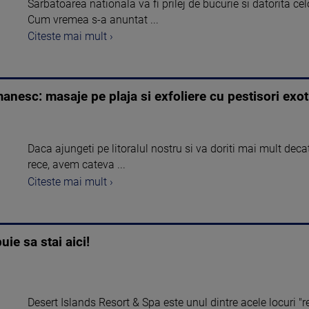
Sarbatoarea nationala va fi prilej de bucurie si datorita celo
Cum vremea s-a anuntat ...
Citeste mai mult ›
omanesc: masaje pe plaja si exfoliere cu pestisori exot
Daca ajungeti pe litoralul nostru si va doriti mai mult deca
rece, avem cateva ...
Citeste mai mult ›
ie sa stai aici!
Desert Islands Resort & Spa este unul dintre acele locuri "r