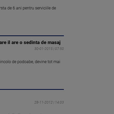
sta de 6 ani pentru serviciile de
are il are o sedinta de masaj
30-01-2015 | 07:50
 dincolo de podoabe, devine tot mai
28-11-2012 | 14:03