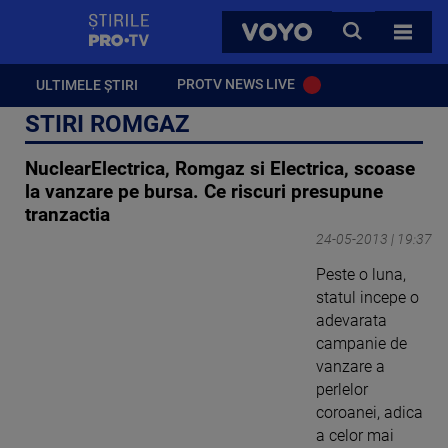
StirilePROTV
CAUTA
VOYO
TOATE 
PROTV NEWS LIVE
ULTIMELE ȘTIRI
STIRI ROMGAZ
NuclearElectrica, Romgaz si Electrica, scoase
la vanzare pe bursa. Ce riscuri presupune
tranzactia
24-05-2013 | 19:37
Peste o luna,
statul incepe o
adevarata
campanie de
vanzare a
perlelor
coroanei, adica
a celor mai