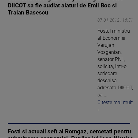
DIICOT sa fie audiat alaturi de Emil Boc si
Traian Basescu
07-01-2012 | 16:51
Fostul ministru
al Economiei
Varujan
Vosganian,
senator PNL,
solicita, intr-o
scrisoare
deschisa
adresata DIICOT,
sa ...
Citeste mai mult
›
Fosti si actuali sefi ai Romgaz, cercetati pentru