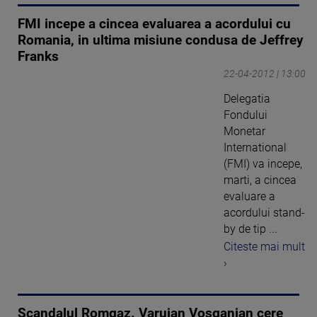
FMI incepe a cincea evaluarea a acordului cu
Romania, in ultima misiune condusa de Jeffrey
Franks
22-04-2012 | 13:00
Delegatia
Fondului
Monetar
International
(FMI) va incepe,
marti, a cincea
evaluare a
acordului stand-
by de tip ...
Citeste mai mult
›
Scandalul Romgaz. Varujan Vosganian cere