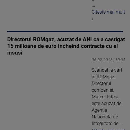
...
Citeste mai mult
›
Directorul ROMgaz, acuzat de ANI ca a castigat
15 milioane de euro incheind contracte cu el
insusi
06-02-2013 | 10:05
Scandal la varf
in ROMgaz.
Directorul
companiei,
Marcel Piteiu,
este acuzat de
Agentia
Nationala de
Integritate de ...