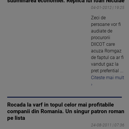
subminarea economiei. Replica lui Ioan Niculae
04-01-2012 | 19:25
Zeci de
persoane vor fi
audiate de
procurorii
DIICOT care
acuza Romgaz
de faptul ca ar fi
vandut gaz la
pret prefential ...
Citeste mai mult
›
Rocada la varf in topul celor mai profitabile
companii din Romania. Un singur patron roman
pe lista
24-08-2011 | 07:36