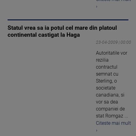
›
Statul vrea sa ia potul cel mare din platoul
continental castigat la Haga
23-04-2009 | 00:00
Autoritatile vor
rezilia
contractul
semnat cu
Sterling, o
societate
canadiana, si
vor sa dea
companiei de
stat Romgaz ...
Citeste mai mult
›