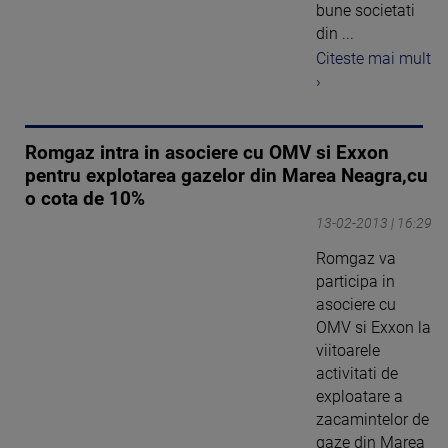
bune societati
din ...
Citeste mai mult
›
Romgaz intra in asociere cu OMV si Exxon
pentru explotarea gazelor din Marea Neagra,cu
o cota de 10%
13-02-2013 | 16:29
Romgaz va
participa in
asociere cu
OMV si Exxon la
viitoarele
activitati de
exploatare a
zacamintelor de
gaze din Marea