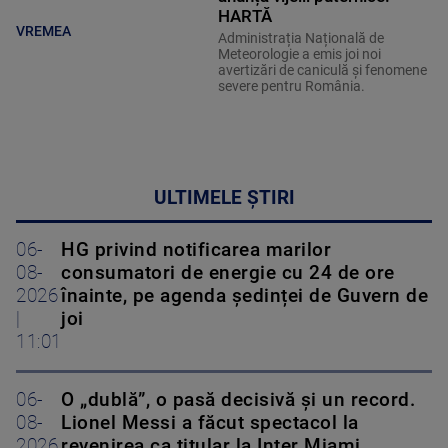
HARTĂ
VREMEA
Administrația Națională de
Meteorologie a emis joi noi
avertizări de caniculă și fenomene
severe pentru România.
ULTIMELE ȘTIRI
06-
HG privind notificarea marilor
08-
consumatori de energie cu 24 de ore
2026
înainte, pe agenda ședinței de Guvern de
|
joi
11:01
06-
O „dublă”, o pasă decisivă și un record.
08-
Lionel Messi a făcut spectacol la
2026
revenirea ca titular la Inter Miami.