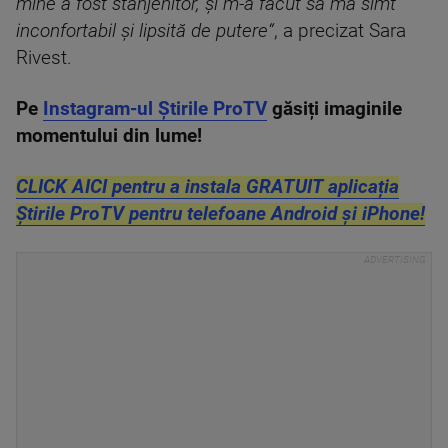
mine a fost stânjenitor, și m-a făcut să mă simt
inconfortabil și lipsită de putere“
, a precizat Sara
Rivest.
Pe
Instagram-ul Știrile ProTV
găsiți imaginile
momentului din lume!
CLICK AICI pentru a instala GRATUIT aplicația
Știrile ProTV pentru telefoane Android și iPhone!