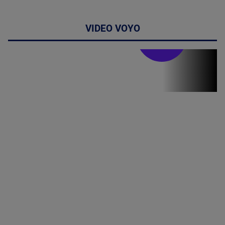
VIDEO VOYO
Stirile PRO TV
Stirile PRO
TV # 19.00 -
05 August
2026
MAI
MULTE