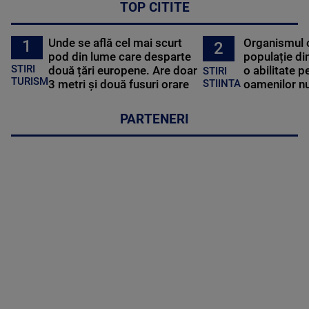
TOP CITITE
Unde se află cel mai scurt
Organismul 
1
2
pod din lume care desparte
populație di
STIRI
două țări europene. Are doar
o abilitate p
STIRI
TURISM
3 metri și două fusuri orare
oamenilor nu
STIINTA
PARTENERI