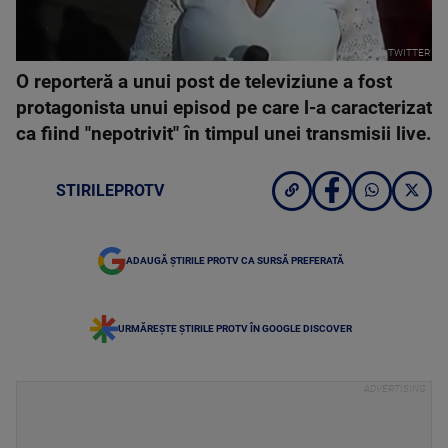
TWITTER
O reporteră a unui post de televiziune a fost
protagonista unui episod pe care l-a caracterizat
ca fiind "nepotrivit" în timpul unei transmisii live.
STIRILEPROTV
ADAUGĂ ȘTIRILE PROTV CA SURSĂ PREFERATĂ
URMĂREȘTE ȘTIRILE PROTV ÎN GOOGLE DISCOVER