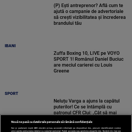
(P) Ești antreprenor? Află cum te
ajută o campanie de advertoriale
să crești vizibilitatea și încrederea
brandului tău
IBANI
Zuffa Boxing 10, LIVE pe VOYO
SPORT 1! Românul Daniel Buciuc
are meciul carierei cu Louis
Greene
SPORT
Neluțu Varga a ajuns la capătul
puterilor! Ce se întâmplă cu
patronul CFR Cluj: „Cât să mai
pierd bani?”
Nouă ne pasă ca datele tale personale să rămână confidențiale
Noi și partenerii noștri
201
stocăm și/sau accesăm informații pe dispozitivul dvs., precum identificatorii cookie
unici pentru prelucrarea datelor cu caracter personal. Puteți accepta sau gestiona alegerile dvs. făcând clic mai jos