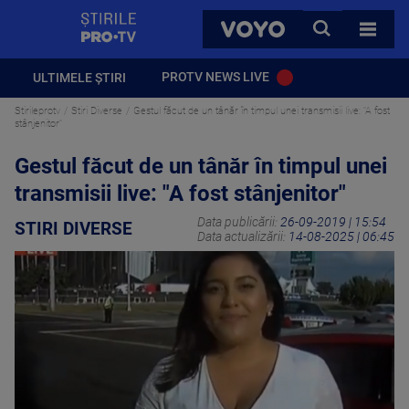
StirilePROTV
CAUTA
VOYO
TOATE 
PROTV NEWS LIVE
ULTIMELE ȘTIRI
Stirileprotv
Stiri Diverse
Gestul făcut de un tânăr în timpul unei transmisii live: "A fost
stânjenitor"
Gestul făcut de un tânăr în timpul unei
transmisii live: "A fost stânjenitor"
Data publicării:
26-09-2019 | 15:54
STIRI DIVERSE
Data actualizării:
14-08-2025 | 06:45