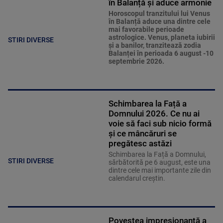
în Balanță și aduce armonie
Horoscopul tranzitului lui Venus
în Balanță aduce una dintre cele
mai favorabile perioade
astrologice. Venus, planeta iubirii
STIRI DIVERSE
și a banilor, tranzitează zodia
Balanței în perioada 6 august -10
septembrie 2026.
Schimbarea la Față a
Domnului 2026. Ce nu ai
voie să faci sub nicio formă
și ce mâncăruri se
pregătesc astăzi
Schimbarea la Față a Domnului,
STIRI DIVERSE
sărbătorită pe 6 august, este una
dintre cele mai importante zile din
calendarul creștin.
Povestea impresionantă a