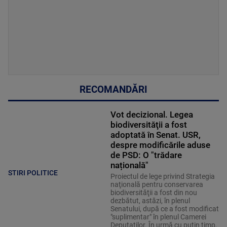
RECOMANDĂRI
Vot decizional. Legea
biodiversităţii a fost
adoptată în Senat. USR,
despre modificările aduse
de PSD: O "trădare
națională"
STIRI POLITICE
Proiectul de lege privind Strategia
naţională pentru conservarea
biodiversităţii a fost din nou
dezbătut, astăzi, în plenul
Senatului, după ce a fost modificat
"suplimentar" în plenul Camerei
Deputaţilor. În urmă cu puțin timp,