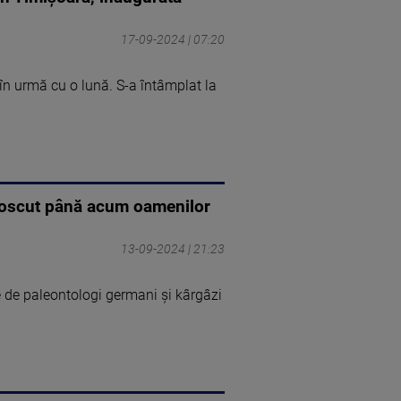
17-09-2024 | 07:20
în urmă cu o lună. S-a întâmplat la
noscut până acum oamenilor
13-09-2024 | 21:23
e de paleontologi germani şi kârgâzi