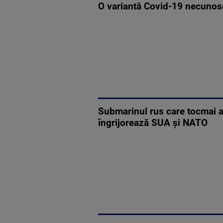
O variantă Covid-19 necunosc
Submarinul rus care tocmai a
îngrijorează SUA și NATO