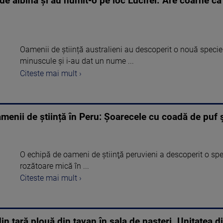
e albină și au numit-o pe loc Lucifer. Are coarne ca 
Oamenii de știință australieni au descoperit o nouă specie
minuscule și i-au dat un nume ...
Citeste mai mult ›
menii de știință în Peru: Șoarecele cu coadă de puf 
O echipă de oameni de ştiinţă peruvieni a descoperit o 
rozătoare mică în ...
Citeste mai mult ›
in țară plouă din tavan în sala de nașteri. Unitatea 