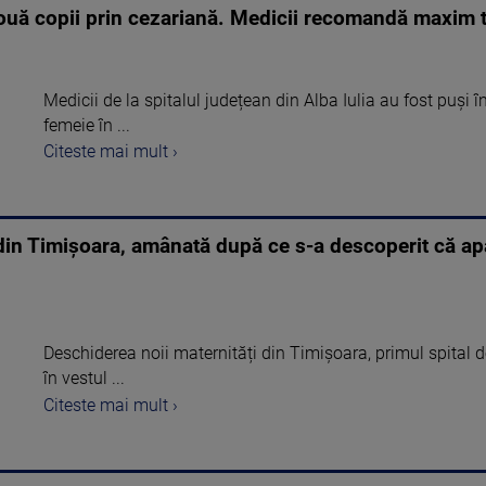
uă copii prin cezariană. Medicii recomandă maxim tre
Medicii de la spitalul județean din Alba Iulia au fost puși 
femeie în ...
Citeste mai mult ›
din Timișoara, amânată după ce s-a descoperit că apa
Deschiderea noii maternități din Timișoara, primul spital de
în vestul ...
Citeste mai mult ›