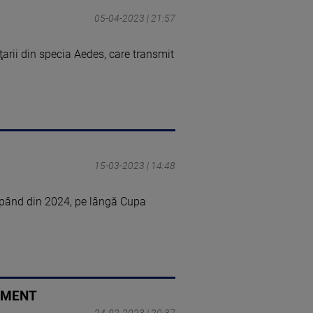
05-04-2023 | 21:57
arii din specia Aedes, care transmit
15-03-2023 | 14:48
epând din 2024, pe lângă Cupa
CUMENT
24-02-2023 | 20:37