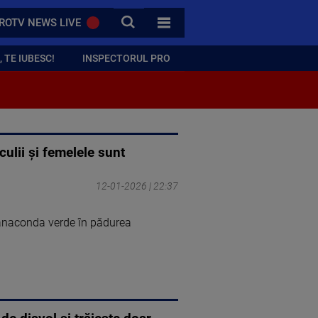
CAUTA
ROTV NEWS LIVE
TOATE CATEGORIILE
 TE IUBESC!
INSPECTORUL PRO
ulii și femelele sunt
12-01-2026 | 22:37
 anaconda verde în pădurea