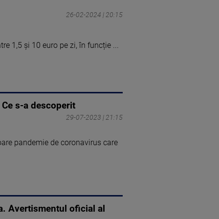
26-02-2024 | 20:15
re 1,5 și 10 euro pe zi, în funcție ...
 Ce s-a descoperit
29-07-2023 | 21:15
itoare pandemie de coronavirus care
. Avertismentul oficial al