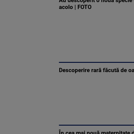
Au descoperit o nouă specie d
acolo | FOTO
Descoperire rară făcută de oa
În cea mai nouă maternitate d