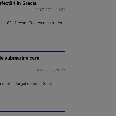
fectări în Grecia
11-07-2024 | 14:59
cată în Grecia. Creșterea cazurilor
 de submarine care
14-06-2024 | 09:22
oprit în largul coastei Cubei