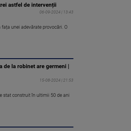
i astfel de intervenții
06-09-2024 | 13:43
în fața unei adevărate provocări. O
 de la robinet are germeni |
15-08-2024 | 21:53
 stat construit în ultimii 50 de ani