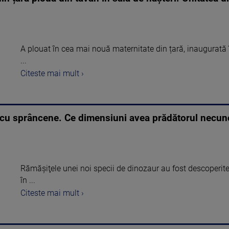
A plouat în cea mai nouă maternitate din țară, inaugurată 
...
Citeste mai mult ›
l cu sprâncene. Ce dimensiuni avea prădătorul necu
Rămăşiţele unei noi specii de dinozaur au fost descoperit
în ...
Citeste mai mult ›