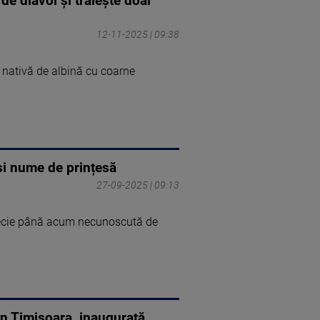
de diavol și trăiește doar
12-11-2025 | 09:38
 nativă de albină cu coarne
și nume de prințesă
27-09-2025 | 09:13
specie până acum necunoscută de
din Timișoara, inaugurată