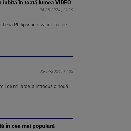
a iubită în toată lumea VIDEO
04-05-2024 | 21:19
z Lena Philipsson o va înlocui pe
05-04-2024 | 17:03
mii de miliarde, a introdus o nouă
ută în cea mai populară