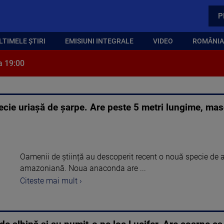
P
LTIMELE ȘTIRI
EMISIUNI INTEGRALE
VIDEO
ROMÂNIA,
a 19:00
cie uriașă de șarpe. Are peste 5 metri lungime, masc
Oamenii de știință au descoperit recent o nouă specie de
amazoniană. Noua anaconda are ...
Citeste mai mult ›