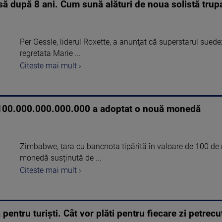
să după 8 ani. Cum sună alături de noua solistă trup
Per Gessle, liderul Roxette, a anunţat că superstarul suede
regretata Marie ...
Citeste mai mult ›
e 100.000.000.000.000 a adoptat o nouă monedă
Zimbabwe, țara cu bancnota tipărită în valoare de 100 de 
monedă susținută de ...
Citeste mai mult ›
pentru turiști. Cât vor plăti pentru fiecare zi petrec