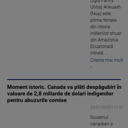
Ligia Fanny
Utitiaj Ankuash
(Nua) este
prima femeie
din istoria
indienilor shuar
din Amazonia
Ecuatorială
intrată ...
Citeste mai mult
›
Moment istoric. Canada va plăti despăgubiri în
valoare de 2,8 miliarde de dolari indigenilor
pentru abuzurile comise
23-01-2023 | 11:57
Guvernul
canadian a