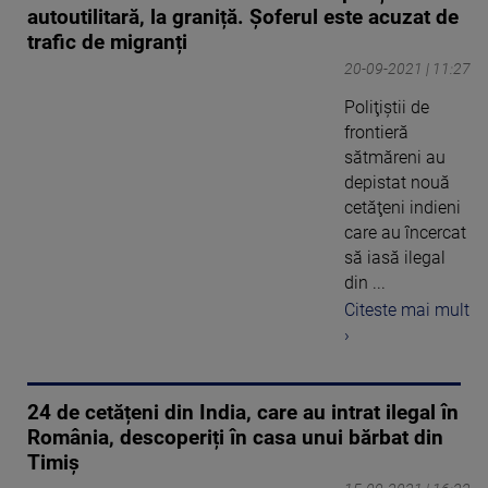
autoutilitară, la graniță. Șoferul este acuzat de
trafic de migranți
20-09-2021 | 11:27
Poliţiştii de
frontieră
sătmăreni au
depistat nouă
cetăţeni indieni
care au încercat
să iasă ilegal
din ...
Citeste mai mult
›
24 de cetățeni din India, care au intrat ilegal în
România, descoperiți în casa unui bărbat din
Timiș