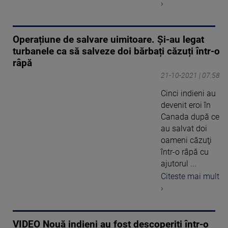
›
Operațiune de salvare uimitoare. Și-au legat
turbanele ca să salveze doi bărbați căzuți într-o
râpă
21-10-2021 | 07:58
Cinci indieni au
devenit eroi în
Canada după ce
au salvat doi
oameni căzuţi
într-o râpă cu
ajutorul ...
Citeste mai mult
›
VIDEO Nouă indieni au fost descoperiți într-o