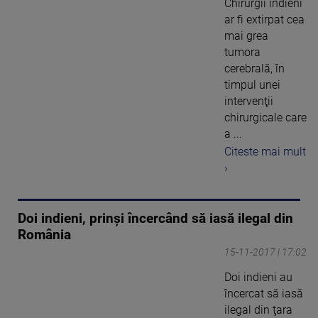
Chirurgii indieni
ar fi extirpat cea
mai grea
tumora
cerebrală, în
timpul unei
intervenţii
chirurgicale care
a ...
Citeste mai mult
›
Doi indieni, prinși încercând să iasă ilegal din
România
15-11-2017 | 17:02
Doi indieni au
încercat să iasă
ilegal din ţara