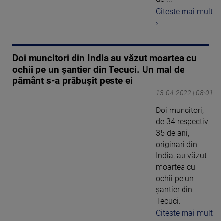
Citeste mai mult
›
Doi muncitori din India au văzut moartea cu
ochii pe un șantier din Tecuci. Un mal de
pământ s-a prăbușit peste ei
13-04-2022 | 08:01
Doi muncitori,
de 34 respectiv
35 de ani,
originari din
India, au văzut
moartea cu
ochii pe un
şantier din
Tecuci.
Citeste mai mult