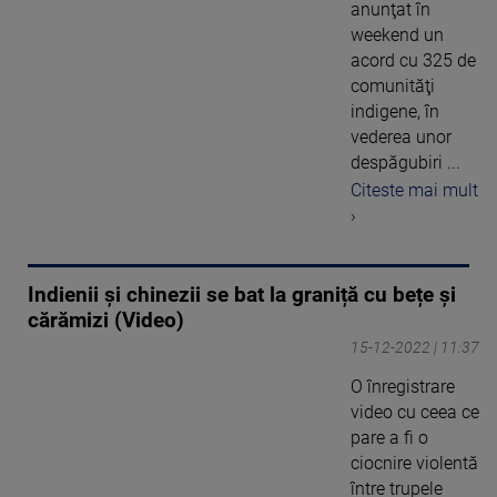
anunţat în
weekend un
acord cu 325 de
comunităţi
indigene, în
vederea unor
despăgubiri ...
Citeste mai mult
›
Indienii și chinezii se bat la graniță cu bețe și
cărămizi (Video)
15-12-2022 | 11:37
O înregistrare
video cu ceea ce
pare a fi o
ciocnire violentă
între trupele