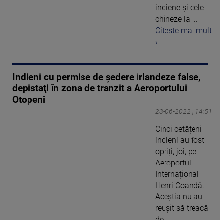
indiene și cele
chineze la ...
Citeste mai mult
›
Indieni cu permise de şedere irlandeze false,
depistaţi în zona de tranzit a Aeroportului
Otopeni
23-06-2022 | 14:51
Cinci cetățeni
indieni au fost
opriți, joi, pe
Aeroportul
Internațional
Henri Coandă.
Aceștia nu au
reușit să treacă
de ...