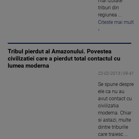
mai izolate
triburi din
regiunea ...
Citeste mai mult
›
Tribul pierdut al Amazonului. Povestea
civilizatiei care a pierdut total contactul cu
lumea moderna
22-02-2013 | 09:41
Se spune despre
ele ca nu au
avut contact cu
civilizatia
moderna. Chiar
si astazi, multe
dintre triburile
care traiesc ...