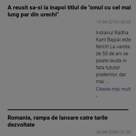
A reusit sa-si ia inapoi titlul de "omul cu cel mai
lung par din urechi"
13-08-2010 | 00:00
Indianul Radha
Kant Bajpai este
fericit! La varsta
de 55 de ani se
poate lauda in
fata tututor
prietenilor, dar
mai ...
Citeste mai mult
›
Romania, rampa de lansare catre tarile
dezvoltate
26-08-2008 | 01:00