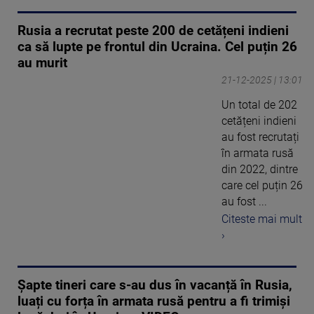
Rusia a recrutat peste 200 de cetățeni indieni
ca să lupte pe frontul din Ucraina. Cel puțin 26
au murit
21-12-2025 | 13:01
Un total de 202
cetățeni indieni
au fost recrutați
în armata rusă
din 2022, dintre
care cel puțin 26
au fost ...
Citeste mai mult
›
Șapte tineri care s-au dus în vacanță în Rusia,
luați cu forța în armata rusă pentru a fi trimiși