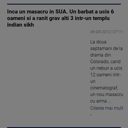
Inca un masacru in SUA. Un barbat a ucis 6
oameni si a ranit grav alti 3 intr-un templu
indian sikh
06-08-2012 | 07:11
La doua
saptamani de la
drama din
Colorado, cand
un nebun a ucis
12 oameni intr-
un
cinematograf,
un nou masacru
cu arma ...
Citeste mai mult
›