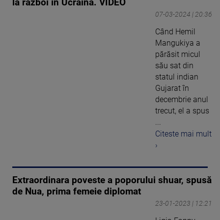
la război în Ucraina. VIDEO
07-03-2024 | 20:36
Când Hemil
Mangukiya a
părăsit micul
său sat din
statul indian
Gujarat în
decembrie anul
trecut, el a spus
...
Citeste mai mult
›
Extraordinara poveste a poporului shuar, spusă
de Nua, prima femeie diplomat
23-01-2023 | 12:21