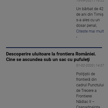
15-09-2021 | 16:22
Un bărbat de 42
de ani din Timiș
s-a ales cu un
dosar penal,
Citeste mai mult
›
Descoperire uluitoare la frontiera României.
Cine se ascundea sub un sac cu pufuleţi
01-02-2020 | 14:37
Poliţiştii de
frontieră din
cadrul Punctului
de Trecere a
Frontierei
Nădlac II –
Csanadpalota