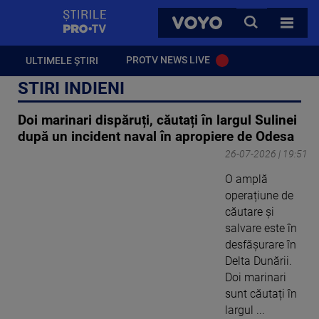
StirilePROTV
CAUTA
VOYO
TOATE 
PROTV NEWS LIVE
ULTIMELE ȘTIRI
STIRI INDIENI
Doi marinari dispăruți, căutați în largul Sulinei
după un incident naval în apropiere de Odesa
26-07-2026 | 19:51
O amplă
operațiune de
căutare și
salvare este în
desfășurare în
Delta Dunării.
Doi marinari
sunt căutați în
largul ...