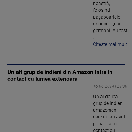
noastră,
folosind
paşapoartele
unor cetăţeni
germani. Au fost
...
Citeste mai mult
›
Un alt grup de indieni din Amazon intra in
contact cu lumea exterioara
16-08-2014 | 21:30
Un al doilea
grup de indieni
amazonieni,
care nu au avut
pana acum
contact cu