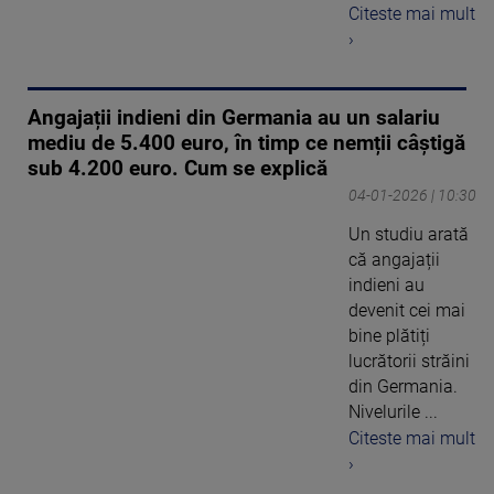
Citeste mai mult
›
Angajații indieni din Germania au un salariu
mediu de 5.400 euro, în timp ce nemții câștigă
sub 4.200 euro. Cum se explică
04-01-2026 | 10:30
Un studiu arată
că angajații
indieni au
devenit cei mai
bine plătiți
lucrătorii străini
din Germania.
Nivelurile ...
Citeste mai mult
›