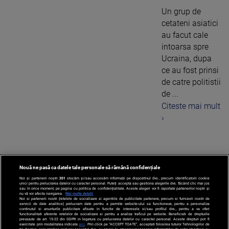
Un grup de
cetateni asiatici
au facut cale
intoarsa spre
Ucraina, dupa
ce au fost prinsi
de catre politistii
de ...
Citeste mai mult
›
Nouă ne pasă ca datele tale personale să rămână confidențiale
1
Noi și partenerii noștri
201
stocăm și/sau accesăm informații pe dispozitivul dvs., precum identificatorii cookie
unici pentru prelucrarea datelor cu caracter personal. Puteți accepta sau gestiona alegerile dvs. făcând clic mai jos
sau în orice moment, pe pagina cu politica de confidențialitate. Aceste alegeri vor fi raportate partenerilor noștri și
nu vă vor afecta navigarea.
Mai multe detalii
Noi si partenerii nostri (retelele de socializare si agentiile de publicitate partenere, precum si furnizorii nostri de
servicii de date analitice) prelucram date pentru a permite website-ului sa functioneze, pentru a personaliza
continutul si anunturile publicitare afisate in functie de interesele si/sau profilul dvs., pentru a va oferi
functionalitati aferente retelelor de socializare si pentru a analiza traficul pe website. Beneficiati de drepturile
prevazute de art. 15-22 din GDPR in legatura cu prelucrarea datelor cu caracter personal. Aceste drepturi pot fi
exercitate prin modalitatea indicata
aici
. Prin click pe “ACCEPT TOATE”, acceptati folosirea tuturor Tehnologiilor de