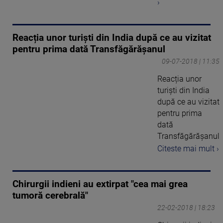
›
Reacția unor turiști din India după ce au vizitat
pentru prima dată Transfăgărășanul
09-07-2018 | 11:35
Reacția unor
turiști din India
după ce au vizitat
pentru prima
dată
Transfăgărășanul
Citeste mai mult ›
Chirurgii indieni au extirpat "cea mai grea
tumoră cerebrală"
22-02-2018 | 18:23