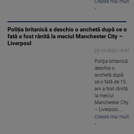
Citeste mai mult
›
Poliția britanică a deschis o anchetă după ce o
fată a fost rănită la meciul Manchester City –
Liverpool
23-12-2022 | 19:57
Poliţia britanică
deschis o
anchetă după
ce o fată de 15
ani a fost rănită
la meciul
Manchester City
– Liverpool, ...
Citeste mai mult
›