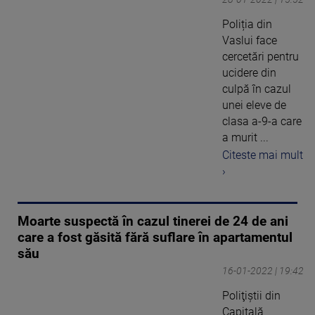
Poliția din
Vaslui face
cercetări pentru
ucidere din
culpă în cazul
unei eleve de
clasa a-9-a care
a murit ...
Citeste mai mult
›
Moarte suspectă în cazul tinerei de 24 de ani
care a fost găsită fără suflare în apartamentul
său
16-01-2022 | 19:42
Poliţiştii din
Capitală