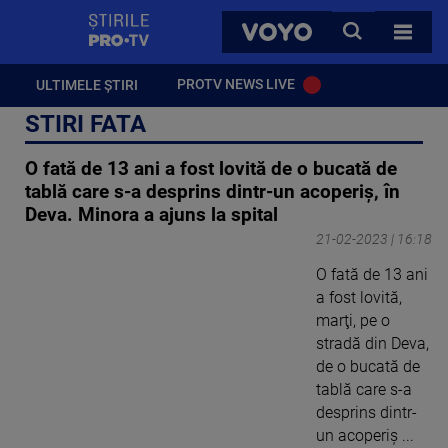
StirilePROTV
CAUTA
VOYO
TOATE 
PROTV NEWS LIVE
ULTIMELE ȘTIRI
STIRI FATA
O fată de 13 ani a fost lovită de o bucată de
tablă care s-a desprins dintr-un acoperiș, în
Deva. Minora a ajuns la spital
21-02-2023 | 16:18
O fată de 13 ani
a fost lovită,
marţi, pe o
stradă din Deva,
de o bucată de
tablă care s-a
desprins dintr-
un acoperiş ...