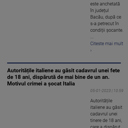
este anchetată
în județul
Bacău, după ce
s-a petrecut în
condiții șocante.
...
Citeste mai mult
›
Autoritățile italiene au găsit cadavrul unei fete
de 18 ani, dispărută de mai bine de un an.
Motivul crimei a șocat Italia
05-01-2023 | 10:59
Autoritățile
italiene au găsit
cadavrul unei
tinere de 18 ani,
care a dispărut