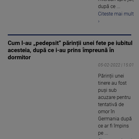
după ce ...
Citeste mai mult
›
Cum l-au „pedepsit” părinții unei fete pe iubitul
acesteia, după ce i-au prins împreună în
dormitor
05-02-2022 | 15:01
Părinții unei
tinere au fost
puși sub
acuzare pentru
tentativă de
omor în
Germania după
ce ar fi împins
pe ...