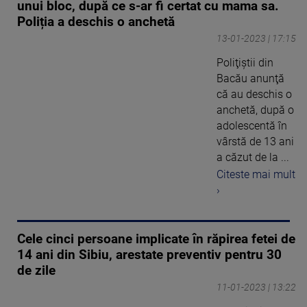
unui bloc, după ce s-ar fi certat cu mama sa.
Poliția a deschis o anchetă
13-01-2023 | 17:15
Poliţiştii din
Bacău anunţă
că au deschis o
anchetă, după o
adolescentă în
vârstă de 13 ani
a căzut de la ...
Citeste mai mult
›
Cele cinci persoane implicate în răpirea fetei de
14 ani din Sibiu, arestate preventiv pentru 30
de zile
11-01-2023 | 13:22