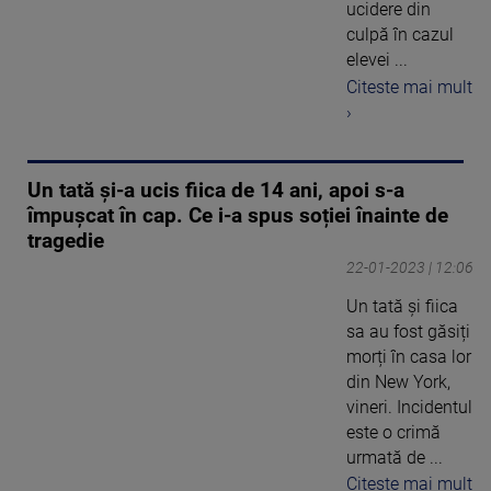
ucidere din
culpă în cazul
elevei ...
Citeste mai mult
›
Un tată și-a ucis fiica de 14 ani, apoi s-a
împușcat în cap. Ce i-a spus soției înainte de
tragedie
22-01-2023 | 12:06
Un tată și fiica
sa au fost găsiți
morți în casa lor
din New York,
vineri. Incidentul
este o crimă
urmată de ...
Citeste mai mult