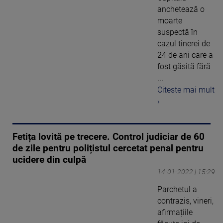
anchetează o
moarte
suspectă în
cazul tinerei de
24 de ani care a
fost găsită fără
...
Citeste mai mult
›
Fetița lovită pe trecere. Control judiciar de 60
de zile pentru polițistul cercetat penal pentru
ucidere din culpă
14-01-2022 | 15:29
Parchetul a
contrazis, vineri,
afirmațiile