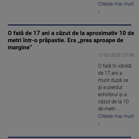
Citeste mai mult
›
O fată de 17 ani a căzut de la aproximativ 10 de
metri într-o prăpastie. Era „prea aproape de
margine”
12-02-2023 | 21:08
O fată în vârstă
de 17 ani a
murit după ce
și-a pierdut
echilibrul și a
căzut de la 10
de metri ...
Citeste mai mult
›