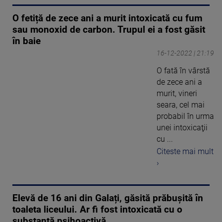
O fetiță de zece ani a murit intoxicată cu fum
sau monoxid de carbon. Trupul ei a fost găsit
în baie
16-12-2022 | 21:19
O fată în vârstă
de zece ani a
murit, vineri
seara, cel mai
probabil în urma
unei intoxicaţii
cu ...
Citeste mai mult
›
Elevă de 16 ani din Galați, găsită prăbușită în
toaleta liceului. Ar fi fost intoxicată cu o
substanță psihoactivă