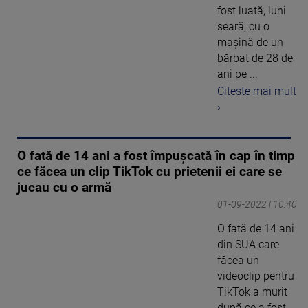
fost luată, luni
seară, cu o
maşină de un
bărbat de 28 de
ani pe ...
Citeste mai mult
›
O fată de 14 ani a fost împușcată în cap în timp
ce făcea un clip TikTok cu prietenii ei care se
jucau cu o armă
01-09-2022 | 10:40
O fată de 14 ani
din SUA care
făcea un
videoclip pentru
TikTok a murit
după ce a fost