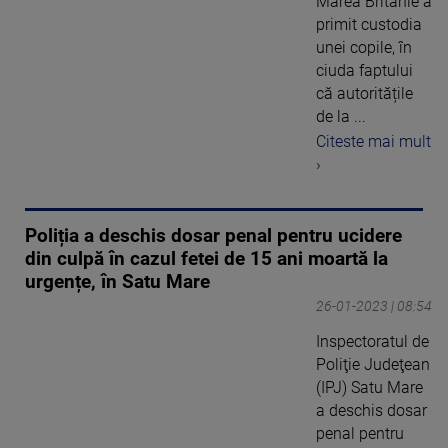
Marea Britanie a
primit custodia
unei copile, în
ciuda faptului
că autoritățile
de la ...
Citeste mai mult
›
Poliția a deschis dosar penal pentru ucidere
din culpă în cazul fetei de 15 ani moartă la
urgențe, în Satu Mare
26-01-2023 | 08:54
Inspectoratul de
Poliţie Judeţean
(IPJ) Satu Mare
a deschis dosar
penal pentru