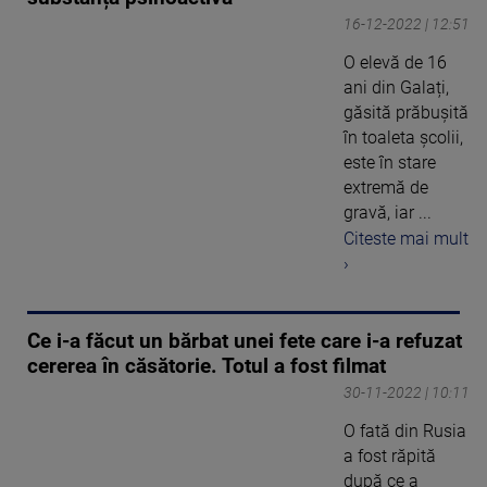
16-12-2022 | 12:51
O elevă de 16
ani din Galați,
găsită prăbușită
în toaleta şcolii,
este în stare
extremă de
gravă, iar ...
Citeste mai mult
›
Ce i-a făcut un bărbat unei fete care i-a refuzat
cererea în căsătorie. Totul a fost filmat
30-11-2022 | 10:11
O fată din Rusia
a fost răpită
după ce a