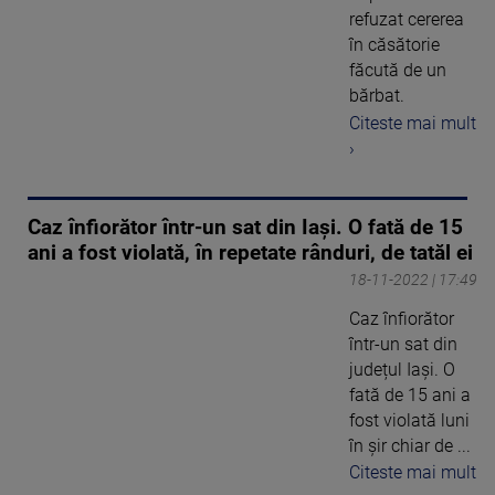
refuzat cererea
în căsătorie
făcută de un
bărbat.
Citeste mai mult
›
Caz înfiorător într-un sat din Iași. O fată de 15
ani a fost violată, în repetate rânduri, de tatăl ei
18-11-2022 | 17:49
Caz înfiorător
într-un sat din
județul Iași. O
fată de 15 ani a
fost violată luni
în șir chiar de ...
Citeste mai mult