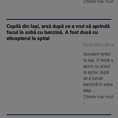
Citeste mai mult
›
Copilă din Iași, arsă după ce a vrut să aprindă
focul în sobă cu benzină. A fost dusă cu
elicopterul la spital
02-02-2022 | 08:14
Accident teribil
la Iași. O fetiță a
ajuns cu arsuri
la spital, după
ce a turnat
benzină în soba
deja ...
Citeste mai mult
›