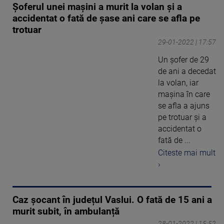
Şoferul unei maşini a murit la volan şi a
accidentat o fată de şase ani care se afla pe
trotuar
29-01-2022 | 17:57
Un şofer de 29
de ani a decedat
la volan, iar
maşina în care
se afla a ajuns
pe trotuar şi a
accidentat o
fată de ...
Citeste mai mult
›
Caz șocant în județul Vaslui. O fată de 15 ani a
murit subit, în ambulanță
28-01-2022 | 15:52