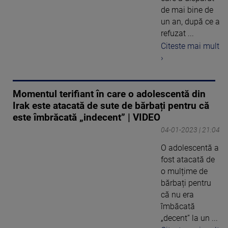
de mai bine de
un an, după ce a
refuzat ...
Citeste mai mult
›
Momentul terifiant în care o adolescentă din
Irak este atacată de sute de bărbați pentru că
este îmbrăcată „indecent” | VIDEO
04-01-2023 | 21:04
O adolescentă a
fost atacată de
o mulțime de
bărbați pentru
că nu era
îmbăcată
„decent” la un ...