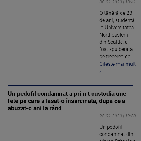
30-01-2023 | 13:41
O tânără de 23
de ani, studentă
la Universitatea
Northeastern
din Seattle, a
fost spulberată
pe trecerea de ...
Citeste mai mult
›
Un pedofil condamnat a primit custodia unei
fete pe care a lăsat-o însărcinată, după ce a
abuzat-o ani la rând
28-01-2023 | 19:50
Un pedofil
condamnat din