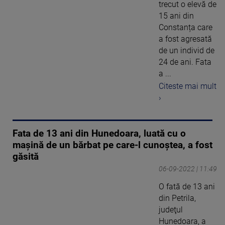
trecut o elevă de
15 ani din
Constanța care
a fost agresată
de un individ de
24 de ani. Fata
a ...
Citeste mai mult
›
Fata de 13 ani din Hunedoara, luată cu o
maşină de un bărbat pe care-l cunoştea, a fost
găsită
06-09-2022 | 11:49
O fată de 13 ani
din Petrila,
judeţul
Hunedoara, a