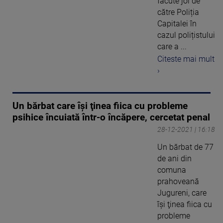
făcute joi de
către Poliția
Capitalei în
cazul polițistului
care a ...
Citeste mai mult
›
Un bărbat care îşi ţinea fiica cu probleme
psihice încuiată într-o încăpere, cercetat penal
28-12-2021 | 16:18
Un bărbat de 77
de ani din
comuna
prahoveană
Jugureni, care
îşi ţinea fiica cu
probleme