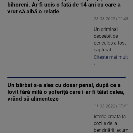
bihoreni. Ar fi ucis o fată de 14 ani cu care a
vrut să aibă o relație
23-03-2022 | 12:48
Un criminal
deosebit de
periculos a fost
capturat.
Citeste mai mult
›
Un bărbat s-a ales cu dosar penal, după ce a
lovit fără milă o șoferiță care i-ar fi tăiat calea,
vrând să alimenteze
11-03-2022 | 17:41
Isteria creată la
cozile de la
benzinării, acum