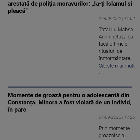
arestată de poliția moravurilor: „Ia-ți Islamul și
pleacă”
22-09-2022 | 11:02
Tatăl lui Mahsa
Amini refuză să
facă ultimele
ritualuri de
înmormântare.
Citeste mai mult
›
Momente de groază pentru o adolescentă din
Constanța. Minora a fost violată de un individ,
în parc
07-09-2022 | 17:26
Prin momente
groaznice a