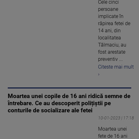
Cele cinci
persoane
implicate în
răpirea fetei de
14 ani, din
localitatea
Tălmaciu, au
fost arestate
preventiv ...
Citeste mai mult
›
Moartea unei copile de 16 ani ridică semne de
întrebare. Ce au descoperit polițiștii pe
conturile de socializare ale fetei
10-01-2023 | 17:18
Moartea unei
fete de 16 ani