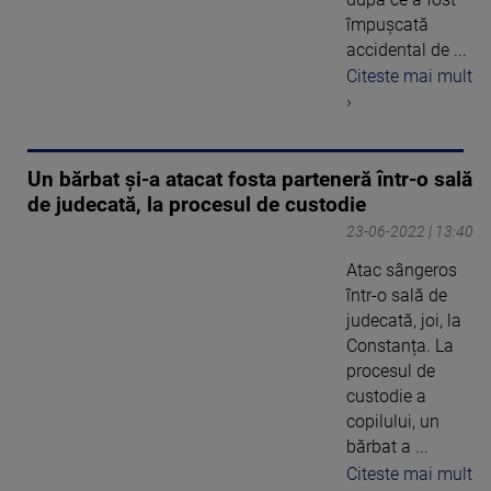
împușcată
accidental de ...
Citeste mai mult
›
Un bărbat și-a atacat fosta parteneră într-o sală
de judecată, la procesul de custodie
23-06-2022 | 13:40
Atac sângeros
într-o sală de
judecată, joi, la
Constanța. La
procesul de
custodie a
copilului, un
bărbat a ...
Citeste mai mult