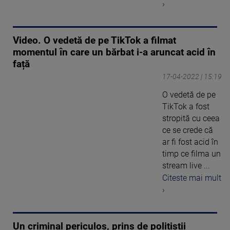
›
Video. O vedetă de pe TikTok a filmat
momentul în care un bărbat i-a aruncat acid în
față
17-04-2022 | 15:19
O vedetă de pe
TikTok a fost
stropită cu ceea
ce se crede că
ar fi fost acid în
timp ce filma un
stream live ...
Citeste mai mult
›
Un criminal periculos, prins de polițiștii