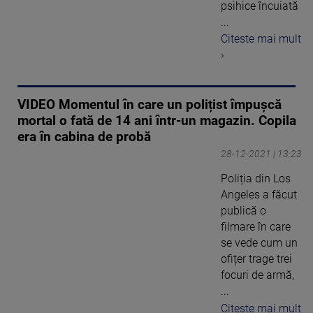
psihice încuiată
...
Citeste mai mult
›
VIDEO Momentul în care un polițist împușcă
mortal o fată de 14 ani într-un magazin. Copila
era în cabina de probă
28-12-2021 | 13:23
Poliția din Los
Angeles a făcut
publică o
filmare în care
se vede cum un
ofițer trage trei
focuri de armă,
...
Citeste mai mult