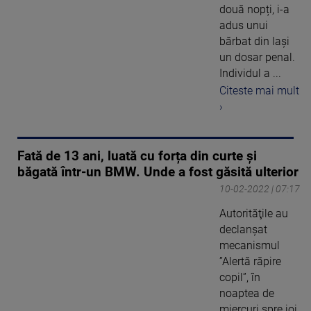
două nopți, i-a
adus unui
bărbat din Iași
un dosar penal.
Individul a ...
Citeste mai mult
›
Fată de 13 ani, luată cu forța din curte și
băgată într-un BMW. Unde a fost găsită ulterior
10-02-2022 | 07:17
Autorităţile au
declanşat
mecanismul
”Alertă răpire
copil”, în
noaptea de
miercuri spre joi,