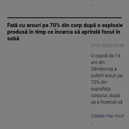
›
Fată cu arsuri pe 70% din corp după o explozie
produsă în timp ce încerca să aprindă focul în
sobă
21-01-2023 | 07:59
O copilă de 14
ani din
Dâmbovița a
suferit arsuri pe
70% din
suprafața
corpului, după
ce a încercat să
...
Citeste mai mult
›