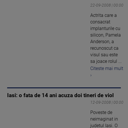
22-09-2008 | 00:00
Actrita care a
consacrat
implanturile cu
silicon, Pamela
Anderson, a
recunoscut ca
visul sau este
sa joace rolul ...
Citeste mai mult
›
Iasi: o fata de 14 ani acuza doi tineri de viol
12-09-2008 | 00:00
Poveste de
neimaginat in
judetul Iasi. O