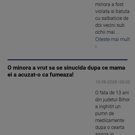
minora a fost
violata si batuta
cu salbaticie de
doi vecini sub
ochii mai ...
Citeste mai mult
›
O minora a vrut sa se sinucida dupa ce mama
ei a acuzat-o ca fumeaza!
10-09-2008 | 00:00
O fata de 13 ani
din judetul Bihor
a inghitit un
pumn de
medicamente
dupa o cearta
apriga in