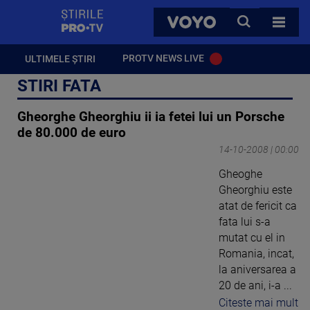
StirilePROTV
CAUTA
VOYO
TOATE 
PROTV NEWS LIVE
ULTIMELE ȘTIRI
STIRI FATA
Gheorghe Gheorghiu ii ia fetei lui un Porsche
de 80.000 de euro
14-10-2008 | 00:00
Gheoghe
Gheorghiu este
atat de fericit ca
fata lui s-a
mutat cu el in
Romania, incat,
la aniversarea a
20 de ani, i-a ...
Citeste mai mult