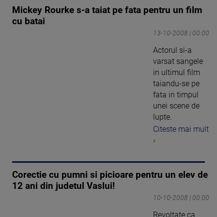
Mickey Rourke s-a taiat pe fata pentru un film
cu batai
13-10-2008 | 00:00
Actorul si-a
varsat sangele
in ultimul film
taiandu-se pe
fata in timpul
unei scene de
lupte.
Citeste mai mult
›
Corectie cu pumni si picioare pentru un elev de
12 ani din judetul Vaslui!
10-10-2008 | 00:00
Revoltate ca