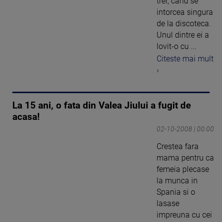
trei, cand se
intorcea singura
de la discoteca.
Unul dintre ei a
lovit-o cu ...
Citeste mai mult
›
La 15 ani, o fata din Valea Jiului a fugit de
acasa!
02-10-2008 | 00:00
Crestea fara
mama pentru ca
femeia plecase
la munca in
Spania si o
lasase
impreuna cu cei