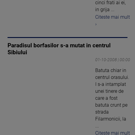
cinci frati ai ei,
in grija ...
Citeste mai mult
›
Paradisul borfasilor s-a mutat in centrul
Sibiului
01-10-2008 | 00:00
Batuta chiar in
centrul orasului.
I s-a intamplat
unei tinere de
care a fost
batuta crunt pe
strada
Filarmonicii, la
...
Citeste mai mult