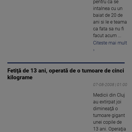
pentru ca se
intalnea cu un
baiat de 20 de
ani si le e teama
ca fata sa nu fi
facut acum ...
Citeste mai mult
›
Fetiţă de 13 ani, operată de o tumoare de cinci
kilograme
07-08-2008 | 01:00
Medicii din Cluj
au extirpat joi
dimineaţă o
tumoare gigant
unei copile de
13 ani. Operaţia