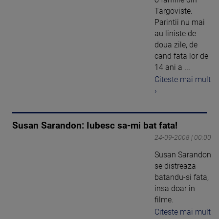
Targoviste.
Parintii nu mai
au liniste de
doua zile, de
cand fata lor de
14 ani a ...
Citeste mai mult
›
Susan Sarandon: Iubesc sa-mi bat fata!
24-09-2008 | 00:00
Susan Sarandon
se distreaza
batandu-si fata,
insa doar in
filme.
Citeste mai mult