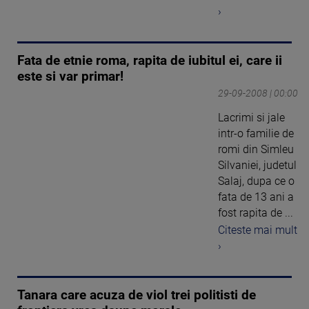
›
Fata de etnie roma, rapita de iubitul ei, care ii
este si var primar!
29-09-2008 | 00:00
Lacrimi si jale
intr-o familie de
romi din Simleu
Silvaniei, judetul
Salaj, dupa ce o
fata de 13 ani a
fost rapita de ...
Citeste mai mult
›
Tanara care acuza de viol trei politisti de