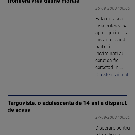
frontiera vrea daune morale
25-09-2008 | 00:00
Fata nu a avut
insa puterea sa
apara joi in fata
instantei cand
barbatii
incriminati au
cerut sa fie
cercetati in ...
Citeste mai mult
›
Targoviste: o adolescenta de 14 ani a disparut
de acasa
24-09-2008 | 00:00
Disperare pentru
o familie din