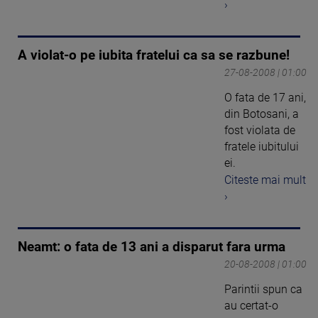
›
A violat-o pe iubita fratelui ca sa se razbune!
27-08-2008 | 01:00
O fata de 17 ani,
din Botosani, a
fost violata de
fratele iubitului
ei.
Citeste mai mult
›
Neamt: o fata de 13 ani a disparut fara urma
20-08-2008 | 01:00
Parintii spun ca
au certat-o