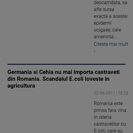
deocamdata, sa
afle sursa
exacta a acestei
epidemii
ucigase, care
ameninta ...
Citeste mai mult
›
Germania si Cehia nu mai importa castraveti
din Romania. Scandalul E.coli loveste in
agricultura
02-06-2011 | 18:28
Romania este
prinsa fara vina
in isteria
castravetilor cu
E.coli, care au