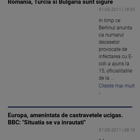
Romania, Turcia si Bulgaria sunt sigure
31-05-2011 | 18:05
In timp ce
Berlinul anunta
ca numarul
deceselor
provocate de
infectarea cu E-
coli a ajuns la
15, oficialitatile
de la ...
Citeste mai mult
›
Europa, amenintata de castravetele ucigas.
BBC: "Situatia se va inrautati"
31-05-2011 | 08:19