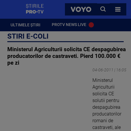
StirilePROTV
CAUTA
VOYO
TOATE 
PROTV NEWS LIVE
ULTIMELE ȘTIRI
STIRI E-COLI
Ministerul Agriculturii solicita CE despagubirea
producatorilor de castraveti. Pierd 100.000 €
pe zi
04-06-2011 | 16:05
Ministerul
Agriculturii
solicita CE
solutii pentru
despagubirea
producatorilor
romani de
castraveti, ale