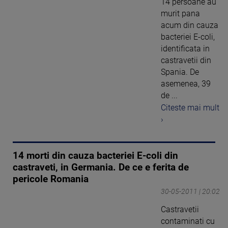
14 persoane au
murit pana
acum din cauza
bacteriei E-coli,
identificata in
castravetii din
Spania. De
asemenea, 39
de ...
Citeste mai mult
›
14 morti din cauza bacteriei E-coli din
castraveti, in Germania. De ce e ferita de
pericole Romania
30-05-2011 | 20:02
Castravetii
contaminati cu