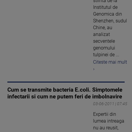
stiinta de la
Institutul de
Genomica din
Shenzhen, sudul
Chine, au
analizat
secventele
genomului
tulpinei de ...
Citeste mai mult
›
Cum se transmite bacteria E.coli. Simptomele
infectarii si cum ne putem feri de imbolnavire
03-06-2011 | 07:45
Expertii din
lumea intreaga
nu au reusit,