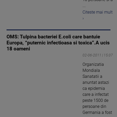
...
Citeste mai mult
›
OMS: Tulpina bacteriei E.coli care bantuie
Europa, “puternic infectioasa si toxica”.A ucis
18 oameni
02-06-2011 | 15:07
Organizatia
Mondiala
Sanatatii a
anuntat astazi
ca epidemia
care a infectat
peste 1500 de
persoane din
Germania a fost