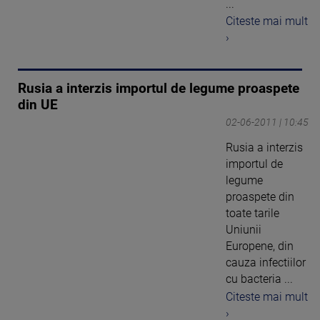
...
Citeste mai mult
›
Rusia a interzis importul de legume proaspete
din UE
02-06-2011 | 10:45
Rusia a interzis
importul de
legume
proaspete din
toate tarile
Uniunii
Europene, din
cauza infectiilor
cu bacteria ...
Citeste mai mult
›