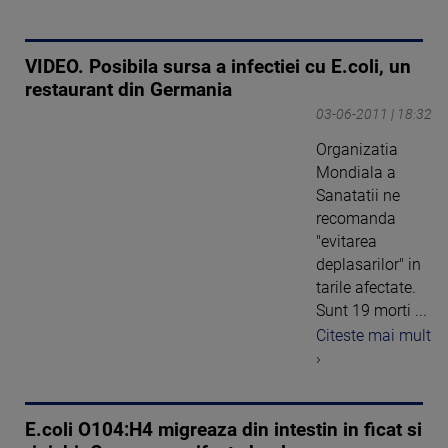
VIDEO. Posibila sursa a infectiei cu E.coli, un
restaurant din Germania
03-06-2011 | 18:32
Organizatia
Mondiala a
Sanatatii ne
recomanda
"evitarea
deplasarilor" in
tarile afectate.
Sunt 19 morti ...
Citeste mai mult
›
E.coli O104:H4 migreaza din intestin in ficat si