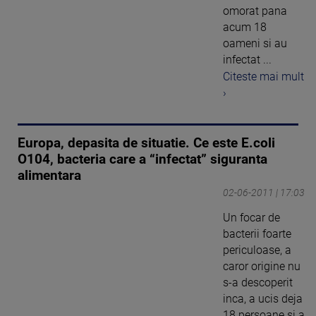
omorat pana
acum 18
oameni si au
infectat ...
Citeste mai mult
›
Europa, depasita de situatie. Ce este E.coli
O104, bacteria care a “infectat” siguranta
alimentara
02-06-2011 | 17:03
Un focar de
bacterii foarte
periculoase, a
caror origine nu
s-a descoperit
inca, a ucis deja
18 persoane si a