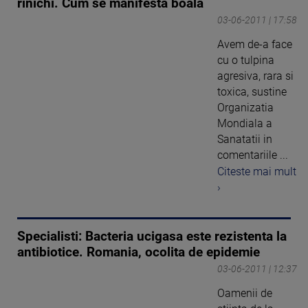
rinichi. Cum se manifesta boala
03-06-2011 | 17:58
Avem de-a face
cu o tulpina
agresiva, rara si
toxica, sustine
Organizatia
Mondiala a
Sanatatii in
comentariile ...
Citeste mai mult
›
Specialisti: Bacteria ucigasa este rezistenta la
antibiotice. Romania, ocolita de epidemie
03-06-2011 | 12:37
Oamenii de