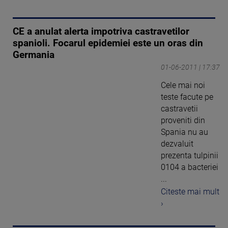
CE a anulat alerta impotriva castravetilor
spanioli. Focarul epidemiei este un oras din
Germania
01-06-2011 | 17:37
Cele mai noi
teste facute pe
castravetii
proveniti din
Spania nu au
dezvaluit
prezenta tulpinii
0104 a bacteriei
...
Citeste mai mult
›