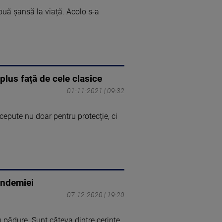
ouă șansă la viață. Acolo s-a
 plus față de cele clasice
01-11-2021 | 09:32
ncepute nu doar pentru protecție, ci
andemiei
07-12-2020 | 19:20
u pădure. Sunt câteva dintre cerinţe