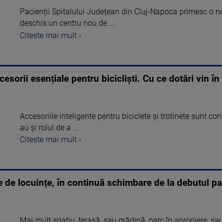
Pacienții Spitalului Județean din Cluj-Napoca primesc o n
deschis un centru nou de ...
Citeste mai mult ›
ccesorii esențiale pentru bicicliști. Cu ce dotări vin în
Accesoriile inteligente pentru biciclete și trotinete sunt co
au și rolul de a ...
Citeste mai mult ›
e de locuințe, în continuă schimbare de la debutul p
Mai mult spaţiu, terasă, sau grădină, parc în apropiere, sa