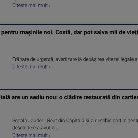
Citeste mai mult ›
i pentru mașinile noi. Costă, dar pot salva mii de vieţi
Frânare de urgență, avertizare la depășirea vitezei legale
Citeste mai mult ›
ală are un sediu nou: o clădire restaurată din cartie
Scoala Lauder - Reut din Capitală şi-a deschis porţile pent
deschidere a avut o ...
Citeste mai mult ›