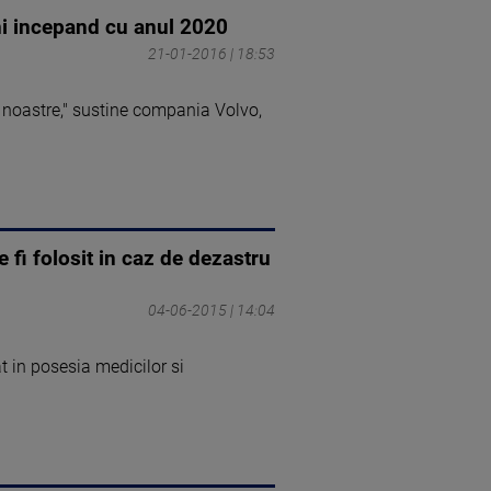
ni incepand cu anul 2020
21-01-2016 | 18:53
e noastre," sustine compania Volvo,
fi folosit in caz de dezastru
04-06-2015 | 14:04
t in posesia medicilor si