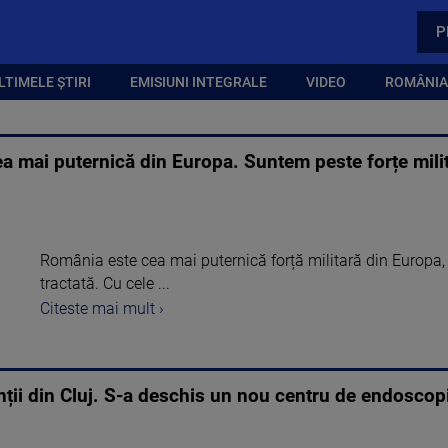
P
LTIMELE ȘTIRI
EMISIUNI INTEGRALE
VIDEO
ROMÂNIA,
a mai puternică din Europa. Suntem peste forțe mili
România este cea mai puternică forță militară din Europa, d
tractată. Cu cele ...
Citeste mai mult ›
nții din Cluj. S-a deschis un nou centru de endoscop