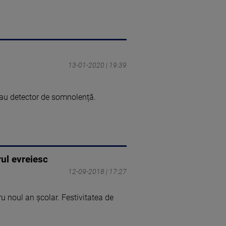
13-01-2020 | 19:39
 sau detector de somnolență.
rul evreiesc
12-09-2018 | 17:27
ru noul an şcolar. Festivitatea de