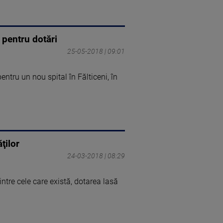
i pentru dotări
25-05-2018 | 09:01
entru un nou spital în Fălticeni, în
ţilor
24-03-2018 | 08:29
dintre cele care există, dotarea lasă