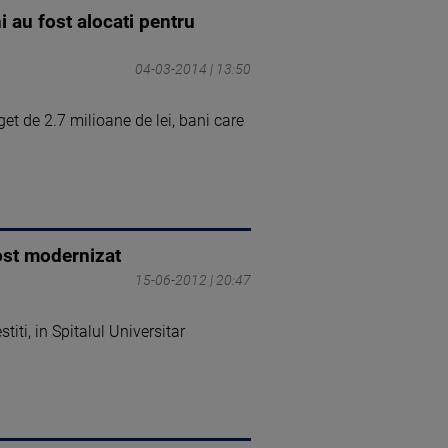
i au fost alocati pentru
04-03-2014 | 13:50
et de 2.7 milioane de lei, bani care
fost modernizat
15-06-2012 | 20:47
iti, in Spitalul Universitar