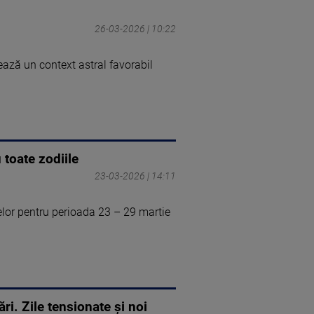
26-03-2026 | 10:22
ază un context astral favorabil
 toate zodiile
23-03-2026 | 14:11
relor pentru perioada 23 – 29 martie
i. Zile tensionate și noi