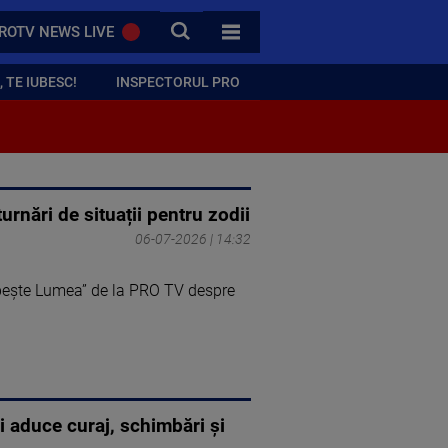
CAUTA
ROTV NEWS LIVE
TOATE CATEGORIILE
 TE IUBESC!
INSPECTORUL PRO
rnări de situații pentru zodii
06-07-2026 | 14:32
rbește Lumea” de la PRO TV despre
 aduce curaj, schimbări și