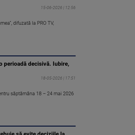
15-06-2026 | 12:56
umea”, difuzată la PRO TV,
 perioadă decisivă. Iubire,
18-05-2026 | 17:51
 pentru săptămâna 18 – 24 mai 2026
buie să evite deciziile la