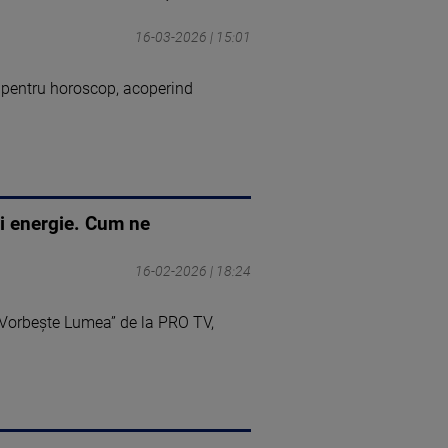
16-03-2026 | 15:01
 pentru horoscop, acoperind
și energie. Cum ne
16-02-2026 | 18:24
„Vorbește Lumea” de la PRO TV,