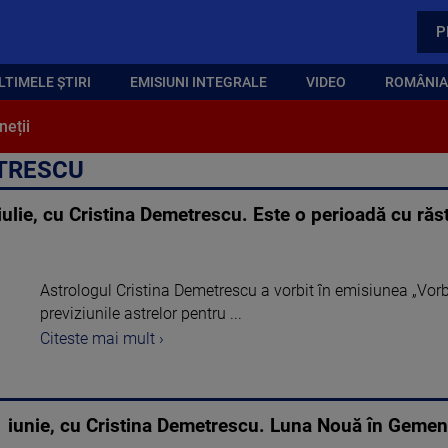
P
LTIMELE ȘTIRI
EMISIUNI INTEGRALE
VIDEO
ROMÂNIA,
neții
ETRESCU
ie, cu Cristina Demetrescu. Este o perioadă cu răstu
Astrologul Cristina Demetrescu a vorbit în emisiunea „Vo
previziunile astrelor pentru ...
Citeste mai mult ›
iunie, cu Cristina Demetrescu. Luna Nouă în Gemeni