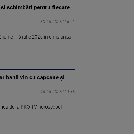
și schimbări pentru fiecare
30-06-2025 | 16:21
 iunie – 6 iulie 2025 în emisiunea
r banii vin cu capcane și
16-06-2025 | 14:35
Lumea de la PRO TV horoscopul