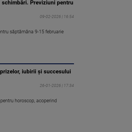
 schimbări. Previziuni pentru
09-02-2026 | 16:54
pentru săptămâna 9-15 februarie
zelor, iubirii și succesului
26-01-2026 | 17:34
 pentru horoscop, acoperind