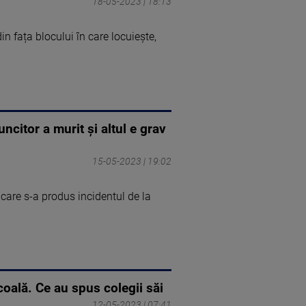
18-05-2023 | 18:13
in fața blocului în care locuiește,
citor a murit și altul e grav
15-05-2023 | 19:02
care s-a produs incidentul de la
coală. Ce au spus colegii săi
12-05-2023 | 07:41