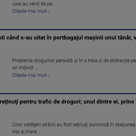
care au venit de pe ...
Citeste mai mult ›
ti când s-au uitat în portbagajul mașinii unui tânăr, 
Problema drogurilor persistă și în a treia zi de distracție pe
un individ ...
Citeste mai mult ›
reţinuţi pentru trafic de droguri; unul dintre ei, prins 
Cinci cetăţeni străini au fost reţinuţi duminică în staţiune
risc şi mare ...