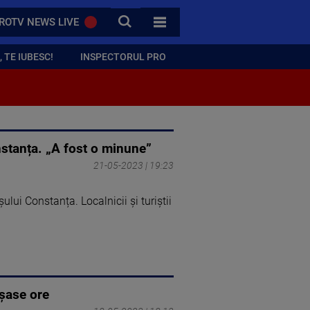
CAUTA
ROTV NEWS LIVE
TOATE CATEGORIILE
 TE IUBESC!
INSPECTORUL PRO
Constanța. „A fost o minune”
21-05-2023 | 19:23
ului Constanța. Localnicii și turiștii
 șase ore