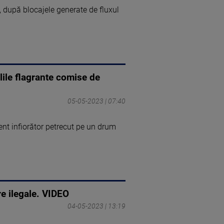
 după blocajele generate de fluxul
lile flagrante comise de
05-05-2023 | 07:40
dent infiorător petrecut pe un drum
e ilegale. VIDEO
04-05-2023 | 13:19