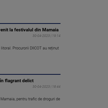
venit la festivalul din Mamaia
30-04-2023 | 19:14
 litoral. Procurorii DIICOT au reținut
în flagrant delict
30-04-2023 | 18:44
a Mamaia, pentru trafic de droguri de