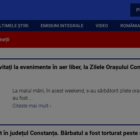
P
LTIMELE ȘTIRI
EMISIUNI INTEGRALE
VIDEO
ROMÂNIA,
neții
invitați la evenimente în aer liber, la Zilele Orașului 
La malul mării, în acest weekend, s-au sărbătorit zilele oraș
au fost ...
Citeste mai mult ›
t în județul Constanța. Bărbatul a fost torturat peste