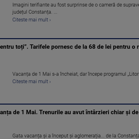
Imagini terifiante au fost surprinse de o cameră de suprav
județul Constanța. ...
Citeste mai mult ›
entru toți”. Tarifele pornesc de la 68 de lei pentru o
Vacanța de 1 Mai s-a încheiat, dar începe programul „Litoralu
Citeste mai mult ›
nța de 1 Mai. Trenurile au avut întârzieri chiar și de
Gata vacanța și a început și aglomerația... de la Constanța