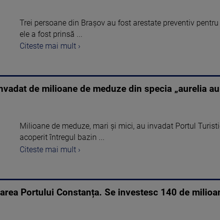
Trei persoane din Brașov au fost arestate preventiv pentru 
ele a fost prinsă ...
Citeste mai mult ›
nvadat de milioane de meduze din specia „aurelia auri
Milioane de meduze, mari și mici, au invadat Portul Turist
acoperit întregul bazin ...
Citeste mai mult ›
area Portului Constanța. Se investesc 140 de milioa