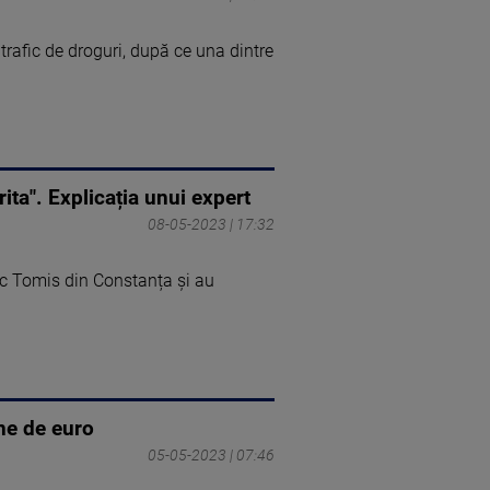
trafic de droguri, după ce una dintre
ta". Explicația unui expert
08-05-2023 | 17:32
ic Tomis din Constanța și au
ne de euro
05-05-2023 | 07:46