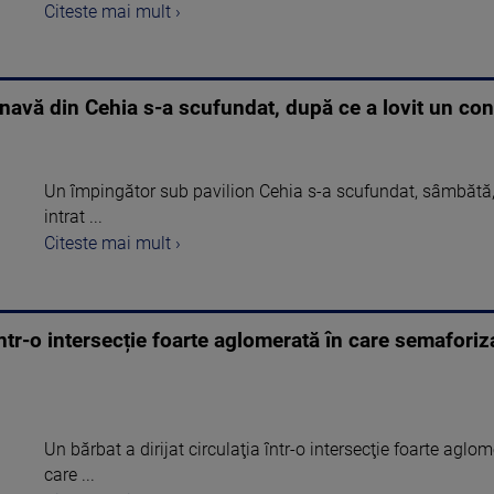
Citeste mai mult ›
 navă din Cehia s-a scufundat, după ce a lovit un co
Un împingător sub pavilion Cehia s-a scufundat, sâmbătă,
intrat ...
Citeste mai mult ›
 într-o intersecție foarte aglomerată în care semaforiz
Un bărbat a dirijat circulaţia într-o intersecţie foarte agl
care ...