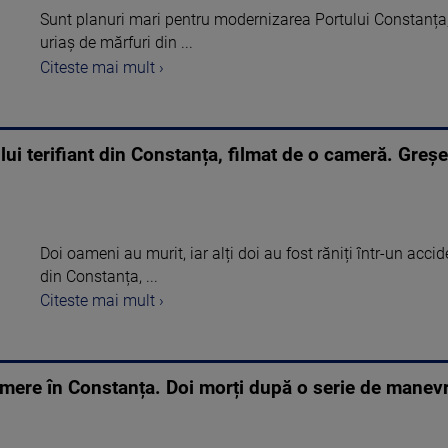
Sunt planuri mari pentru modernizarea Portului Constanța,
uriaș de mărfuri din ...
Citeste mai mult ›
lui terifiant din Constanța, filmat de o cameră. Greșe
Doi oameni au murit, iar alți doi au fost răniți într-un acci
din Constanța, ...
Citeste mai mult ›
amere în Constanța. Doi morți după o serie de manevr