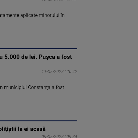
ratamente aplicate minorului în
u 5.000 de lei. Pușca a fost
11-05-2023 | 20:42
din municipiul Constanţa a fost
țiștii la ei acasă
09-05-2023 | 09:34