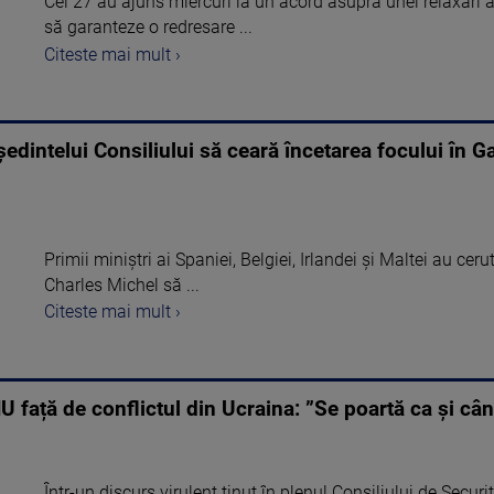
Cei 27 au ajuns miercuri la un acord asupra unei relaxări a
să garanteze o redresare ...
Citeste mai mult ›
ședintelui Consiliului să ceară încetarea focului în G
Primii miniștri ai Spaniei, Belgiei, Irlandei și Maltei au ce
Charles Michel să ...
Citeste mai mult ›
U față de conflictul din Ucraina: ”Se poartă ca și cân
Într-un discurs virulent ţinut în plenul Consiliului de Secu