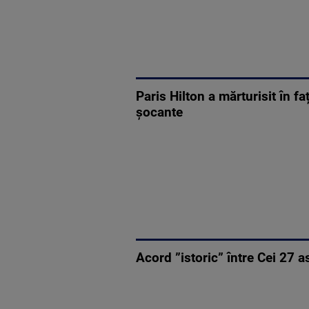
Paris Hilton a mărturisit în f
șocante
Acord ”istoric” între Cei 27 a