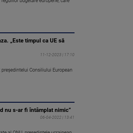
 regulilor bugetare europene, care
aza. „Este timpul ca UE să
11-12-2023 | 17:10
rut președintelui Consiliului European
d nu s-ar fi întâmplat nimic”
06-04-2022 | 13:41
ritate al ONU, preşedintele ucrainean