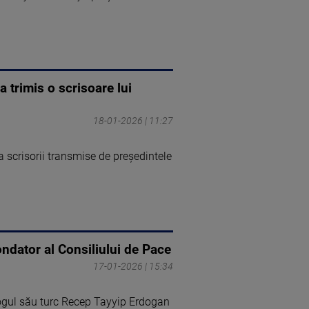
 trimis o scrisoare lui
18-01-2026 | 11:27
a scrisorii transmise de preşedintele
ondator al Consiliului de Pace
17-01-2026 | 15:34
ogul său turc Recep Tayyip Erdogan