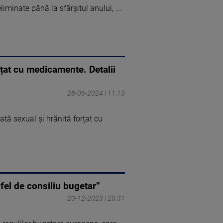
liminate până la sfârșitul anului, ...
orțat cu medicamente. Detalii
28-06-2024 | 11:13
ată sexual și hrănită forțat cu
 fel de consiliu bugetar”
20-12-2023 | 20:31