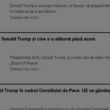
Donald Trump a anunţat miercuri, la Davos, că preşedintele
invitaţia sa de a se alătura ...
Citeste mai mult ›
lui Donald Trump şi cine s-a alăturat până acum
Președintele SUA, Donald Trump, a invitat zeci de lideri mon
„Board of Peace” ...
Citeste mai mult ›
ld Trump în cadrul Consiliului de Pace. UE se gândeșt
Comisia Europeană a anunţat luni că Uniunea Europeană a 