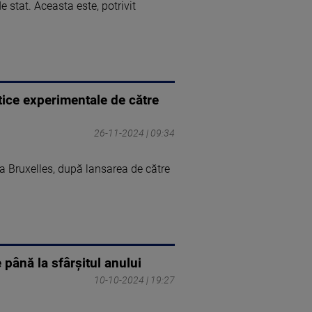
 stat. Aceasta este, potrivit
tice experimentale de către
26-11-2024 | 09:34
a Bruxelles, după lansarea de către
 până la sfârșitul anului
10-10-2024 | 19:27