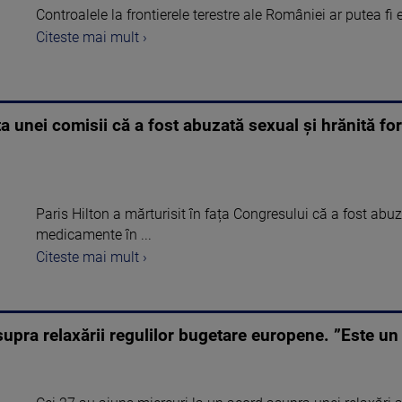
Controalele la frontierele terestre ale României ar putea fi e
Citeste mai mult ›
ața unei comisii că a fost abuzată sexual și hrănită f
Paris Hilton a mărturisit în fața Congresului că a fost abuz
medicamente în ...
Citeste mai mult ›
supra relaxării regulilor bugetare europene. ”Este un