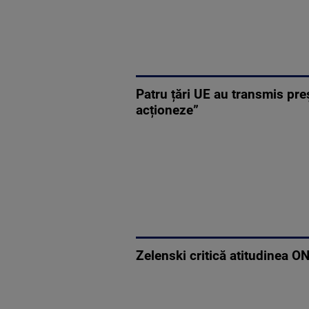
Patru țări UE au transmis pre
acționeze”
Zelenski critică atitudinea ON