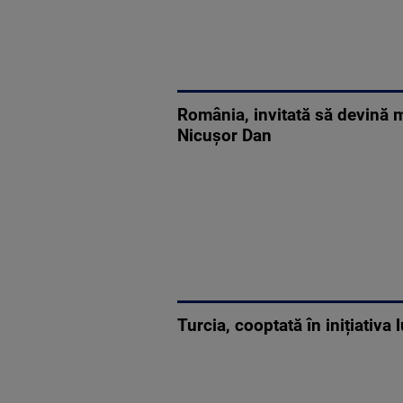
România, invitată să devină m
Nicuşor Dan
Turcia, cooptată în inițiativ