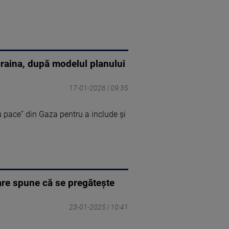
craina, după modelul planului
17-01-2026 | 09:35
u pace” din Gaza pentru a include şi
are spune că se pregătește
23-01-2025 | 10:41