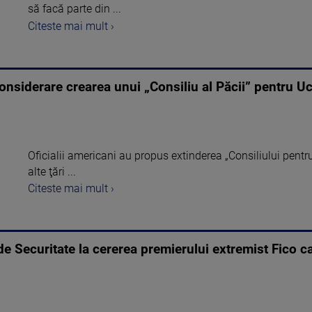
să facă parte din ...
Citeste mai mult ›
onsiderare crearea unui „Consiliu al Păcii” pentru U
Oficialii americani au propus extinderea „Consiliului pentr
alte ţări ...
Citeste mai mult ›
e Securitate la cererea premierului extremist Fico c