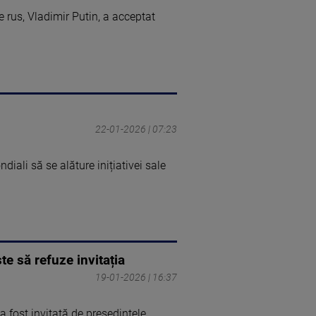
 rus, Vladimir Putin, a acceptat
22-01-2026 | 07:23
diali să se alăture inițiativei sale
e să refuze invitația
19-01-2026 | 16:37
fost invitată de preşedintele