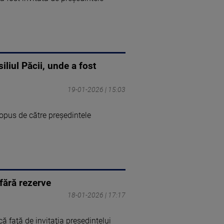
liul Păcii, unde a fost
19-01-2026 | 15:03
ropus de către preşedintele
fără rezerve
18-01-2026 | 17:17
 faţă de invitaţia preşedintelui