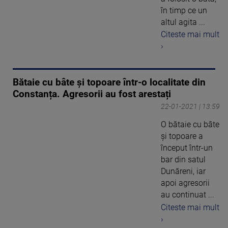
în timp ce un
altul agita ...
Citeste mai mult
›
Bătaie cu bâte și topoare într-o localitate din
Constanța. Agresorii au fost arestați
22-01-2021 | 13:59
O bătaie cu bâte
și topoare a
început într-un
bar din satul
Dunăreni, iar
apoi agresorii
au continuat ...
Citeste mai mult
›