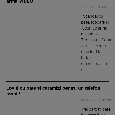
arma.VIDEO
02-08-2013 | 09:55
Scandal cu
bate, topoare si
focuri de arma,
aseara la
Timisoara! Doua
familii de rromi
s-au luat la
bataie ...
Citeste mai mult
›
Loviti cu bate si caramizi pentru un telefon
mobil!
09-12-2008 | 00:00
Trei barbati care