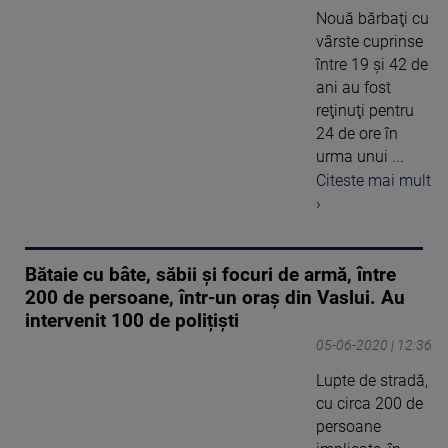
Nouă bărbaţi cu
vârste cuprinse
între 19 şi 42 de
ani au fost
reţinuţi pentru
24 de ore în
urma unui ...
Citeste mai mult
›
Bătaie cu bâte, săbii și focuri de armă, între
200 de persoane, într-un oraș din Vaslui. Au
intervenit 100 de polițiști
05-06-2020 | 12:36
Lupte de stradă,
cu circa 200 de
persoane