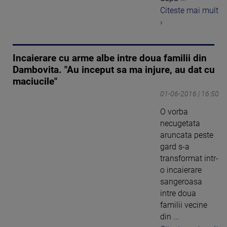
Citeste mai mult
›
Incaierare cu arme albe intre doua familii din
Dambovita. "Au inceput sa ma injure, au dat cu
maciucile"
01-06-2016 | 16:50
O vorba
necugetata
aruncata peste
gard s-a
transformat intr-
o incaierare
sangeroasa
intre doua
familii vecine
din ...