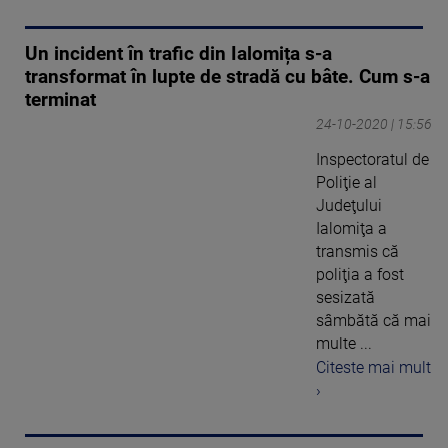
Un incident în trafic din Ialomița s-a
transformat în lupte de stradă cu bâte. Cum s-a
terminat
24-10-2020 | 15:56
Inspectoratul de
Poliţie al
Judeţului
Ialomiţa a
transmis că
poliţia a fost
sesizată
sâmbătă că mai
multe ...
Citeste mai mult
›