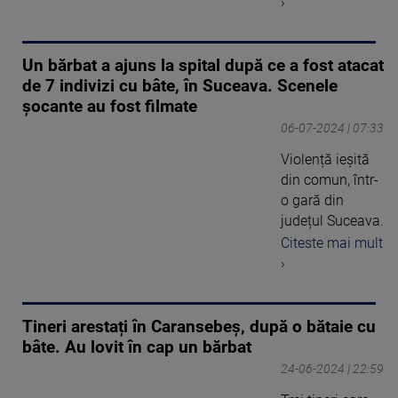
›
Un bărbat a ajuns la spital după ce a fost atacat
de 7 indivizi cu bâte, în Suceava. Scenele
șocante au fost filmate
06-07-2024 | 07:33
Violență ieșită
din comun, într-
o gară din
județul Suceava.
Citeste mai mult
›
Tineri arestați în Caransebeș, după o bătaie cu
bâte. Au lovit în cap un bărbat
24-06-2024 | 22:59