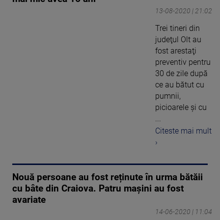
13-08-2020 | 21:02
Trei tineri din
judeţul Olt au
fost arestaţi
preventiv pentru
30 de zile după
ce au bătut cu
pumnii,
picioarele şi cu
...
Citeste mai mult
›
Nouă persoane au fost reținute în urma bătăii
cu bâte din Craiova. Patru mașini au fost
avariate
14-06-2020 | 11:04