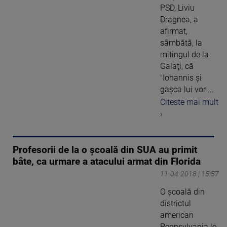
PSD, Liviu
Dragnea, a
afirmat,
sâmbătă, la
mitingul de la
Galaţi, că
"Iohannis şi
gaşca lui vor ...
Citeste mai mult
›
Profesorii de la o școală din SUA au primit
bâte, ca urmare a atacului armat din Florida
11-04-2018 | 15:57
O şcoală din
districtul
american
Pennsylvania le-