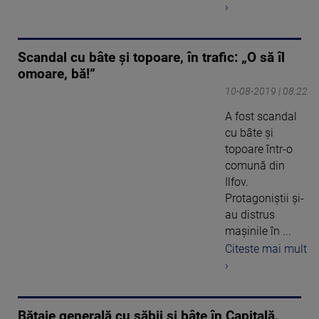
›
Scandal cu bâte și topoare, în trafic: „O să îl
omoare, bă!”
10-08-2019 | 08:22
A fost scandal
cu bâte și
topoare într-o
comună din
Ilfov.
Protagoniștii și-
au distrus
mașinile în ...
Citeste mai mult
›
Bătaie generală cu săbii și bâte în Capitală.