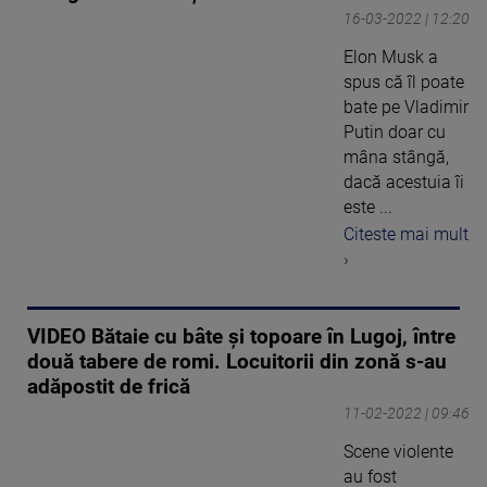
16-03-2022 | 12:20
Elon Musk a
spus că îl poate
bate pe Vladimir
Putin doar cu
mâna stângă,
dacă acestuia îi
este ...
Citeste mai mult
›
VIDEO Bătaie cu bâte și topoare în Lugoj, între
două tabere de romi. Locuitorii din zonă s-au
adăpostit de frică
11-02-2022 | 09:46
Scene violente
au fost