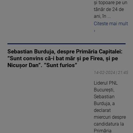
și topoare pe un
tânăr de 24 de
ani, în ...
Citeste mai mult
›
Sebastian Burduja, despre Primăria Capitalei:
”Sunt convins că-i bat măr și pe Firea, și pe
Nicușor Dan”. ”Sunt furios”
14-02-2024 | 21:45
Liderul PNL
Bucureşti,
Sebastian
Burduja, a
declarat
miercuri despre
candidatura la
Primăria