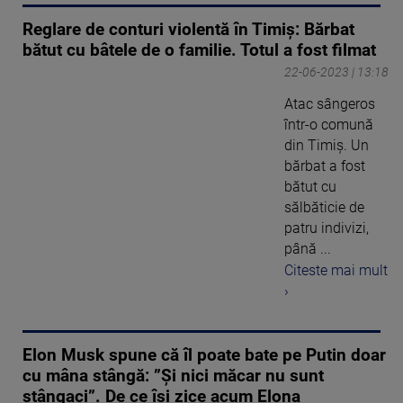
Reglare de conturi violentă în Timiș: Bărbat
bătut cu bâtele de o familie. Totul a fost filmat
22-06-2023 | 13:18
Atac sângeros
într-o comună
din Timiş. Un
bărbat a fost
bătut cu
sălbăticie de
patru indivizi,
până ...
Citeste mai mult
›
Elon Musk spune că îl poate bate pe Putin doar
cu mâna stângă: ”Și nici măcar nu sunt
stângaci”. De ce își zice acum Elona