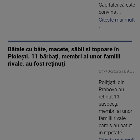
Capitalei că este
convins ...
Citeste mai mult
›
Bătaie cu bâte, macete, săbii şi topoare în
Ploieşti. 11 bărbaţi, membri ai unor familii
rivale, au fost reţinuţi
04-10-2023 | 09:51
Poliţiştii din
Prahova au
reţinut 11
suspecţi,
membri ai unor
familii rivale,
care s-au bătut
în repetate ...