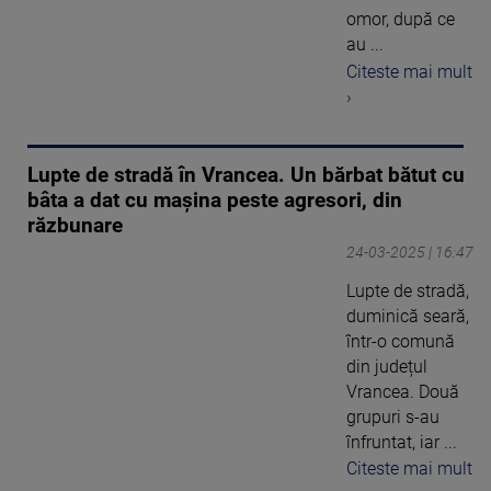
omor, după ce
au ...
Citeste mai mult
›
Lupte de stradă în Vrancea. Un bărbat bătut cu
bâta a dat cu mașina peste agresori, din
răzbunare
24-03-2025 | 16:47
Lupte de stradă,
duminică seară,
într-o comună
din județul
Vrancea. Două
grupuri s-au
înfruntat, iar ...
Citeste mai mult