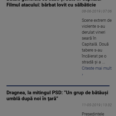
Filmul atacului: bărbat lovit cu sălbăticie
08-06-2019 | 07:06
Scene extrem de
violente s-au
derulat vineri
seară în
Capitală. Două
tabere s-au
încăierat pe o
stradă și a ...
Citeste mai mult
›
Dragnea, la mitingul PSD: ”Un grup de bătăuşi
umblă după noi în ţară”
11-05-2019 | 13:32
Preşedintele