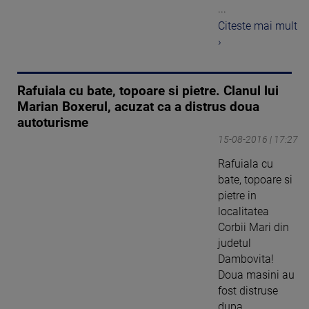
...
Citeste mai mult
›
Rafuiala cu bate, topoare si pietre. Clanul lui
Marian Boxerul, acuzat ca a distrus doua
autoturisme
15-08-2016 | 17:27
Rafuiala cu
bate, topoare si
pietre in
localitatea
Corbii Mari din
judetul
Dambovita!
Doua masini au
fost distruse
dupa ...