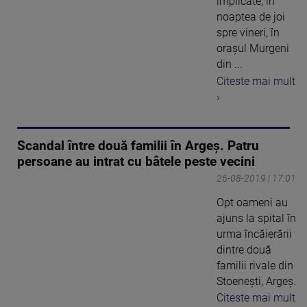
implicate, în
noaptea de joi
spre vineri, în
orașul Murgeni
din ...
Citeste mai mult
›
Scandal între două familii în Argeș. Patru
persoane au intrat cu bâtele peste vecini
26-08-2019 | 17:01
Opt oameni au
ajuns la spital în
urma încăierării
dintre două
familii rivale din
Stoenești, Argeș.
Citeste mai mult