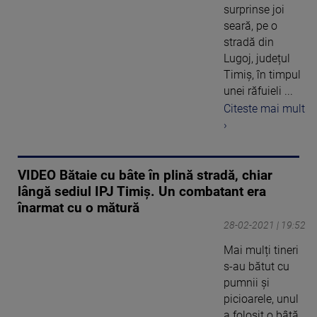
surprinse joi
seară, pe o
stradă din
Lugoj, județul
Timiș, în timpul
unei răfuieli ...
Citeste mai mult
›
VIDEO Bătaie cu bâte în plină stradă, chiar
lângă sediul IPJ Timiș. Un combatant era
înarmat cu o mătură
28-02-2021 | 19:52
Mai mulți tineri
s-au bătut cu
pumnii și
picioarele, unul
a folosit o bâtă,