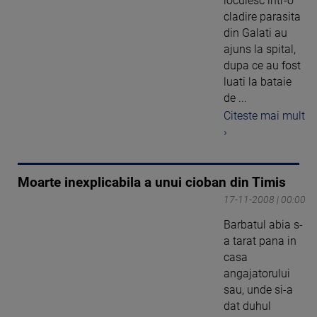
locuiesc intr-o
cladire parasita
din Galati au
ajuns la spital,
dupa ce au fost
luati la bataie
de ...
Citeste mai mult
›
Moarte inexplicabila a unui cioban din Timis
17-11-2008 | 00:00
Barbatul abia s-
a tarat pana in
casa
angajatorului
sau, unde si-a
dat duhul