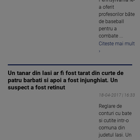
a oferit
profesorilor bâte
de baseball
pentru a
combate ...
Citeste mai mult
›
Un tanar din Iasi ar fi fost tarat din curte de
patru barbati si apoi a fost injunghiat. Un
suspect a fost retinut
18-04-2017 | 16:33
Reglare de
conturi cu bate
si cutite intr-o
comuna din
judetul Iasi. Un