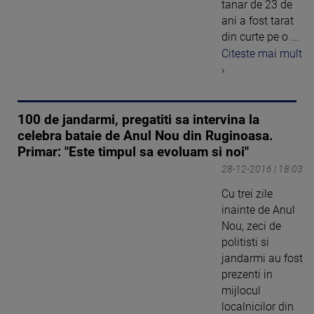
tanar de 23 de
ani a fost tarat
din curte pe o ...
Citeste mai mult
›
100 de jandarmi, pregatiti sa intervina la
celebra bataie de Anul Nou din Ruginoasa.
Primar: "Este timpul sa evoluam si noi"
28-12-2016 | 18:03
Cu trei zile
inainte de Anul
Nou, zeci de
politisti si
jandarmi au fost
prezenti in
mijlocul
localnicilor din