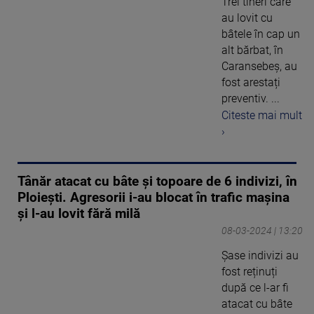
Trei tineri care
au lovit cu
bâtele în cap un
alt bărbat, în
Caransebeș, au
fost arestați
preventiv. ...
Citeste mai mult
›
Tânăr atacat cu bâte și topoare de 6 indivizi, în
Ploiești. Agresorii i-au blocat în trafic mașina
și l-au lovit fără milă
08-03-2024 | 13:20
Șase indivizi au
fost reținuți
după ce l-ar fi
atacat cu bâte