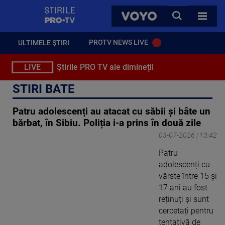
StirilePROTV
CAUTA
VOYO
TOATE 
PROTV NEWS LIVE
ULTIMELE ȘTIRI
LIVE
Știrile PRO TV ale dimineții
STIRI BATE
Patru adolescenți au atacat cu săbii și bâte un
bărbat, în Sibiu. Poliția i-a prins în două zile
03-07-2026 | 13:42
Patru
adolescenți cu
vârste între 15 și
17 ani au fost
reținuți și sunt
cercetați pentru
tentativă de