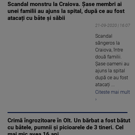
Scandal monstru la Craiova. Șase membri ai
unei familii au ajuns la spital, după ce au fost
atacați cu bâte și săbii
21-09-2020 | 16:07
Scandal
sângeros la
Craiova, între
două familii.
Șase oameni au
ajuns la spital
după ce au fost
atacați ...
Citeste mai mult
›
Crimă îngrozitoare în Olt. Un bărbat a fost bătut
cu bâtele, pumnii și picioarele de 3 tineri. Cel
mai mic avea 16 ani