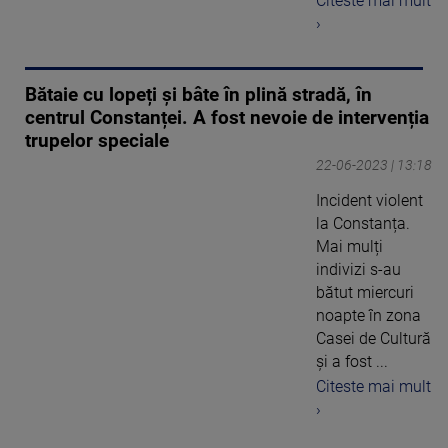
Citeste mai mult
›
Bătaie cu lopeți și bâte în plină stradă, în
centrul Constanței. A fost nevoie de intervenția
trupelor speciale
22-06-2023 | 13:18
Incident violent
la Constanța.
Mai mulți
indivizi s-au
bătut miercuri
noapte în zona
Casei de Cultură
și a fost ...
Citeste mai mult
›