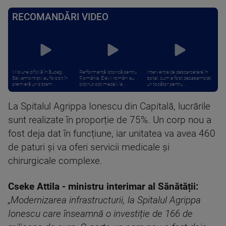
RECOMANDĂRI VIDEO
Misiune dificilă în Bucegi.
Performanță istorică pentru
Intervenție de descarcerare în
Salvamontiștii au folosit în
România. Elevii români au
spital: cum a fost dezasamblat
premieră un sistem ...
obținut opt medalii la ...
un tocător pentru ...
La Spitalul Agrippa Ionescu din Capitală, lucrările
sunt realizate în proporție de 75%. Un corp nou a
fost deja dat în funcțiune, iar unitatea va avea 460
de paturi și va oferi servicii medicale și
chirurgicale complexe.
Cseke Attila - ministru interimar al Sănătății:
„Modernizarea infrastructurii, la Spitalul Agrippa
Ionescu care înseamnă o investiție de 166 de