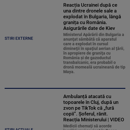
Reacția Ucrainei după ce
una dintre dronele sale a
explodat în Bulgaria, lângă
granița cu România.
Asigurările date de Kiev
Ministerul Apărării din Bulgaria a
STIRI EXTERNE
anunţat sâmbătă că aparatul
care a explodat în cursul
dimineţii în spaţiul aerian al ţării,
în apropiere de graniţa cu
România şi de gazoductul
transbalcanic, era probabil o
dronă momeală ucraineană de tip
Maya.
Ambulanță atacată cu
topoarele în Cluj, după un
zvon pe TikTok că „fură
copii”. Șoferul, rănit.
Reacția Ministerului | VIDEO
Medicii chemaţi să acorde
ȘTIRI ACTUALE