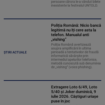
persoane cărora le-a vândut bilete
inexistente la festivalul UNTOLD.
Poliția Română: Nicio bancă
legitimă nu îți cere asta la
telefon. Manualul anti
„vishing”
Poliția Română avertizează
asupra amplificării în ultima
perioadă a tentativelor de fraudă
ȘTIRI ACTUALE
informatică săvârșite prin
intermediul apelurilor telefonice,
metodă cunoscută sub denumirea
de „vishing” (voice phishing).
Extragere Loto 6/49, Loto
5/40 și Joker duminică, 9
iulie 2026. Câștiguri uriașe
puse în joc