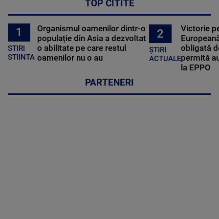
TOP CITITE
Organismul oamenilor dintr-o
Victorie p
1
2
populație din Asia a dezvoltat
Europeană
o abilitate pe care restul
obligată d
STIRI
ȘTIRI
oamenilor nu o au
permită au
STIINTA
ACTUALE
la EPPO
PARTENERI