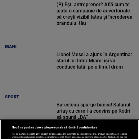
(P) Ești antreprenor? Află cum te
ajută o campanie de advertoriale
să crești vizibilitatea și încrederea
brandului tău
IBANI
Lionel Messi a ajuns în Argentina:
starul lui Inter Miami își va
conduce tatăl pe ultimul drum
SPORT
Barcelona sparge banca! Salariul
uriaș cu care l-a convins pe Rodri
să spună „DA”
Nouă ne pasă ca datele tale personale să rămână confidențiale
Noi și partenerii noștri
201
stocăm și/sau accesăm informații pe dispozitivul dvs., precum identificatorii cookie
unici pentru prelucrarea datelor cu caracter personal. Puteți accepta sau gestiona alegerile dvs. făcând clic mai jos