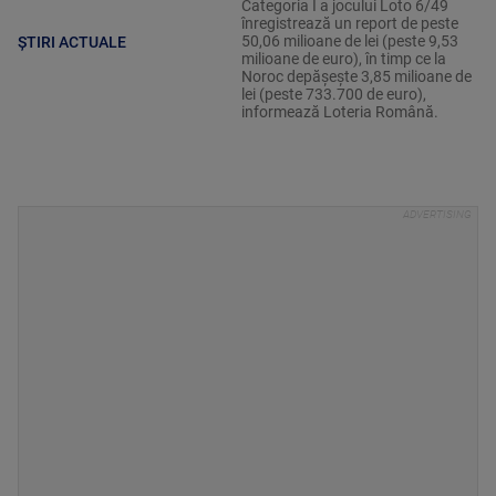
Categoria I a jocului Loto 6/49
înregistrează un report de peste
50,06 milioane de lei (peste 9,53
ȘTIRI ACTUALE
milioane de euro), în timp ce la
Noroc depăşeşte 3,85 milioane de
lei (peste 733.700 de euro),
informează Loteria Română.