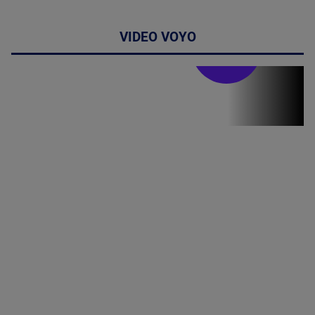
VIDEO VOYO
Stirile PRO TV
Stirile PRO
TV # 07.00 -
09 August
2026
MAI
MULTE