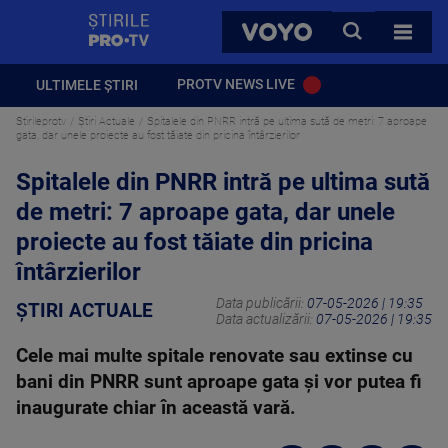
StirilePROTV
CAUTA
VOYO
TOATE 
PROTV NEWS LIVE
ULTIMELE ȘTIRI
Stirileprotv
Știri Actuale
Spitalele din PNRR intră pe ultima sută de metri: 7 aproape
gata, dar unele proiecte au fost tăiate din pricina întârzierilor
Spitalele din PNRR intră pe ultima sută
de metri: 7 aproape gata, dar unele
proiecte au fost tăiate din pricina
întârzierilor
Data publicării:
07-05-2026 | 19:35
ȘTIRI ACTUALE
Data actualizării:
07-05-2026 | 19:35
Cele mai multe spitale renovate sau extinse cu
bani din PNRR sunt aproape gata și vor putea fi
inaugurate chiar în această vară.