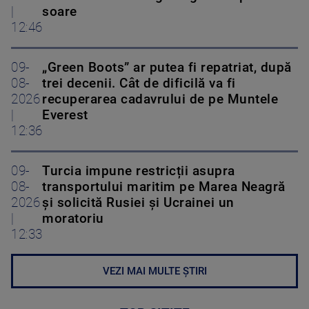
|
soare
12:46
09-
„Green Boots” ar putea fi repatriat, după
08-
trei decenii. Cât de dificilă va fi
2026
recuperarea cadavrului de pe Muntele
|
Everest
12:36
09-
Turcia impune restricții asupra
08-
transportului maritim pe Marea Neagră
2026
și solicită Rusiei și Ucrainei un
|
moratoriu
12:33
VEZI MAI MULTE ȘTIRI