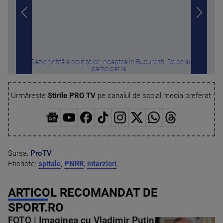
Razie țintită a polițiștilor, noaptea în București. De ce au
Misi
participat la ...
Urmărește
Știrile PRO TV
pe canalul de social media preferat:
Sursa:
ProTV
Etichete:
spitale
,
PNRR
,
intarzieri
,
ARTICOL RECOMANDAT DE
SPORT.RO
FOTO | Imaginea cu Vladimir Putin