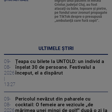
îngrijiri unui pacient în Recea
Cristur, judeţul Cluj, au fost
atacaţi cu bâte, topoare şi pietre,
pe fondul unor zvonuri propagate
pe TikTok despre o presupusă
„ambulanţă care fură copii”.
ULTIMELE ȘTIRI
09-
Țeapa cu bilete la UNTOLD: un individ a
08-
înșelat 30 de persoane. Festivalul a
2026
început, el a dispărut
|
13:27
09-
Pericolul nevăzut din paharele cu
08-
cocktail: O femeie are vezicule „de
2026
mărimea unei mingi de golf” după o zi la