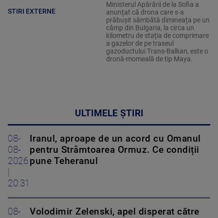
Ministerul Apărării de la Sofia a
STIRI EXTERNE
anunțat că drona care s-a
prăbușit sâmbătă dimineața pe un
câmp din Bulgaria, la circa un
kilometru de stația de comprimare
a gazelor de pe traseul
gazoductului Trans-Balkan, este o
dronă-momeală de tip Maya.
ULTIMELE ȘTIRI
08-
Iranul, aproape de un acord cu Omanul
08-
pentru Strâmtoarea Ormuz. Ce condiții
2026
pune Teheranul
|
20:31
08-
Volodimir Zelenski, apel disperat către