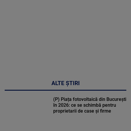
MAI
MULTE
DETALII
30:33
ALTE ȘTIRI
(P) Piața fotovoltaică din București
în 2026: ce se schimbă pentru
proprietarii de case și firme