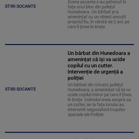
Scene șocante s-au petrecut în
STIRI SOCANTE
fața unui bloc din județul
Hunedoara. Un bărbat și-a
amenințat cu un obiect ascuțit
propriul fiu, în vârstă de 2 ani, pe
care îl ținea în brațe.
Un bărbat din Hunedoara a
amenințat că își va ucide
copilul cu un cutter.
Intervenție de urgență a
poliției
Un bărbat din Uricani, județul
STIRI SOCANTE
Hunedoara, a amenințat că își va
ucide copilul minor pe care îl ținea
în brațe. Individul avea asupra sa
un cutter, iar la fața locului au
intervenit negociatorii trupelor
speciale ale Poliției.