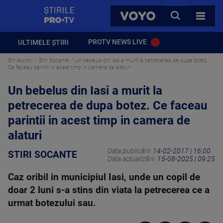
StirilePROTV
CAUTA
VOYO
TOATE 
PROTV NEWS LIVE
ULTIMELE ȘTIRI
Stirileprotv
Stiri Socante
Un bebelus din Iasi a murit la petrecerea de dupa botez.
Ce faceau parintii in acest timp in camera de alaturi
Un bebelus din Iasi a murit la
petrecerea de dupa botez. Ce faceau
parintii in acest timp in camera de
alaturi
Data publicării:
14-02-2017 | 16:00
STIRI SOCANTE
Data actualizării:
15-08-2025 | 09:25
Caz oribil in municipiul Iasi, unde un copil de
doar 2 luni s-a stins din viata la petrecerea ce a
urmat botezului sau.