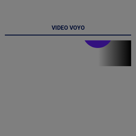
VIDEO VOYO
Stirile PRO TV
Stirile PRO
TV # 19.00 -
8 August
2026