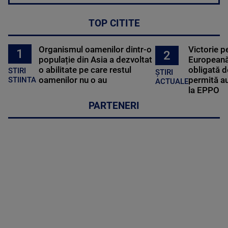
TOP CITITE
Organismul oamenilor dintr-o
Victorie p
1
2
populație din Asia a dezvoltat
Europeană
o abilitate pe care restul
obligată d
STIRI
ȘTIRI
oamenilor nu o au
permită au
STIINTA
ACTUALE
la EPPO
PARTENERI