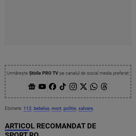
Urmărește
Știrile PRO TV
pe canalul de social media preferat:
Etichete:
112
,
bebelus
,
mort
,
politie
,
salvare
,
ARTICOL RECOMANDAT DE
SPORT.RO