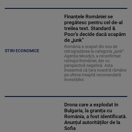
Finanțele României se
pregătesc pentru cel de-al
treilea test. Standard &
Poor’s decide dacă scapăm
de „junk”
România a scapat din nou de
STIRI ECONOMICE
retrogradarea la categoria „junk”.
Agenția Moody's, a reconfirmat
ratingul României, dar cu
perspectivă negativă. Asta
înseamnă că țara noastră rămâne
pe ultima treaptă recomandată
investițiilor.
Drona care a explodat în
Bulgaria, la granița cu
România, a fost identificată.
Anunțul autorităților de la
Sofia