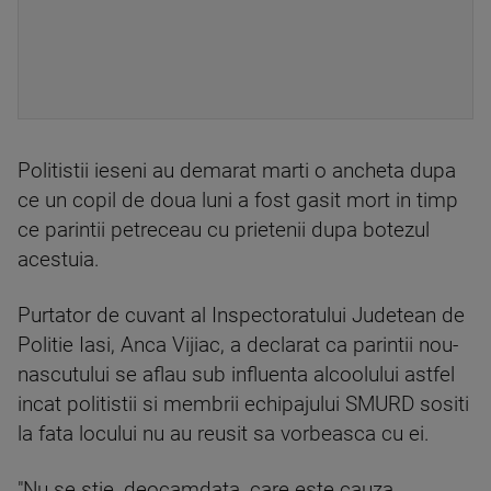
Politistii ieseni au demarat marti o ancheta dupa
ce un copil de doua luni a fost gasit mort in timp
ce parintii petreceau cu prietenii dupa botezul
acestuia.
Purtator de cuvant al Inspectoratului Judetean de
Politie Iasi, Anca Vijiac, a declarat ca parintii nou-
nascutului se aflau sub influenta alcoolului astfel
incat politistii si membrii echipajului SMURD sositi
la fata locului nu au reusit sa vorbeasca cu ei.
"Nu se stie, deocamdata, care este cauza