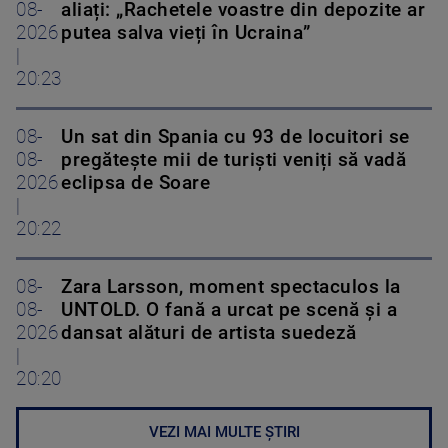
08-
aliați: „Rachetele voastre din depozite ar
2026
putea salva vieți în Ucraina”
|
20:23
08-
Un sat din Spania cu 93 de locuitori se
08-
pregătește mii de turiști veniți să vadă
2026
eclipsa de Soare
|
20:22
08-
Zara Larsson, moment spectaculos la
08-
UNTOLD. O fană a urcat pe scenă și a
2026
dansat alături de artista suedeză
|
20:20
VEZI MAI MULTE ȘTIRI