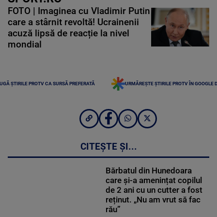
FOTO | Imaginea cu Vladimir Putin
care a stârnit revoltă! Ucrainenii
acuză lipsă de reacție la nivel
mondial
UGĂ ȘTIRILE PROTV CA SURSĂ PREFERATĂ
URMĂREȘTE ȘTIRILE PROTV ÎN GOOGLE 
CITEȘTE ȘI...
Bărbatul din Hunedoara
care și-a amenințat copilul
de 2 ani cu un cutter a fost
reținut. „Nu am vrut să fac
rău”