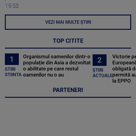
19:53
VEZI MAI MULTE ȘTIRI
TOP CITITE
Organismul oamenilor dintr-o
Victorie p
1
2
populație din Asia a dezvoltat
Europeană
o abilitate pe care restul
obligată d
STIRI
ȘTIRI
oamenilor nu o au
permită au
STIINTA
ACTUALE
la EPPO
PARTENERI