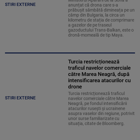
Ministerul Apărării de la Sofia a
STIRI EXTERNE
anunțat că drona care s-a
prăbușit sâmbătă dimineața pe un
câmp din Bulgaria, la circa un
kilometru de stația de comprimare
a gazelor de pe traseul
gazoductului Trans-Balkan, este o
dronă-momeală de tip Maya.
Turcia restricționează
traficul navelor comerciale
către Marea Neagră, după
intensificarea atacurilor cu
drone
Turcia restricționează traficul
STIRI EXTERNE
navelor comerciale către Marea
Neagră, pe fondul intensificării
atacurilor rusești și ucrainene
asupra vaselor din regiune, potrivit
unor surse familiarizate cu
situația, citate de Bloomberg.