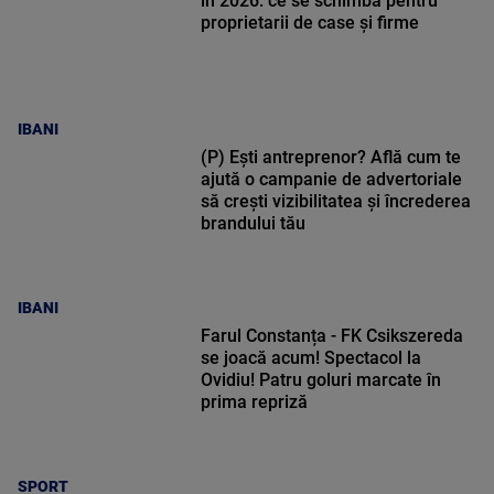
în 2026: ce se schimbă pentru
proprietarii de case și firme
IBANI
(P) Ești antreprenor? Află cum te
ajută o campanie de advertoriale
să crești vizibilitatea și încrederea
brandului tău
IBANI
Farul Constanța - FK Csikszereda
se joacă acum! Spectacol la
Ovidiu! Patru goluri marcate în
prima repriză
SPORT