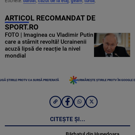
Etichete:
barbat
,
cazut de la etaj
,
geam
,
turda
,
ARTICOL RECOMANDAT DE
SPORT.RO
FOTO | Imaginea cu Vladimir Putin
care a stârnit revoltă! Ucrainenii
acuză lipsă de reacție la nivel
mondial
UGĂ ȘTIRILE PROTV CA SURSĂ PREFERATĂ
URMĂREȘTE ȘTIRILE PROTV ÎN GOOGLE 
CITEȘTE ȘI...
Bărbatul din Hunedoara