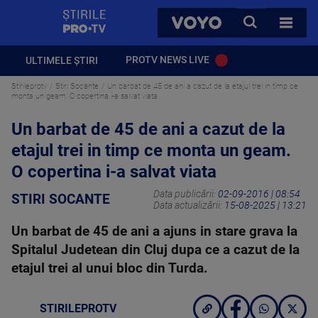
StirilePROTV
CAUTA
VOYO
TOATE 
PROTV NEWS LIVE
ULTIMELE ȘTIRI
Stirileprotv
Stiri Socante
Un barbat de 45 de ani a cazut de la etajul trei in timp ce
monta un geam. O copertina i-a salvat viata
Un barbat de 45 de ani a cazut de la
etajul trei in timp ce monta un geam.
O copertina i-a salvat viata
Data publicării:
02-09-2016 | 08:54
STIRI SOCANTE
Data actualizării:
15-08-2025 | 13:21
Un barbat de 45 de ani a ajuns in stare grava la
Spitalul Judetean din Cluj dupa ce a cazut de la
etajul trei al unui bloc din Turda.
STIRILEPROTV