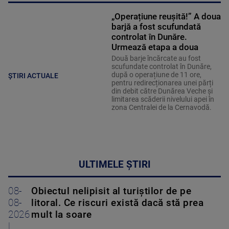
„Operațiune reușită!” A doua
barjă a fost scufundată
controlat în Dunăre.
Urmează etapa a doua
Două barje încărcate au fost
scufundate controlat în Dunăre,
după o operațiune de 11 ore,
ȘTIRI ACTUALE
pentru redirecționarea unei părți
din debit către Dunărea Veche și
limitarea scăderii nivelului apei în
zona Centralei de la Cernavodă.
ULTIMELE ȘTIRI
08-
Obiectul nelipisit al turiștilor de pe
08-
litoral. Ce riscuri există dacă stă prea
2026
mult la soare
|