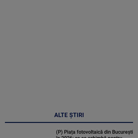
08 August
2026
MAI
MULTE
DETALII
02:32:45
ALTE ȘTIRI
(P) Piața fotovoltaică din București