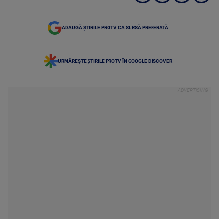
ADAUGĂ ȘTIRILE PROTV CA SURSĂ PREFERATĂ
URMĂREȘTE ȘTIRILE PROTV ÎN GOOGLE DISCOVER