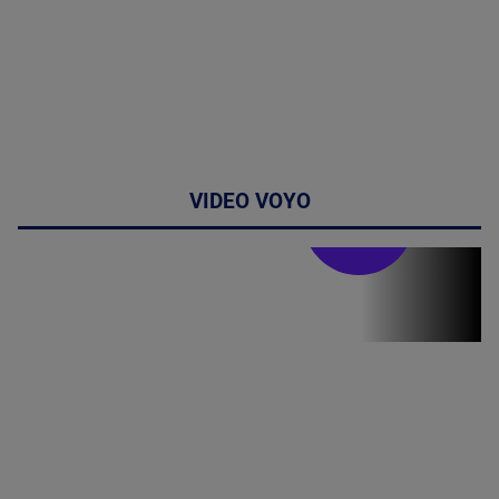
VIDEO VOYO
Stirile PRO TV
Stirile PRO
TV # 07.00 -