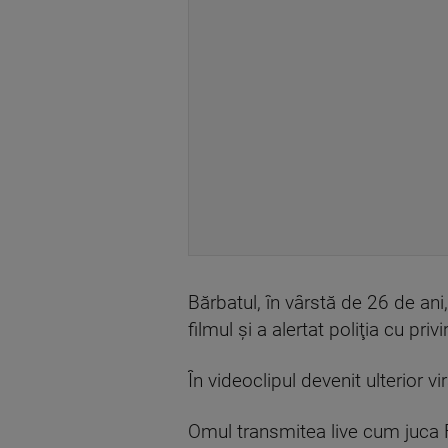
Bărbatul, în vârstă de 26 de a
filmul şi a alertat poliţia cu privi
În videoclipul devenit ulterior v
Omul transmitea live cum juca F