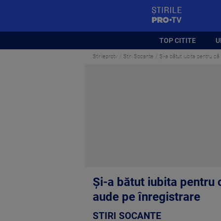
StirilePROTV
TOP CITITE
U
Stirileprotv
Stiri Socante
Şi-a bătut iubita pentru că
Şi-a bătut iubita pentru
aude pe înregistrare
STIRI SOCANTE