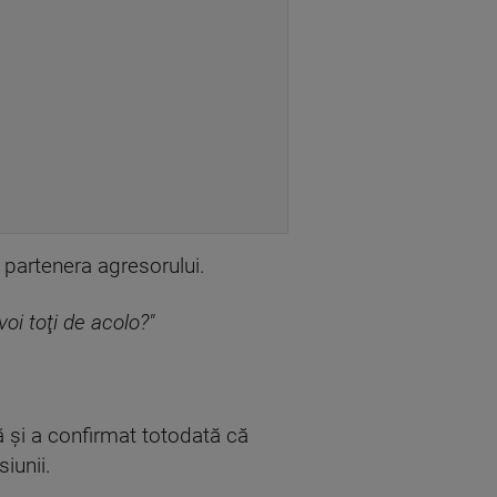
 partenera agresorului.
 voi toţi de acolo?"
ă şi a confirmat totodată că
iunii.