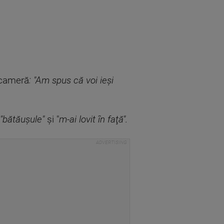
e cameră
: "Am spus că voi ieşi
"bătăuşule"
şi "
m-ai lovit în faţă".