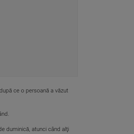
t după ce o persoană a văzut
ând.
e duminică, atunci când alţi