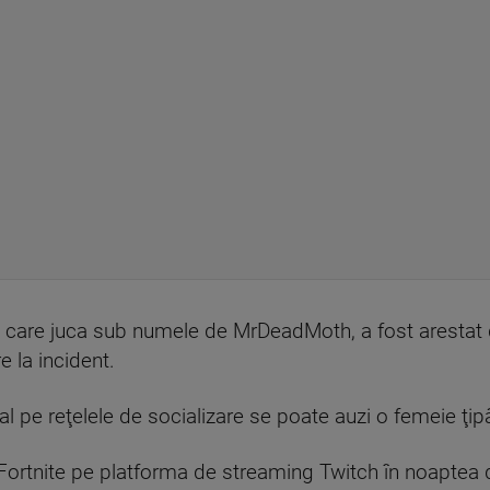
ni, care juca sub numele de MrDeadMoth, a fost aresta
re la incident.
iral pe reţelele de socializare se poate auzi o femeie ţip
ortnite pe platforma de streaming Twitch în noaptea d