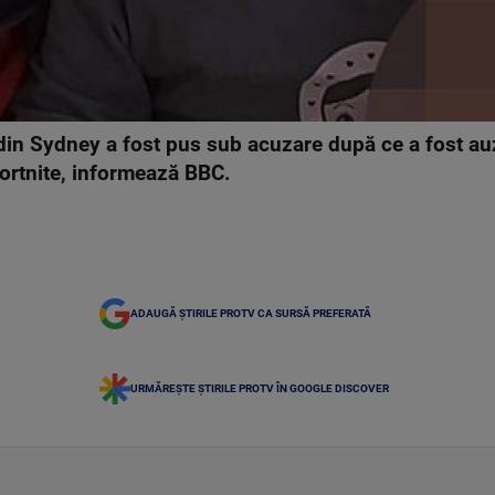
din Sydney a fost pus sub acuzare după ce a fost auz
Fortnite, informează BBC.
ADAUGĂ ȘTIRILE PROTV CA SURSĂ PREFERATĂ
URMĂREȘTE ȘTIRILE PROTV ÎN GOOGLE DISCOVER