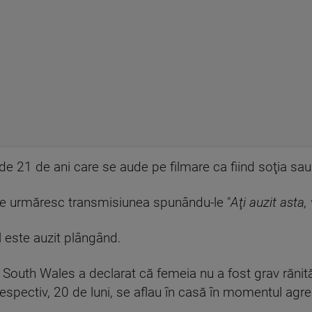
de 21 de ani care se aude pe filmare ca fiind soţia sau
re urmăresc transmisiunea spunându-le "
Aţi auzit asta,
il este auzit plângând.
w South Wales a declarat că femeia nu a fost grav rănit
, respectiv, 20 de luni, se aflau în casă în momentul agres