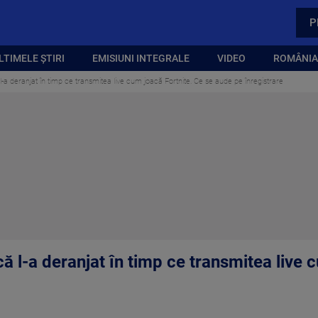
P
LTIMELE ȘTIRI
EMISIUNI INTEGRALE
VIDEO
ROMÂNIA,
 l-a deranjat în timp ce transmitea live cum joacă Fortnite. Ce se aude pe înregistrare
 că l-a deranjat în timp ce transmitea live 