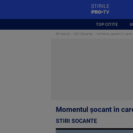
StirilePROTV
TOP CITITE
U
Stirileprotv
Stiri Socante
Momentul șocant în care un
Momentul șocant în care 
STIRI SOCANTE