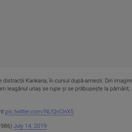
e distracții Kankaria, în cursul după-amiezii. Din imagin
m leagănul uriaș se rupe și se prăbușește la pământ, su
nt
pic.twitter.com/NLIQnClnX5
r1986)
July 14, 2019