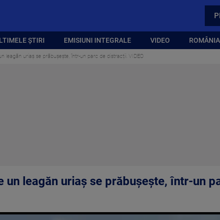
P
LTIMELE ȘTIRI
EMISIUNI INTEGRALE
VIDEO
ROMÂNIA,
 leagăn uriaș se prăbușește, într-un parc de distracții. VIDEO
un leagăn uriaș se prăbușește, într-un pa