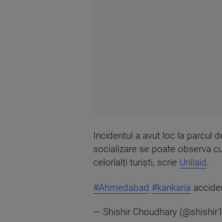
Incidentul a avut loc la parcul d
socializare se poate observa cu
celorlalți turiști, scrie
Unilaid
.
#Ahmedabad
#kankaria
accide
— Shishir Choudhary (@shishi