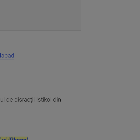
dabad
l de disracții Istikol din
 și iPhone!