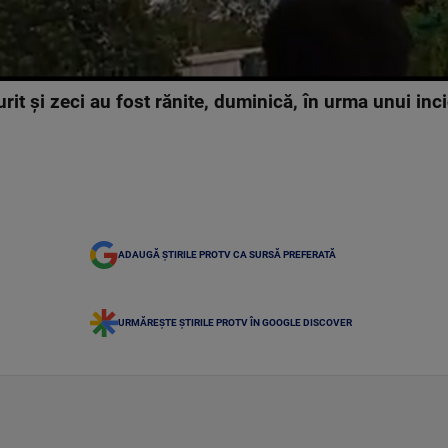
t și zeci au fost rănite, duminică, în urma unui incid
ADAUGĂ ȘTIRILE PROTV CA SURSĂ PREFERATĂ
URMĂREȘTE ȘTIRILE PROTV ÎN GOOGLE DISCOVER