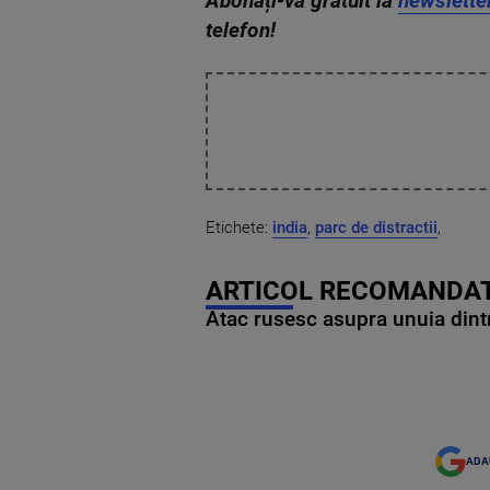
Abonați-vă gratuit la
newslette
telefon!
Etichete:
india
,
parc de distractii
,
ARTICOL RECOMANDAT
Atac rusesc asupra unuia dintr
ADA