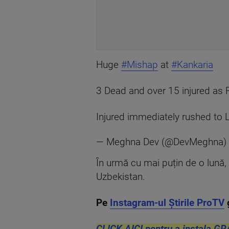
Huge
#Mishap
at
#Kankaria
3 Dead and over 15 injured as 
Injured immediately rushed to 
— Meghna Dev (@DevMeghna)
În urmă cu mai puțin de o lună, o
Uzbekistan.
Pe
Instagram-ul Știrile ProTV
CLICK AICI pentru a instala GR