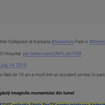
Ride Collapsed at Kankaria
#Adventure
Park in
#Ahme
LG Hospital.
pic.twitter.com/UM1Lu6VVD8
July 14, 2019
 fată de 19 ani a murit într-un accident similar, în parcu
găsiți imaginile momentului din lume!
ATUIT aplicația Știrile ProTV pentru telefoane Android