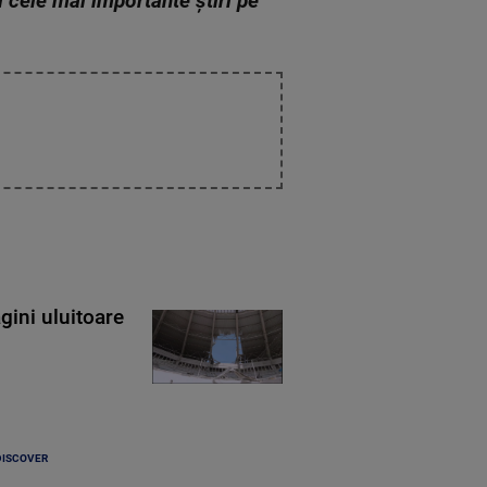
zi cele mai importante știri pe
gini uluitoare
DISCOVER