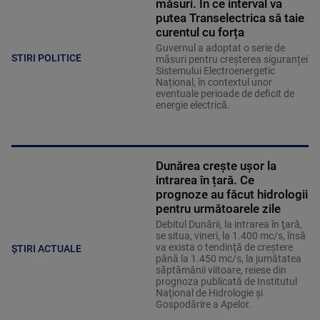
măsuri. În ce interval va
putea Transelectrica să taie
curentul cu forța
Guvernul a adoptat o serie de
STIRI POLITICE
măsuri pentru creșterea siguranței
Sistemului Electroenergetic
Național, în contextul unor
eventuale perioade de deficit de
energie electrică.
Dunărea crește ușor la
intrarea în țară. Ce
prognoze au făcut hidrologii
pentru următoarele zile
Debitul Dunării, la intrarea în ţară,
se situa, vineri, la 1.400 mc/s, însă
va exista o tendinţă de creştere
ȘTIRI ACTUALE
până la 1.450 mc/s, la jumătatea
săptămânii viitoare, reiese din
prognoza publicată de Institutul
Naţional de Hidrologie şi
Gospodărire a Apelor.