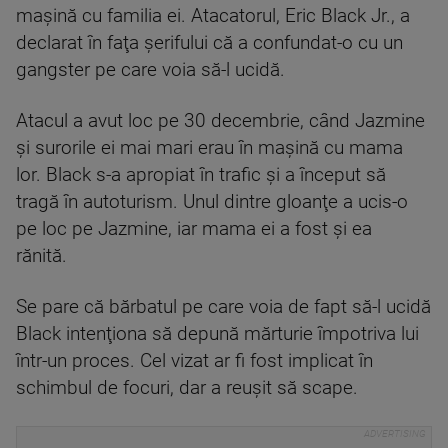
maşină cu familia ei. Atacatorul, Eric Black Jr., a
declarat în faţa şerifului că a confundat-o cu un
gangster pe care voia să-l ucidă.
Atacul a avut loc pe 30 decembrie, când Jazmine
şi surorile ei mai mari erau în maşină cu mama
lor. Black s-a apropiat în trafic şi a început să
tragă în autoturism. Unul dintre gloanţe a ucis-o
pe loc pe Jazmine, iar mama ei a fost şi ea
rănită.
Se pare că bărbatul pe care voia de fapt să-l ucidă
Black intenţiona să depună mărturie împotriva lui
într-un proces. Cel vizat ar fi fost implicat în
schimbul de focuri, dar a reuşit să scape.