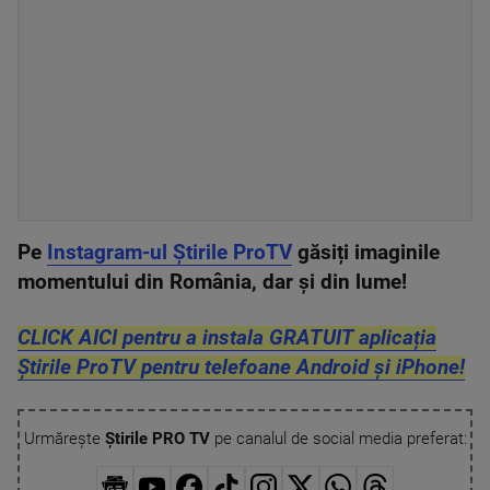
Pe
Instagram-ul Știrile ProTV
găsiți imaginile
momentului din România, dar și din lume!
CLICK AICI pentru a instala GRATUIT aplicația
Știrile ProTV pentru telefoane Android și iPhone!
Urmărește
Știrile PRO TV
pe canalul de social media preferat: