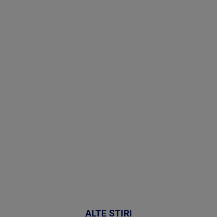
Stirile PRO
TV # 13.00 -
07 August
2026
MAI
MULTE
DETALII
50:53
ALTE ȘTIRI