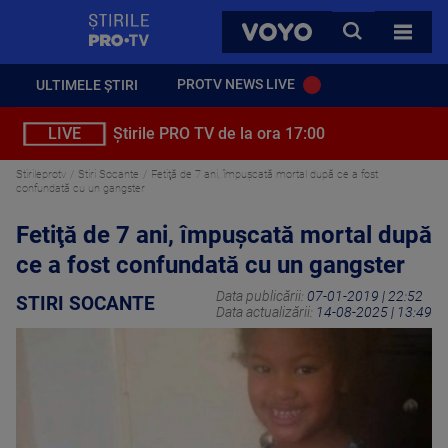
StirilePROTV
CAUTA
VOYO
TOATE 
PROTV NEWS LIVE
ULTIMELE ȘTIRI
LIVE
Știrile PRO TV de la ora 17:00
Stirileprotv
Stiri Socante
Fetiţă de 7 ani, împuşcată mortal după ce a fost
confundată cu un gangster
Fetiţă de 7 ani, împuşcată mortal după
ce a fost confundată cu un gangster
Data publicării:
07-01-2019 | 22:52
STIRI SOCANTE
Data actualizării:
14-08-2025 | 13:49