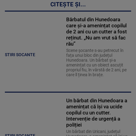
CITEȘTE ȘI...
Bărbatul din Hunedoara
care și-a amenințat copilul
de 2 ani cu un cutter a fost
reținut. „Nu am vrut să fac
rău”
Scene șocante s-au petrecut în
STIRI SOCANTE
fața unui bloc din județul
Hunedoara. Un bărbat și-a
amenințat cu un obiect ascuțit
propriul fiu, în vârstă de 2 ani, pe
care îl ținea în brațe.
Un bărbat din Hunedoara a
amenințat că își va ucide
copilul cu un cutter.
Intervenție de urgență a
poliției
Un bărbat din Uricani, județul
STIRI SOCANTE