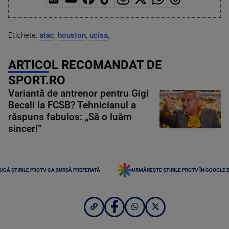
Etichete:
atac
,
houston
,
ucisa
,
ARTICOL RECOMANDAT DE
SPORT.RO
Variantă de antrenor pentru Gigi
Becali la FCSB? Tehnicianul a
răspuns fabulos: „Să o luăm
sincer!”
UGĂ ȘTIRILE PROTV CA SURSĂ PREFERATĂ
URMĂREȘTE ȘTIRILE PROTV ÎN GOOGLE 