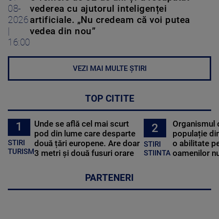
08-
vederea cu ajutorul inteligenței
2026
artificiale. „Nu credeam că voi putea
|
vedea din nou”
16:00
VEZI MAI MULTE ȘTIRI
TOP CITITE
Unde se află cel mai scurt
Organismul 
1
2
pod din lume care desparte
populație di
STIRI
două țări europene. Are doar
o abilitate p
STIRI
TURISM
3 metri și două fusuri orare
oamenilor nu
STIINTA
PARTENERI