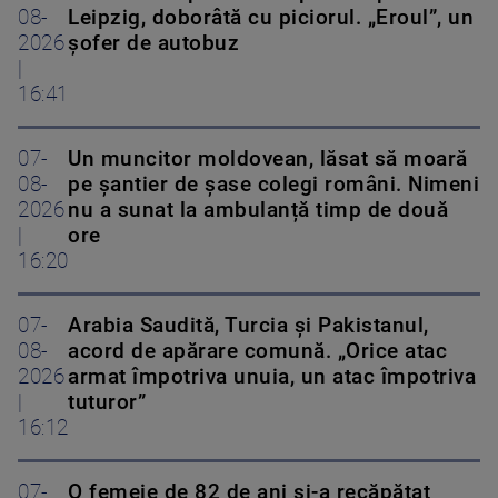
08-
Leipzig, doborâtă cu piciorul. „Eroul”, un
2026
șofer de autobuz
|
16:41
07-
Un muncitor moldovean, lăsat să moară
08-
pe șantier de șase colegi români. Nimeni
2026
nu a sunat la ambulanță timp de două
|
ore
16:20
07-
Arabia Saudită, Turcia și Pakistanul,
08-
acord de apărare comună. „Orice atac
2026
armat împotriva unuia, un atac împotriva
|
tuturor”
16:12
07-
O femeie de 82 de ani și-a recăpătat