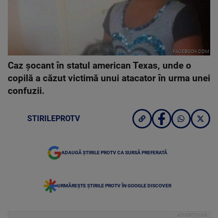
FACEBOOK.COM
Caz şocant în statul american Texas, unde o
copilă a căzut victimă unui atacator în urma unei
confuzii.
STIRILEPROTV
ADAUGĂ ȘTIRILE PROTV CA SURSĂ PREFERATĂ
URMĂREȘTE ȘTIRILE PROTV ÎN GOOGLE DISCOVER