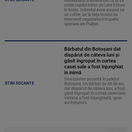
Hunedoara, a amenințat că își va
ucide copilul minor pe care îl ținea
în brațe. Individul avea asupra sa
un cutter, iar la fața locului au
intervenit negociatorii trupelor
speciale ale Poliției.
Bărbatul din Botoșani dat
dispărut de câteva luni și
găsit îngropat în curtea
casei sale a fost înjunghiat
în inimă
Descoperire șocantă în județul
STIRI SOCANTE
Botoșani. Un bărbat de 48 de ani,
dat dispărut de câteva luni, a fost
găsit îngropat în curtea casei sale.
Victima a fost înjunghiată, spun
anchetatorii.