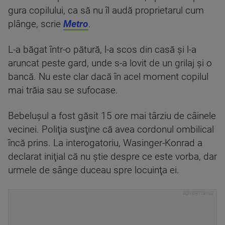
gura copilului, ca să nu îl audă proprietarul cum
plânge, scrie
Metro
.
L-a băgat într-o pătură, l-a scos din casă şi l-a
aruncat peste gard, unde s-a lovit de un grilaj şi o
bancă. Nu este clar dacă în acel moment copilul
mai trăia sau se sufocase.
Bebeluşul a fost găsit 15 ore mai târziu de câinele
vecinei. Poliţia susţine că avea cordonul ombilical
încă prins. La interogatoriu, Wasinger-Konrad a
declarat iniţial că nu ştie despre ce este vorba, dar
urmele de sânge duceau spre locuinţa ei.