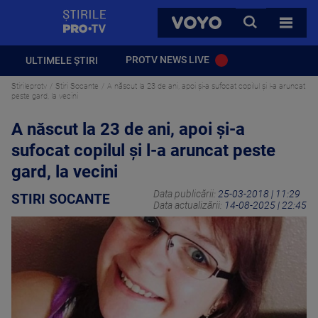
StirilePROTV
CAUTA
VOYO
TOATE 
PROTV NEWS LIVE
ULTIMELE ȘTIRI
Stirileprotv
Stiri Socante
A născut la 23 de ani, apoi şi-a sufocat copilul şi l-a aruncat
peste gard, la vecini
A născut la 23 de ani, apoi şi-a
sufocat copilul şi l-a aruncat peste
gard, la vecini
Data publicării:
25-03-2018 | 11:29
STIRI SOCANTE
Data actualizării:
14-08-2025 | 22:45