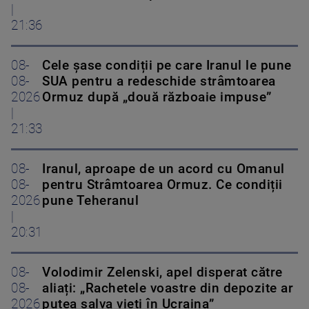
|
21:36
08-
Cele șase condiții pe care Iranul le pune
08-
SUA pentru a redeschide strâmtoarea
2026
Ormuz după „două războaie impuse”
|
21:33
08-
Iranul, aproape de un acord cu Omanul
08-
pentru Strâmtoarea Ormuz. Ce condiții
2026
pune Teheranul
|
20:31
08-
Volodimir Zelenski, apel disperat către
08-
aliați: „Rachetele voastre din depozite ar
2026
putea salva vieți în Ucraina”