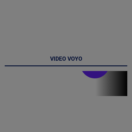
VIDEO VOYO
Stirile PRO TV
Stirile PRO
TV # 19.00 -