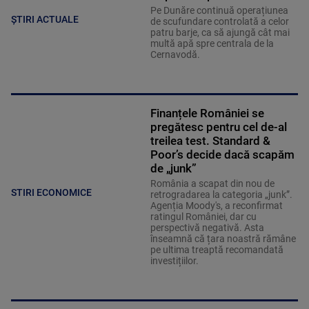
Pe Dunăre continuă operațiunea
ȘTIRI ACTUALE
de scufundare controlată a celor
patru barje, ca să ajungă cât mai
multă apă spre centrala de la
Cernavodă.
Finanțele României se
pregătesc pentru cel de-al
treilea test. Standard &
Poor’s decide dacă scapăm
de „junk”
România a scapat din nou de
STIRI ECONOMICE
retrogradarea la categoria „junk”.
Agenția Moody's, a reconfirmat
ratingul României, dar cu
perspectivă negativă. Asta
înseamnă că țara noastră rămâne
pe ultima treaptă recomandată
investițiilor.