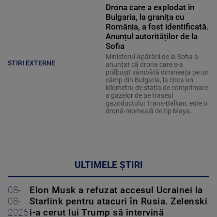
Drona care a explodat în
Bulgaria, la granița cu
România, a fost identificată.
Anunțul autorităților de la
Sofia
Ministerul Apărării de la Sofia a
STIRI EXTERNE
anunțat că drona care s-a
prăbușit sâmbătă dimineața pe un
câmp din Bulgaria, la circa un
kilometru de stația de comprimare
a gazelor de pe traseul
gazoductului Trans-Balkan, este o
dronă-momeală de tip Maya.
ULTIMELE ȘTIRI
08-
Elon Musk a refuzat accesul Ucrainei la
08-
Starlink pentru atacuri în Rusia. Zelenski
2026
i-a cerut lui Trump să intervină