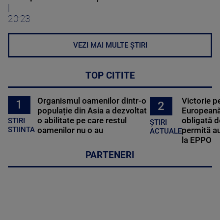
|
20:23
VEZI MAI MULTE ȘTIRI
TOP CITITE
Organismul oamenilor dintr-o
Victorie p
1
2
populație din Asia a dezvoltat
Europeană
o abilitate pe care restul
obligată d
STIRI
ȘTIRI
oamenilor nu o au
permită au
STIINTA
ACTUALE
la EPPO
PARTENERI