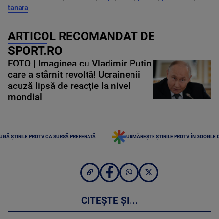
tanara
,
ARTICOL RECOMANDAT DE
SPORT.RO
FOTO | Imaginea cu Vladimir Putin
care a stârnit revoltă! Ucrainenii
acuză lipsă de reacție la nivel
mondial
UGĂ ȘTIRILE PROTV CA SURSĂ PREFERATĂ
URMĂREȘTE ȘTIRILE PROTV ÎN GOOGLE 
CITEȘTE ȘI...