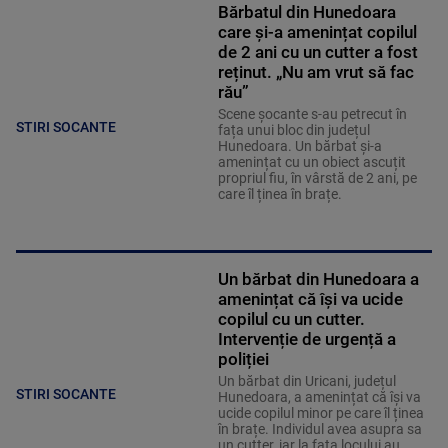
Bărbatul din Hunedoara
care și-a amenințat copilul
de 2 ani cu un cutter a fost
reținut. „Nu am vrut să fac
rău”
Scene șocante s-au petrecut în
STIRI SOCANTE
fața unui bloc din județul
Hunedoara. Un bărbat și-a
amenințat cu un obiect ascuțit
propriul fiu, în vârstă de 2 ani, pe
care îl ținea în brațe.
Un bărbat din Hunedoara a
amenințat că își va ucide
copilul cu un cutter.
Intervenție de urgență a
poliției
Un bărbat din Uricani, județul
STIRI SOCANTE
Hunedoara, a amenințat că își va
ucide copilul minor pe care îl ținea
în brațe. Individul avea asupra sa
un cutter, iar la fața locului au