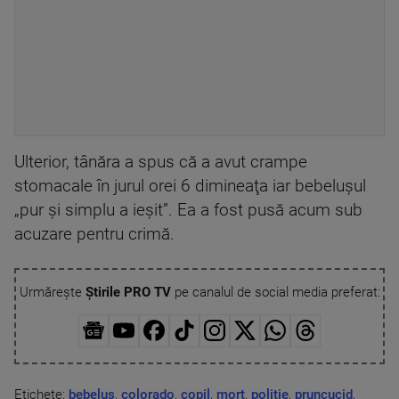
Ulterior, tânăra a spus că a avut crampe
stomacale în jurul orei 6 dimineaţa iar bebeluşul
„pur şi simplu a ieşit”. Ea a fost pusă acum sub
acuzare pentru crimă.
Urmărește
Știrile PRO TV
pe canalul de social media preferat:
Etichete:
bebelus
,
colorado
,
copil
,
mort
,
politie
,
pruncucid
,