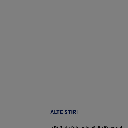
8 August
2026
MAI
MULTE
DETALII
30:33
ALTE ȘTIRI
(P) Piața fotovoltaică din București