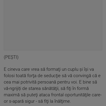
(PEŞTI)
E cineva care vrea să formaţi un cuplu şi îşi va
folosi toată forţa de seducţie să vă convingă că e
cea mai potrivită persoană pentru voi. E bine să
vă-ngrijiți de starea sănătăţii, să fiţi în formă
maximă să puteţi ataca frontal oportunităţile care-
or s-apară sigur - să fiţi la înălţime.