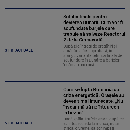
Soluția finală pentru
devierea Dunării. Cum vor fi
scufundate barjele care
trebuie să salveze Reactorul
2 de la Cernavodă
După zile întregi de pregătiri și
ȘTIRI ACTUALE
amânări a fost aprobată, în
sfârșit, varianta tehnică finală de
scufundare în Dunăre a barjelor
încărcate cu rocă.
Cum se luptă România cu
criza energetică. Orașele au
devenit mai întunecate. „Nu
înseamnă să ne întoarcem
în beznă”
Dacă spălați rufele seara, după ce
ȘTIRI ACTUALE
vă întoarceți de la muncă, nu ar
strica, o vreme, să schimbați