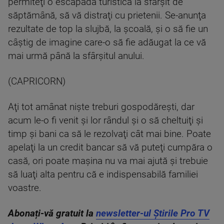
permiteţi o escapadă turistică la sfârşit de
săptămână, să vă distraţi cu prietenii. Se-anunţa
rezultate de top la slujbă, la şcoală, şi o să fie un
câştig de imagine care-o să fie adăugat la ce vă
mai urmă până la sfârşitul anului.
(CAPRICORN)
Aţi tot amânat nişte treburi gospodăreşti, dar
acum le-o fi venit şi lor rândul şi o să cheltuiţi şi
timp şi bani ca să le rezolvaţi cât mai bine. Poate
apelaţi la un credit bancar să vă puteţi cumpăra o
casă, ori poate maşina nu va mai ajută şi trebuie
să luaţi alta pentru că e indispensabilă familiei
voastre.
Abonați-vă gratuit la
newsletter-ul Știrile Pro TV