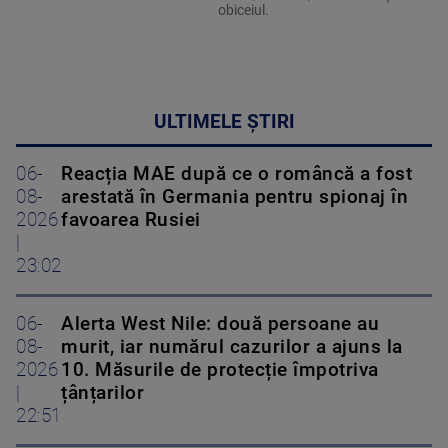
obiceiul.
ULTIMELE ȘTIRI
06-
Reacția MAE după ce o româncă a fost
08-
arestată în Germania pentru spionaj în
2026
favoarea Rusiei
|
23:02
06-
Alerta West Nile: două persoane au
08-
murit, iar numărul cazurilor a ajuns la
2026
10. Măsurile de protecție împotriva
|
țânțarilor
22:51