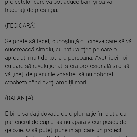
proiectelor care vă pot aduce bani şi să vă
bucuraţi de prestigiu.
(FECIOARĂ)
Se poate să faceţi cunoştinţă cu cineva care să vă
cucerească simplu, cu naturaleţea pe care o
apreciaţi mult de tot la o persoană. Aveţi idei noi
cu care să revoluţionaţi sfera profesională şi o să
vă ţineţi de planurile voastre, să nu coborâţi
stacheta când aveţi ambiţii mari.
(BALANŢA)
E bine să daţi dovadă de diplomaţie în relaţia cu
partenerul de cuplu, să nu apară vreun puseu de
gelozie. O să puteţi pune în aplicare un proiect