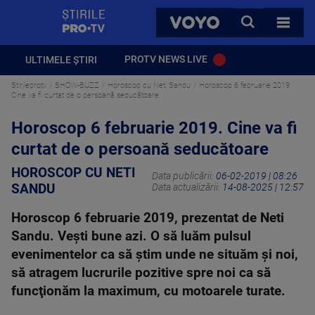
StirilePROTV
CAUTA
VOYO
TOATE 
PROTV NEWS LIVE
ULTIMELE ȘTIRI
Stirileprotv
SHOW-BUZZ
Horoscop cu Neti Sandu
Horoscop 6 februarie 2019.
Cine va fi curtat de o persoană seducătoare
Horoscop 6 februarie 2019. Cine va fi
curtat de o persoană seducătoare
HOROSCOP CU NETI
Data publicării:
06-02-2019 | 08:26
SANDU
Data actualizării:
14-08-2025 | 12:57
Horoscop 6 februarie 2019, prezentat de Neti
Sandu. Veşti bune azi. O să luăm pulsul
evenimentelor ca să ştim unde ne situăm şi noi,
să atragem lucrurile pozitive spre noi ca să
funcţionăm la maximum, cu motoarele turate.