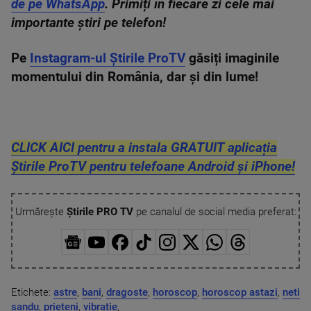
de pe WhatsApp
. Primiți în fiecare zi cele mai
importante știri pe telefon!
Pe
Instagram-ul Știrile ProTV
găsiți imaginile
momentului din România, dar și din lume!
CLICK AICI pentru a instala GRATUIT aplicația
Știrile ProTV pentru telefoane Android și iPhone!
Urmărește
Știrile PRO TV
pe canalul de social media preferat:
Etichete:
astre
,
bani
,
dragoste
,
horoscop
,
horoscop astazi
,
neti
sandu
,
prieteni
,
vibratie
,