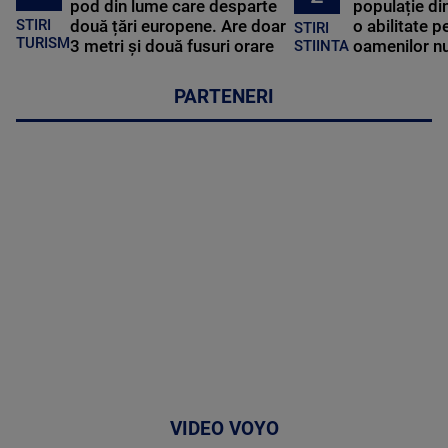
pod din lume care desparte
populație di
STIRI
două țări europene. Are doar
o abilitate p
STIRI
TURISM
3 metri și două fusuri orare
oamenilor nu
STIINTA
PARTENERI
VIDEO VOYO