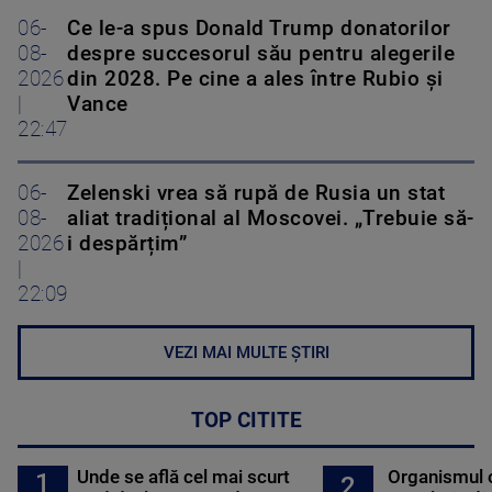
06-
Ce le-a spus Donald Trump donatorilor
08-
despre succesorul său pentru alegerile
2026
din 2028. Pe cine a ales între Rubio și
|
Vance
22:47
06-
Zelenski vrea să rupă de Rusia un stat
08-
aliat tradițional al Moscovei. „Trebuie să-
2026
i despărțim”
|
22:09
VEZI MAI MULTE ȘTIRI
TOP CITITE
Unde se află cel mai scurt
Organismul 
1
2