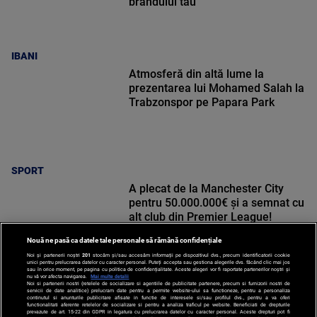
brandului tău
IBANI
Atmosferă din altă lume la
prezentarea lui Mohamed Salah la
Trabzonspor pe Papara Park
SPORT
A plecat de la Manchester City
pentru 50.000.000€ și a semnat cu
alt club din Premier League!
Nouă ne pasă ca datele tale personale să rămână confidențiale
Noi și partenerii noștri
201
stocăm și/sau accesăm informații pe dispozitivul dvs., precum identificatorii cookie
unici pentru prelucrarea datelor cu caracter personal. Puteți accepta sau gestiona alegerile dvs. făcând clic mai jos
sau în orice moment, pe pagina cu politica de confidențialitate. Aceste alegeri vor fi raportate partenerilor noștri și
nu vă vor afecta navigarea.
Mai multe detalii
SPORT
Noi si partenerii nostri (retelele de socializare si agentiile de publicitate partenere, precum si furnizorii nostri de
servicii de date analitice) prelucram date pentru a permite website-ului sa functioneze, pentru a personaliza
continutul si anunturile publicitare afisate in functie de interesele si/sau profilul dvs., pentru a va oferi
functionalitati aferente retelelor de socializare si pentru a analiza traficul pe website. Beneficiati de drepturile
prevazute de art. 15-22 din GDPR in legatura cu prelucrarea datelor cu caracter personal. Aceste drepturi pot fi