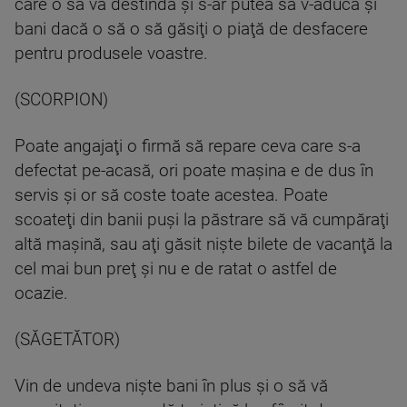
care o să vă destindă şi s-ar putea să v-aducă şi
bani dacă o să o să găsiţi o piaţă de desfacere
pentru produsele voastre.
(SCORPION)
Poate angajaţi o firmă să repare ceva care s-a
defectat pe-acasă, ori poate maşina e de dus în
servis şi or să coste toate acestea. Poate
scoateţi din banii puşi la păstrare să vă cumpăraţi
altă maşină, sau aţi găsit nişte bilete de vacanţă la
cel mai bun preţ şi nu e de ratat o astfel de
ocazie.
(SĂGETĂTOR)
Vin de undeva nişte bani în plus şi o să vă