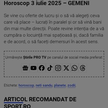
Horoscop 3 iulie 2025 – GEMENI
Se vine cu oferte de lucru și o să vă alegeți ceva
care vă place – lucrați în paralel și or să vină bani
din mai multe direcții. Poate revine intenția de a vă
cumpăra o locuință mai spațioasă și, dacă familia
e de acord, o să faceți demersuri în acest sens.
Urmărește
Știrile PRO TV
pe canalul de social media preferat:
Etichete:
horoscop
,
neti sandu
,
planete
,
zodii
,
ARTICOL RECOMANDAT DE
SPORT.RO