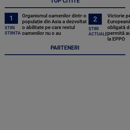
TOP CITITE
Organismul oamenilor dintr-o
Victorie p
1
2
populație din Asia a dezvoltat
Europeană
o abilitate pe care restul
obligată d
STIRI
ȘTIRI
oamenilor nu o au
permită au
STIINTA
ACTUALE
la EPPO
PARTENERI