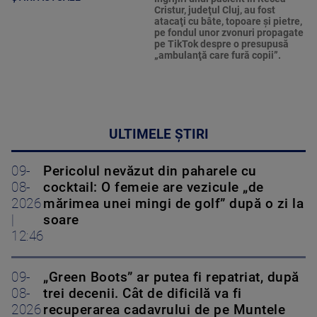
Cristur, judeţul Cluj, au fost
atacaţi cu bâte, topoare şi pietre,
pe fondul unor zvonuri propagate
pe TikTok despre o presupusă
„ambulanţă care fură copii”.
ULTIMELE ȘTIRI
09-
Pericolul nevăzut din paharele cu
08-
cocktail: O femeie are vezicule „de
2026
mărimea unei mingi de golf” după o zi la
|
soare
12:46
09-
„Green Boots” ar putea fi repatriat, după
08-
trei decenii. Cât de dificilă va fi
2026
recuperarea cadavrului de pe Muntele