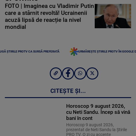
FOTO | Imaginea cu Vladimir Putin
care a stârnit revoltă! Ucrainenii
acuză lipsă de reacție la nivel
mondial
UGĂ ȘTIRILE PROTV CA SURSĂ PREFERATĂ
URMĂREȘTE ȘTIRILE PROTV ÎN GOOGLE 
CITEȘTE ȘI...
Horoscop 9 august 2026,
cu Neti Sandu. Încep să vină
bani în cont
Horoscop 9 august 2026,
prezentat de Neti Sandu la Știrile
PRO TV. O zi cu accente