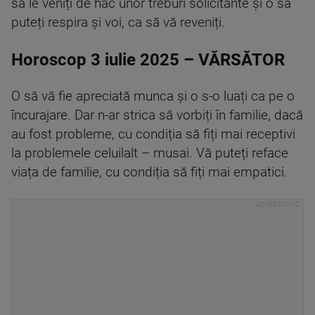
să le veniți de hac unor treburi solicitante și o să
puteți respira și voi, ca să vă reveniți.
Horoscop 3 iulie 2025 – VĂRSĂTOR
O să vă fie apreciată munca și o s-o luați ca pe o
încurajare. Dar n-ar strica să vorbiți în familie, dacă
au fost probleme, cu condiția să fiți mai receptivi
la problemele celuilalt – musai. Vă puteți reface
viața de familie, cu condiția să fiți mai empatici.