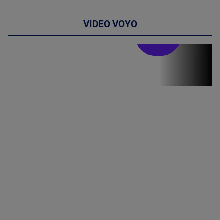
VIDEO VOYO
Stirile PRO TV
Stirile PRO
TV # 07.00 -
09 August
2026
MAI
MULTE