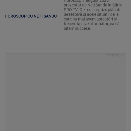
Horoscop 7 august 2026,
prezentat de Neti Sandu la Știrile
PRO TV. O zi cu surprize plăcute.
Se rezolvă și acele situații de la
HOROSCOP CU NETI SANDU
care nu mai avem așteptări și
trecem la nivelul următor, ca să
bifăm succese.