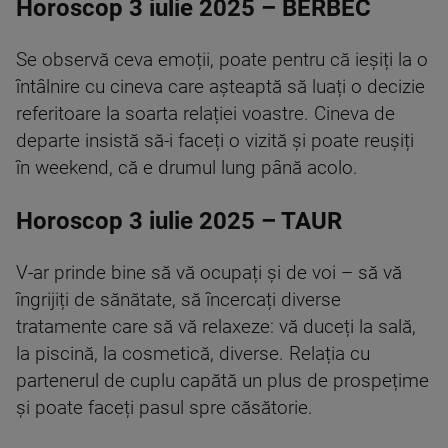
Horoscop 3 iulie 2025 – BERBEC
Se observă ceva emoții, poate pentru că ieșiți la o
întâlnire cu cineva care așteaptă să luați o decizie
referitoare la soarta relației voastre. Cineva de
departe insistă să-i faceți o vizită și poate reușiți
în weekend, că e drumul lung până acolo.
Horoscop 3 iulie 2025 – TAUR
V-ar prinde bine să vă ocupați și de voi – să vă
îngrijiți de sănătate, să încercați diverse
tratamente care să vă relaxeze: vă duceți la sală,
la piscină, la cosmetică, diverse. Relația cu
partenerul de cuplu capătă un plus de prospețime
și poate faceți pasul spre căsătorie.