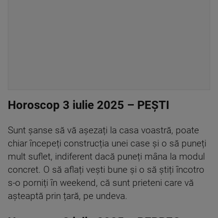
Horoscop 3 iulie 2025 – PEȘTI
Sunt șanse să vă așezați la casa voastră, poate
chiar începeți construcția unei case și o să puneți
mult suflet, indiferent dacă puneți mâna la modul
concret. O să aflați vești bune și o să știți încotro
s-o porniți în weekend, că sunt prieteni care vă
așteaptă prin țară, pe undeva.