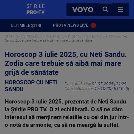
StirilePROTV
CAUTA
VOYO
TOATE 
PROTV NEWS LIVE
ULTIMELE ȘTIRI
Stirileprotv
SHOW-BUZZ
Horoscop cu Neti Sandu
Horoscop 3 iulie 2025, cu Neti
Sandu. Zodia care trebuie să aibă mai mare grijă de sănătate
Horoscop 3 iulie 2025, cu Neti Sandu.
Zodia care trebuie să aibă mai mare
grijă de sănătate
HOROSCOP CU NETI
Data publicării:
02-07-2025 | 21:29
SANDU
Data actualizării:
17-10-2025 | 10:25
Horoscop 3 iulie 2025, prezentat de Neti Sandu
la Știrile PRO TV. O zi echilibrată. O să ne dăm
interesul să menținem relațiile cu cei din jur într-
o notă de armonie, ca să ne meargă la suflet.