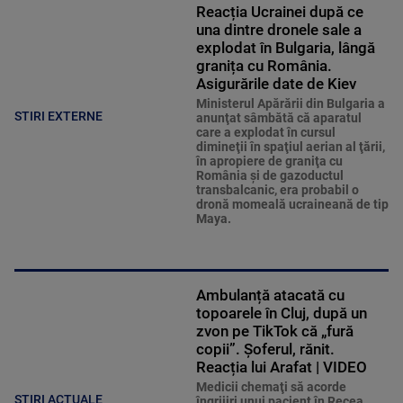
Reacția Ucrainei după ce
una dintre dronele sale a
explodat în Bulgaria, lângă
granița cu România.
Asigurările date de Kiev
Ministerul Apărării din Bulgaria a
STIRI EXTERNE
anunţat sâmbătă că aparatul
care a explodat în cursul
dimineţii în spaţiul aerian al ţării,
în apropiere de graniţa cu
România şi de gazoductul
transbalcanic, era probabil o
dronă momeală ucraineană de tip
Maya.
Ambulanță atacată cu
topoarele în Cluj, după un
zvon pe TikTok că „fură
copii”. Șoferul, rănit.
Reacția lui Arafat | VIDEO
Medicii chemaţi să acorde
ȘTIRI ACTUALE
îngrijiri unui pacient în Recea