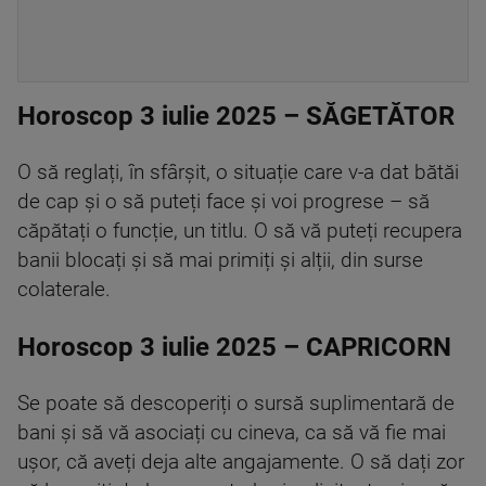
Horoscop 3 iulie 2025 – SĂGETĂTOR
O să reglați, în sfârșit, o situație care v-a dat bătăi
de cap și o să puteți face și voi progrese – să
căpătați o funcție, un titlu. O să vă puteți recupera
banii blocați și să mai primiți și alții, din surse
colaterale.
Horoscop 3 iulie 2025 – CAPRICORN
Se poate să descoperiți o sursă suplimentară de
bani și să vă asociați cu cineva, ca să vă fie mai
ușor, că aveți deja alte angajamente. O să dați zor