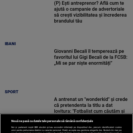
(P) Ești antreprenor? Află cum te
ajută o campanie de advertoriale
să crești vizibilitatea și încrederea
brandului tău
IBANI
Giovanni Becali îl temperează pe
favoritul lui Gigi Becali de la FCSB:
„Mi se par niște enormități”
SPORT
A antrenat un "wonderkid" și crede
că pretendenta la titlu a dat
lovitura: "Fotbalist cum căutăm și
nu găsim!"
Nouă ne pasă ca datele tale personale să rămână confidențiale
Noi și partenerii noștri
201
stocăm și/sau accesăm informații pe dispozitivul dvs., precum identificatorii cookie
unici pentru prelucrarea datelor cu caracter personal. Puteți accepta sau gestiona alegerile dvs. făcând clic mai jos