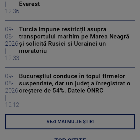
|
Everest
12:36
09-
Turcia impune restricții asupra
08-
transportului maritim pe Marea Neagră
2026
și solicită Rusiei și Ucrainei un
|
moratoriu
12:33
09-
Bucureștiul conduce în topul firmelor
08-
suspendate, dar un județ a înregistrat o
2026
creștere de 54%. Datele ONRC
|
12:12
VEZI MAI MULTE ȘTIRI