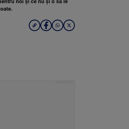
ntru noi şi ce nu şi o să le
poate.