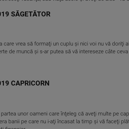
019 SĂGETĂTOR
 care vrea să formaţi un cuplu şi nici voi nu vă doriţi a
rte de muncă şi s-ar putea să vă intereseze câte ceva p
019 CAPRICORN
n partea unor oameni care înţeleg că aveţi multe pe cap
a banii pe care nu i-aţi încasat la timp şi vă faceţi plăt