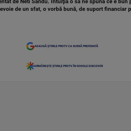
tat de Neti Sandu. Intuiţia o să ne spună ce e bun pe
nevoie de un sfat, o vorbă bună, de suport financiar 
ADAUGĂ ȘTIRILE PROTV CA SURSĂ PREFERATĂ
URMĂREȘTE ȘTIRILE PROTV ÎN GOOGLE DISCOVER