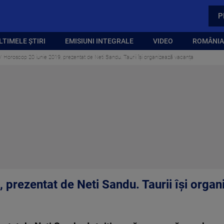
P
LTIMELE ȘTIRI
EMISIUNI INTEGRALE
VIDEO
ROMÂNIA,
Horoscop 20 iunie 2019, prezentat de Neti Sandu. Taurii își organizează vacanța
 prezentat de Neti Sandu. Taurii își orga