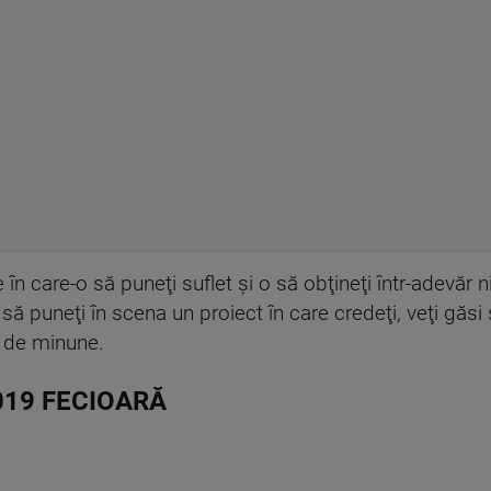
te în care-o să puneţi suflet şi o să obţineţi într-adevăr 
să puneţi în scena un proiect în care credeţi, veţi găsi
i de minune.
019 FECIOARĂ