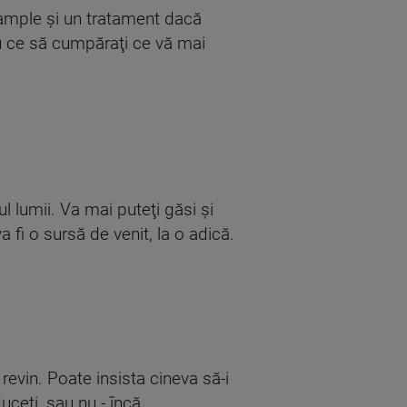
e ample şi un tratament dacă
cu ce să cumpăraţi ce vă mai
l lumii. Va mai puteţi găsi şi
 fi o sursă de venit, la o adică.
 revin. Poate insista cineva să-i
duceţi, sau nu - încă.