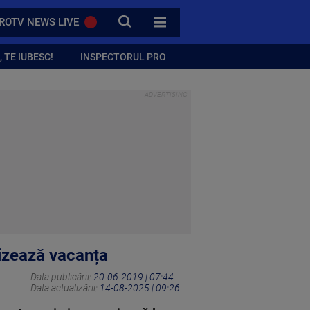
CAUTA
ROTV NEWS LIVE
TOATE CATEGORIILE
 TE IUBESC!
INSPECTORUL PRO
nizează vacanța
Data publicării:
20-06-2019 | 07:44
Data actualizării:
14-08-2025 | 09:26