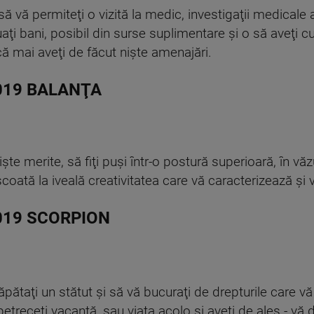
i să vă permiteţi o vizită la medic, investigaţii medical
aţi bani, posibil din surse suplimentare şi o să aveţi 
 că mai aveţi de făcut nişte amenajări.
019 BALANŢA
e merite, să fiţi puşi într-o postură superioară, în văzu
oată la iveală creativitatea care vă caracterizează şi va
019 SCORPION
ăpătaţi un stătut şi să vă bucuraţi de drepturile care vă
 petreceţi vacanţă, sau viaţa acolo şi aveţi de ales - vă 