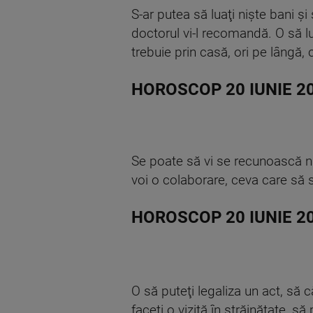
S-ar putea să luaţi nişte bani ş
doctorul vi-l recomandă. O să lu
trebuie prin casă, ori pe lângă,
HOROSCOP 20 IUNIE 2
Se poate să vi se recunoască nişt
voi o colaborare, ceva care să sc
HOROSCOP 20 IUNIE 2
O să puteţi legaliza un act, să c
faceţi o vizită în străinătate, să