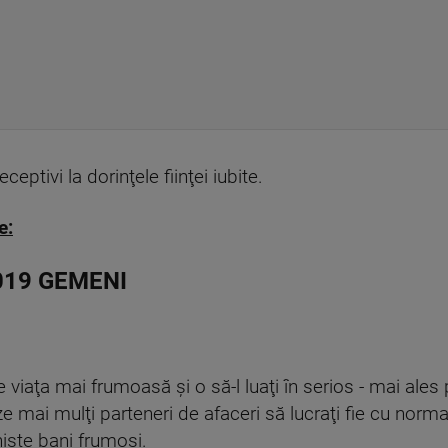
eceptivi la dorinţele fiinţei iubite.
e:
019 GEMENI
viaţa mai frumoasă şi o să-l luaţi în serios - mai ales
ze mai mulţi parteneri de afaceri să lucraţi fie cu norma
nişte bani frumoşi.