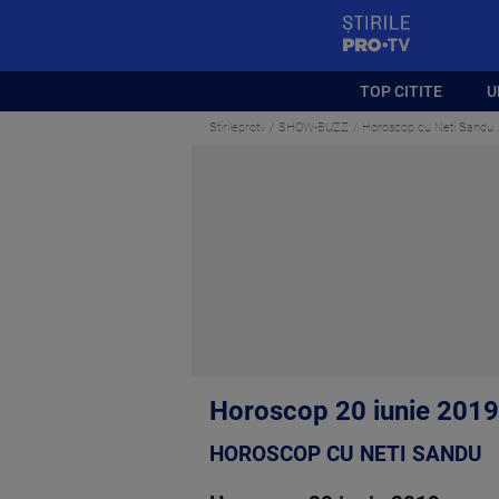
StirilePROTV
TOP CITITE
U
Stirileprotv
SHOW-BUZZ
Horoscop cu Neti Sandu
Horoscop 20 iunie 2019,
HOROSCOP CU NETI SANDU