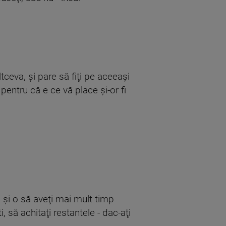
ltceva, şi pare să fiţi pe aceeaşi
entru că e ce vă place şi-or fi
 şi o să aveţi mai mult timp
i, să achitaţi restantele - dac-aţi