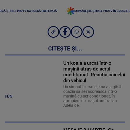
UGĂ ȘTIRILE PROTV CA SURSĂ PREFERATĂ
URMĂREȘTE ȘTIRILE PROTV ÎN GOOGLE 
CITEȘTE ȘI...
Un koala a urcat într-o
mașină atras de aerul
condiționat. Reacția câinelui
din vehicul
Un simpatic ursuleț koala a găsit
ocazia să se răcorească într-o
mașină cu aer condiționat, în
FUN
apropiere de orașul australian
Adelaide.
MESAJE 8 MARTIE. Ce