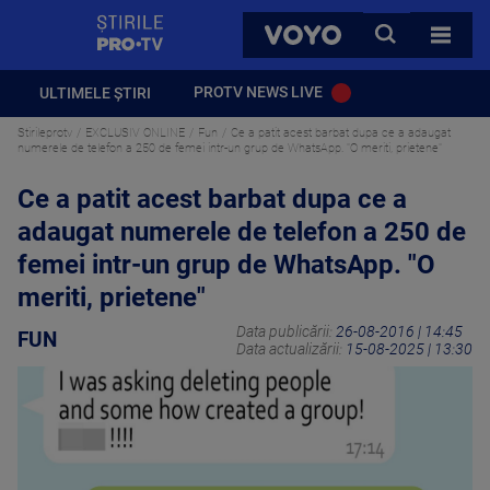
StirilePROTV
CAUTA
VOYO
TOATE 
PROTV NEWS LIVE
ULTIMELE ȘTIRI
Stirileprotv
EXCLUSIV ONLINE
Fun
Ce a patit acest barbat dupa ce a adaugat
numerele de telefon a 250 de femei intr-un grup de WhatsApp. "O meriti, prietene"
Ce a patit acest barbat dupa ce a
adaugat numerele de telefon a 250 de
femei intr-un grup de WhatsApp. "O
meriti, prietene"
Data publicării:
26-08-2016 | 14:45
FUN
Data actualizării:
15-08-2025 | 13:30