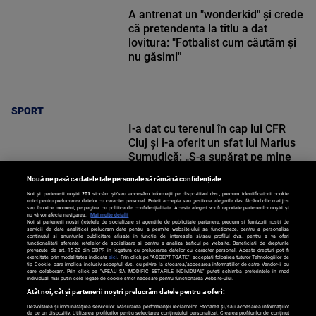
A antrenat un "wonderkid" și crede
că pretendenta la titlu a dat
lovitura: "Fotbalist cum căutăm și
nu găsim!"
SPORT
I-a dat cu terenul în cap lui CFR
Cluj și i-a oferit un sfat lui Marius
Șumudică: „S-a supărat pe mine
când i-am zis”
Nouă ne pasă ca datele tale personale să rămână confidențiale
Noi și partenerii noștri
201
stocăm și/sau accesăm informații pe dispozitivul dvs., precum identificatorii cookie
unici pentru prelucrarea datelor cu caracter personal. Puteți accepta sau gestiona alegerile dvs. făcând clic mai jos
sau în orice moment, pe pagina cu politica de confidențialitate. Aceste alegeri vor fi raportate partenerilor noștri și
nu vă vor afecta navigarea.
Mai multe detalii
Noi si partenerii nostri (retelele de socializare si agentiile de publicitate partenere, precum si furnizorii nostri de
SPORT
servicii de date analitice) prelucram date pentru a permite website-ului sa functioneze, pentru a personaliza
continutul si anunturile publicitare afisate in functie de interesele si/sau profilul dvs., pentru a va oferi
functionalitati aferente retelelor de socializare si pentru a analiza traficul pe website. Beneficiati de drepturile
prevazute de art. 15-22 din GDPR in legatura cu prelucrarea datelor cu caracter personal. Aceste drepturi pot fi
exercitate prin modalitatea indicata
aici
. Prin click pe “ACCEPT TOATE”, acceptati folosirea tuturor Tehnologiilor de
tip Cookie, care implica inclusiv acceptul dvs. cu privire la stocarea/accesarea informatiilor de catre Vendor-ii cu
care colaboram. Prin click pe “VREAU SA MODIFIC SETARILE INDIVIDUAL” puteti schimba preferintele in mod
individual, mai putin cele legate de cookie strict necesare pentru functionarea website-ului.
Atât noi, cât și partenerii noștri prelucrăm datele pentru a oferi:
Dezvoltarea și îmbunătățirea serviciilor. Măsurarea performanței reclamelor. Stocarea și/sau accesarea informațiilor
de pe un dispozitiv. Utilizarea profilurilor pentru selectarea conținutului personalizat. Crearea profilurilor de conținut