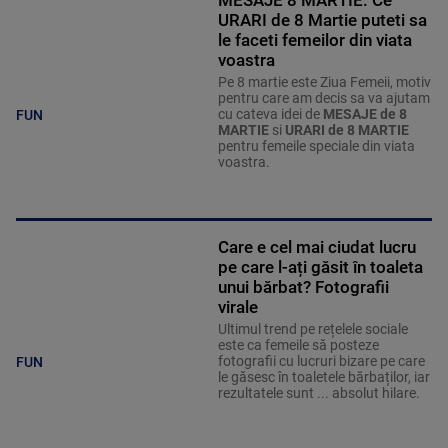
URARI de 8 Martie puteti sa
le faceti femeilor din viata
voastra
Pe 8 martie este Ziua Femeii, motiv
pentru care am decis sa va ajutam
cu cateva idei de
MESAJE de 8
FUN
MARTIE
si
URARI de 8 MARTIE
pentru femeile speciale din viata
voastra.
Care e cel mai ciudat lucru
pe care l-ați găsit în toaleta
unui bărbat? Fotografii
virale
Ultimul trend pe rețelele sociale
este ca femeile să posteze
fotografii cu lucruri bizare pe care
FUN
le găsesc în toaletele bărbaților, iar
rezultatele sunt ... absolut hilare.