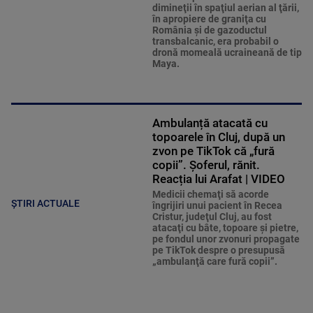
dimineţii în spaţiul aerian al ţării,
în apropiere de graniţa cu
România şi de gazoductul
transbalcanic, era probabil o
dronă momeală ucraineană de tip
Maya.
Ambulanță atacată cu
topoarele în Cluj, după un
zvon pe TikTok că „fură
copii”. Șoferul, rănit.
Reacția lui Arafat | VIDEO
Medicii chemaţi să acorde
ȘTIRI ACTUALE
îngrijiri unui pacient în Recea
Cristur, judeţul Cluj, au fost
atacaţi cu bâte, topoare şi pietre,
pe fondul unor zvonuri propagate
pe TikTok despre o presupusă
„ambulanţă care fură copii”.