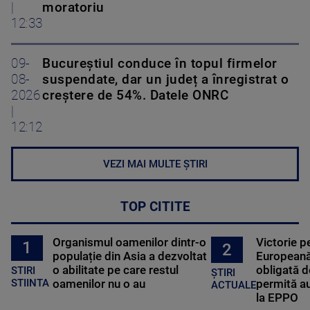
|
moratoriu
12:33
09-
Bucureștiul conduce în topul firmelor
08-
suspendate, dar un județ a înregistrat o
2026
creștere de 54%. Datele ONRC
|
12:12
VEZI MAI MULTE ȘTIRI
TOP CITITE
Organismul oamenilor dintr-o
Victorie p
1
2
populație din Asia a dezvoltat
Europeană
o abilitate pe care restul
obligată d
STIRI
ȘTIRI
oamenilor nu o au
permită au
STIINTA
ACTUALE
la EPPO