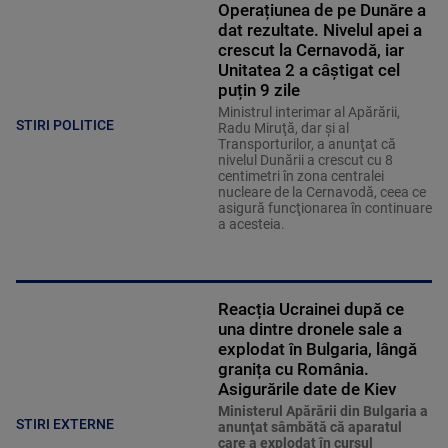
Operațiunea de pe Dunăre a
dat rezultate. Nivelul apei a
crescut la Cernavodă, iar
Unitatea 2 a câștigat cel
puțin 9 zile
Ministrul interimar al Apărării,
STIRI POLITICE
Radu Miruţă, dar şi al
Transporturilor, a anunţat că
nivelul Dunării a crescut cu 8
centimetri în zona centralei
nucleare de la Cernavodă, ceea ce
asigură funcţionarea în continuare
a acesteia.
Reacția Ucrainei după ce
una dintre dronele sale a
explodat în Bulgaria, lângă
granița cu România.
Asigurările date de Kiev
Ministerul Apărării din Bulgaria a
STIRI EXTERNE
anunţat sâmbătă că aparatul
care a explodat în cursul