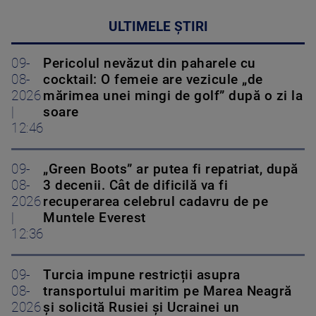
ULTIMELE ȘTIRI
09-
Pericolul nevăzut din paharele cu
08-
cocktail: O femeie are vezicule „de
2026
mărimea unei mingi de golf” după o zi la
|
soare
12:46
09-
„Green Boots” ar putea fi repatriat, după
08-
3 decenii. Cât de dificilă va fi
2026
recuperarea celebrul cadavru de pe
|
Muntele Everest
12:36
09-
Turcia impune restricții asupra
08-
transportului maritim pe Marea Neagră
2026
și solicită Rusiei și Ucrainei un