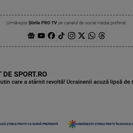
Urmărește
Știrile PRO TV
pe canalul de social media preferat:
 DE SPORT.RO
in care a stârnit revoltă! Ucrainenii acuză lipsă de r
UGĂ ȘTIRILE PROTV CA SURSĂ PREFERATĂ
URMĂREȘTE ȘTIRILE PROTV ÎN GOOGLE 