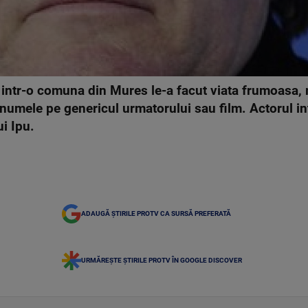
 intr-o comuna din Mures le-a facut viata frumoasa,
a numele pe genericul urmatorului sau film. Actorul in
i Ipu.
ADAUGĂ ȘTIRILE PROTV CA SURSĂ PREFERATĂ
URMĂREȘTE ȘTIRILE PROTV ÎN GOOGLE DISCOVER