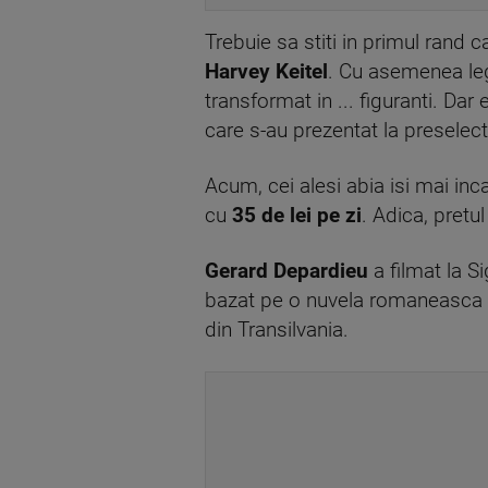
Trebuie sa stiti in primul rand 
Harvey Keitel
. Cu asemenea lege
transformat in ... figuranti. Da
care s-au prezentat la preselecti
Acum, cei alesi abia isi mai inca
cu
35 de lei pe zi
. Adica, pretu
Gerard Depardieu
a filmat la Si
bazat pe o nuvela romaneasca a c
din Transilvania.