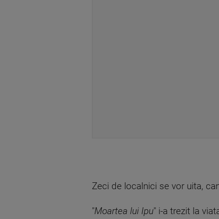
Zeci de localnici se vor uita, c
"
Moartea lui Ipu
" i-a trezit la v