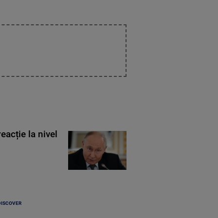
eacție la nivel
DISCOVER