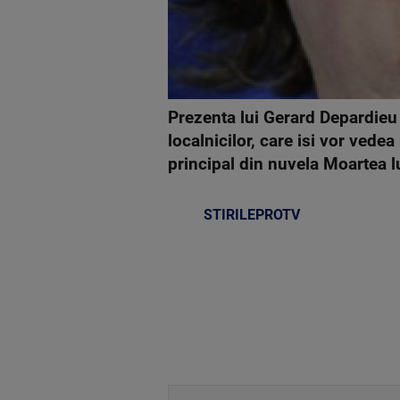
Prezenta lui Gerard Depardieu
localnicilor, care isi vor vede
principal din nuvela Moartea lu
STIRILEPROTV