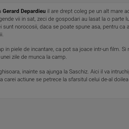
ca
Gerard Depardieu
il are drept coleg pe un alt mare a
nde vii in sat, zeci de gospodari au lasat la o parte 
r ei sunt norocosii, daca se poate spune asa, pentru ca
i.
p in piele de incantare, ca pot sa joace intr-un film. Si
l unei zile de munca la camp.
ghisoara, inainte sa ajunga la Saschiz. Aici il va intruch
arei actiune se petrece la sfarsitul celui de-al doilea