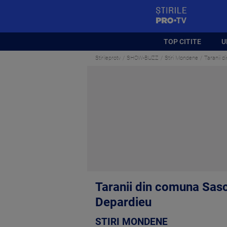
StirilePROTV
TOP CITITE
U
Stirileprotv
SHOW-BUZZ
Stiri Mondene
Taranii d
Taranii din comuna Sasch
Depardieu
STIRI MONDENE