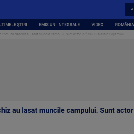
P
LTIMELE ȘTIRI
EMISIUNI INTEGRALE
VIDEO
ROMÂNIA,
in comuna Saschiz au lasat muncile campului. Sunt actori in filmul lui Gerard Depardieu
iz au lasat muncile campului. Sunt actori 