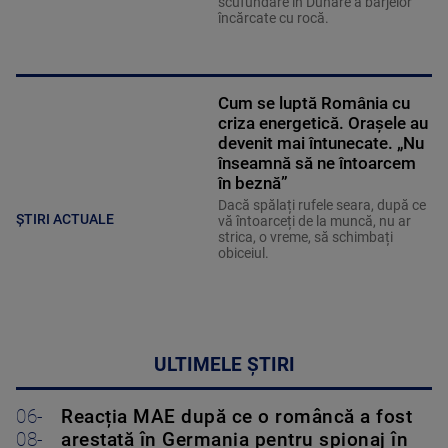
scufundare în Dunăre a barjelor
încărcate cu rocă.
Cum se luptă România cu
criza energetică. Orașele au
devenit mai întunecate. „Nu
înseamnă să ne întoarcem
în beznă”
Dacă spălați rufele seara, după ce
ȘTIRI ACTUALE
vă întoarceți de la muncă, nu ar
strica, o vreme, să schimbați
obiceiul.
ULTIMELE ȘTIRI
06-
Reacția MAE după ce o româncă a fost
08-
arestată în Germania pentru spionaj în