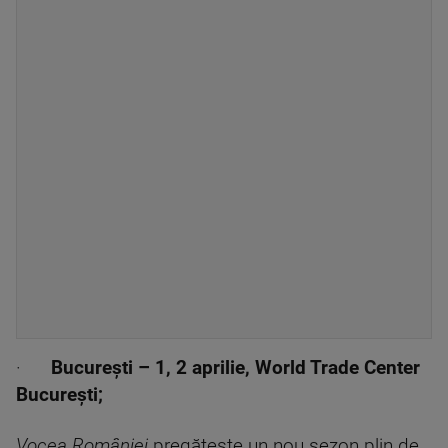
·
București – 1, 2 aprilie, World Trade Center
București;
Vocea României
pregătește un nou sezon plin de