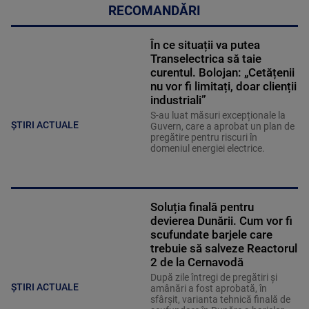
RECOMANDĂRI
În ce situații va putea
Transelectrica să taie
curentul. Bolojan: „Cetățenii
nu vor fi limitați, doar clienții
industriali”
S-au luat măsuri excepționale la
ȘTIRI ACTUALE
Guvern, care a aprobat un plan de
pregătire pentru riscuri în
domeniul energiei electrice.
Soluția finală pentru
devierea Dunării. Cum vor fi
scufundate barjele care
trebuie să salveze Reactorul
2 de la Cernavodă
După zile întregi de pregătiri și
ȘTIRI ACTUALE
amânări a fost aprobată, în
sfârșit, varianta tehnică finală de