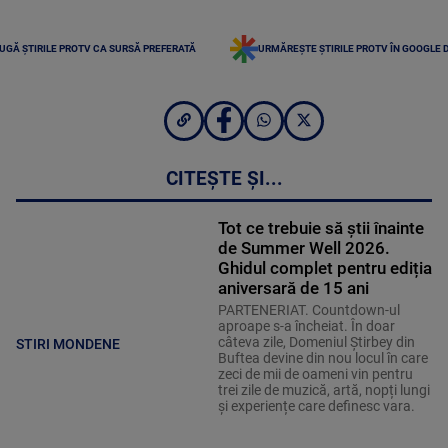
UGĂ ȘTIRILE PROTV CA SURSĂ PREFERATĂ
URMĂREȘTE ȘTIRILE PROTV ÎN GOOGLE 
CITEȘTE ȘI...
Tot ce trebuie să știi înainte
de Summer Well 2026.
Ghidul complet pentru ediția
aniversară de 15 ani
PARTENERIAT. Countdown-ul
aproape s-a încheiat. În doar
câteva zile, Domeniul Știrbey din
STIRI MONDENE
Buftea devine din nou locul în care
zeci de mii de oameni vin pentru
trei zile de muzică, artă, nopți lungi
și experiențe care definesc vara.