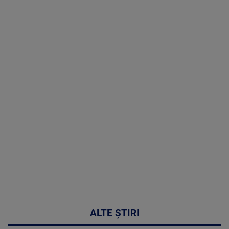
TV # 19.00 -
06 August
2026
MAI
MULTE
DETALII
47:43
ALTE ȘTIRI