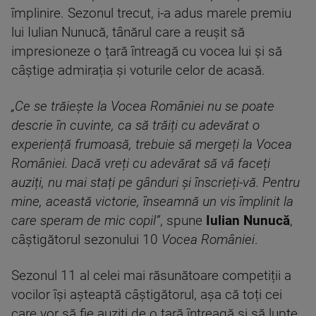
împlinire. Sezonul trecut, i-a adus marele premiu
lui Iulian Nunucă, tânărul care a reușit să
impresioneze o țară întreagă cu vocea lui și să
câștige admirația și voturile celor de acasă.
„Ce se trăiește la Vocea României nu se poate
descrie în cuvinte, ca să trăiți cu adevărat o
experiență frumoasă, trebuie să mergeți la Vocea
României. Dacă vreți cu adevărat să vă faceți
auziți, nu mai stați pe gânduri și înscrieți-vă. Pentru
mine, această victorie, înseamnă un vis împlinit la
care speram de mic copil”
, spune
Iulian Nunucă
,
câștigătorul sezonului 10
Vocea României
.
Sezonul 11 al celei mai răsunătoare competiții a
vocilor își așteaptă câștigătorul, așa că toți cei
care vor să fie auziți de o țară întreagă și să lupte