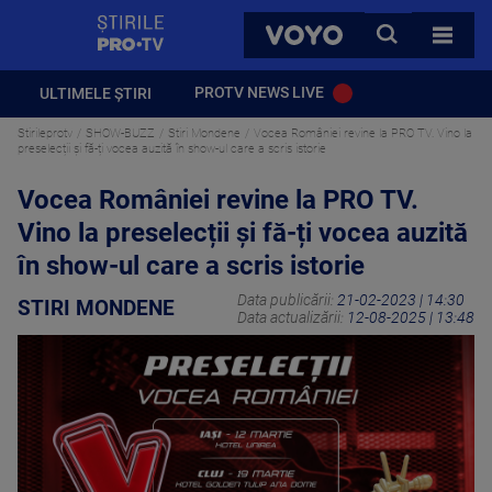
StirilePROTV
CAUTA
VOYO
TOATE 
PROTV NEWS LIVE
ULTIMELE ȘTIRI
Stirileprotv
SHOW-BUZZ
Stiri Mondene
Vocea României revine la PRO TV. Vino la
preselecții și fă-ți vocea auzită în show-ul care a scris istorie
Vocea României revine la PRO TV.
Vino la preselecții și fă-ți vocea auzită
în show-ul care a scris istorie
Data publicării:
21-02-2023 | 14:30
STIRI MONDENE
Data actualizării:
12-08-2025 | 13:48