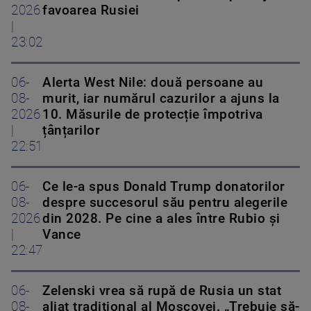
2026
favoarea Rusiei
|
23:02
06-
Alerta West Nile: două persoane au
08-
murit, iar numărul cazurilor a ajuns la
2026
10. Măsurile de protecție împotriva
|
țânțarilor
22:51
06-
Ce le-a spus Donald Trump donatorilor
08-
despre succesorul său pentru alegerile
2026
din 2028. Pe cine a ales între Rubio și
|
Vance
22:47
06-
Zelenski vrea să rupă de Rusia un stat
08-
aliat tradițional al Moscovei. „Trebuie să-