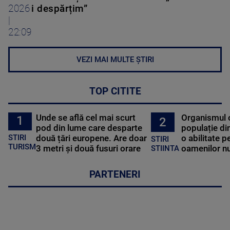
2026
i despărțim”
|
22:09
VEZI MAI MULTE ȘTIRI
TOP CITITE
Unde se află cel mai scurt
Organismul 
1
2
pod din lume care desparte
populație di
STIRI
două țări europene. Are doar
o abilitate p
STIRI
TURISM
3 metri și două fusuri orare
oamenilor nu
STIINTA
PARTENERI