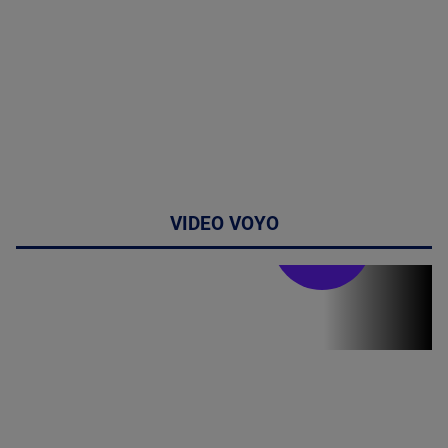
VIDEO VOYO
Stirile PRO TV
Stirile PRO