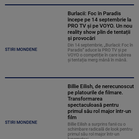
Burlacii: Foc în Paradis
începe pe 14 septembrie la
PRO TV și pe VOYO. Un nou
reality show plin de tentații
și provocări
Din 14 septembrie, „Burlacii: Foc în
STIRI MONDENE
Paradis” aduce la PRO TV și pe
VOYO o competiție în care iubirea
și tentația merg mână în mână.
Billie Eilish, de nerecunoscut
pe platourile de filmare.
Transformarea
spectaculoasă pentru
primul său rol major într-un
film
STIRI MONDENE
Billie Eilish a surprins fanii cu o
schimbare radicală de look pentru
primul său rol major într-un