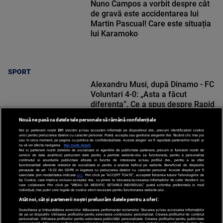
Nuno Campos a vorbit despre cât
de gravă este accidentarea lui
Martin Pascual! Care este situația
lui Karamoko
SPORT
Alexandru Musi, după Dinamo - FC
Voluntari 4-0: „Asta a făcut
diferența”. Ce a spus despre Rapid
Nouă ne pasă ca datele tale personale să rămână confidențiale
Noi și partenerii noștri
201
stocăm și/sau accesăm informații pe dispozitivul dvs., precum identificatorii cookie
unici pentru prelucrarea datelor cu caracter personal. Puteți accepta sau gestiona alegerile dvs. făcând clic mai jos
sau în orice moment, pe pagina cu politica de confidențialitate. Aceste alegeri vor fi raportate partenerilor noștri și
nu vă vor afecta navigarea.
Mai multe detalii
Noi si partenerii nostri (retelele de socializare si agentiile de publicitate partenere, precum si furnizorii nostri de
SPORT
servicii de date analitice) prelucram date pentru a permite website-ului sa functioneze, pentru a personaliza
continutul si anunturile publicitare afisate in functie de interesele si/sau profilul dvs., pentru a va oferi
functionalitati aferente retelelor de socializare si pentru a analiza traficul pe website. Beneficiati de drepturile
prevazute de art. 15-22 din GDPR in legatura cu prelucrarea datelor cu caracter personal. Aceste drepturi pot fi
exercitate prin modalitatea indicata
aici
. Prin click pe “ACCEPT TOATE”, acceptati folosirea tuturor Tehnologiilor de
tip Cookie, care implica inclusiv acceptul dvs. cu privire la stocarea/accesarea informatiilor de catre Vendor-ii cu
care colaboram. Prin click pe “VREAU SA MODIFIC SETARILE INDIVIDUAL” puteti schimba preferintele in mod
individual, mai putin cele legate de cookie strict necesare pentru functionarea website-ului.
Atât noi, cât și partenerii noștri prelucrăm datele pentru a oferi:
Dezvoltarea și îmbunătățirea serviciilor. Măsurarea performanței reclamelor. Stocarea și/sau accesarea informațiilor
de pe un dispozitiv. Utilizarea profilurilor pentru selectarea conținutului personalizat. Crearea profilurilor de conținut
personalizat. Utilizarea profilurilor pentru selectarea publicității personalizate. Crearea profilurilor pentru publicitate