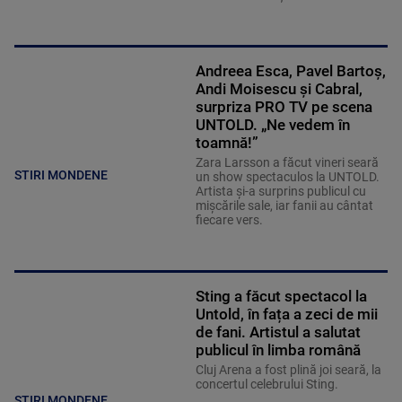
Andreea Esca, Pavel Bartoș,
Andi Moisescu și Cabral,
surpriza PRO TV pe scena
UNTOLD. „Ne vedem în
toamnă!”
Zara Larsson a făcut vineri seară
STIRI MONDENE
un show spectaculos la UNTOLD.
Artista și-a surprins publicul cu
mișcările sale, iar fanii au cântat
fiecare vers.
Sting a făcut spectacol la
Untold, în fața a zeci de mii
de fani. Artistul a salutat
publicul în limba română
Cluj Arena a fost plină joi seară, la
concertul celebrului Sting.
STIRI MONDENE