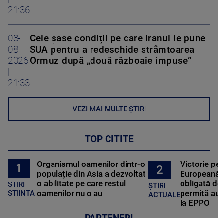
21:36
08-
Cele șase condiții pe care Iranul le pune
08-
SUA pentru a redeschide strâmtoarea
2026
Ormuz după „două războaie impuse”
|
21:33
VEZI MAI MULTE ȘTIRI
TOP CITITE
Organismul oamenilor dintr-o
Victorie p
1
2
populație din Asia a dezvoltat
Europeană
o abilitate pe care restul
obligată d
STIRI
ȘTIRI
oamenilor nu o au
permită au
STIINTA
ACTUALE
la EPPO