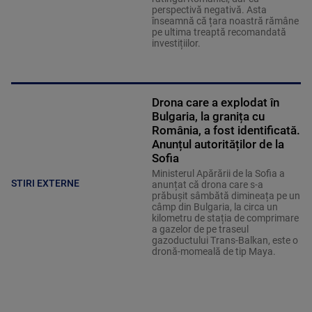
perspectivă negativă. Asta
înseamnă că țara noastră rămâne
pe ultima treaptă recomandată
investițiilor.
Drona care a explodat în
Bulgaria, la granița cu
România, a fost identificată.
Anunțul autorităților de la
Sofia
Ministerul Apărării de la Sofia a
STIRI EXTERNE
anunțat că drona care s-a
prăbușit sâmbătă dimineața pe un
câmp din Bulgaria, la circa un
kilometru de stația de comprimare
a gazelor de pe traseul
gazoductului Trans-Balkan, este o
dronă-momeală de tip Maya.