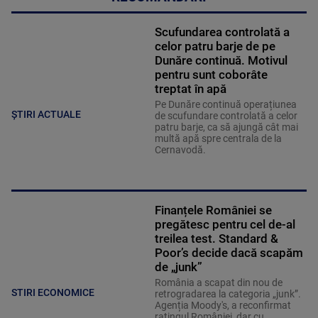
Scufundarea controlată a
celor patru barje de pe
Dunăre continuă. Motivul
pentru sunt coborâte
treptat în apă
Pe Dunăre continuă operațiunea
ȘTIRI ACTUALE
de scufundare controlată a celor
patru barje, ca să ajungă cât mai
multă apă spre centrala de la
Cernavodă.
Finanțele României se
pregătesc pentru cel de-al
treilea test. Standard &
Poor’s decide dacă scapăm
de „junk”
România a scapat din nou de
STIRI ECONOMICE
retrogradarea la categoria „junk”.
Agenția Moody's, a reconfirmat
ratingul României, dar cu