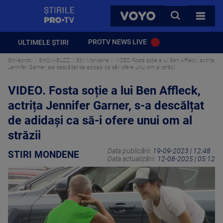
StirilePROTV
CAUTA
VOYO
TOATE 
PROTV NEWS LIVE
ULTIMELE ȘTIRI
Stirileprotv
SHOW-BUZZ
Stiri Mondene
VIDEO. Fosta soție a lui Ben Affleck, actrița
Jennifer Garner, s-a descălțat de adidași ca să-i ofere unui om al străzii
VIDEO. Fosta soție a lui Ben Affleck,
actrița Jennifer Garner, s-a descălțat
de adidași ca să-i ofere unui om al
străzii
Data publicării:
19-09-2023 | 12:48
STIRI MONDENE
Data actualizării:
12-08-2025 | 05:12