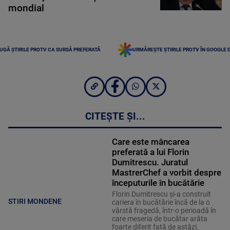
mondial
UGĂ ȘTIRILE PROTV CA SURSĂ PREFERATĂ
URMĂREȘTE ȘTIRILE PROTV ÎN GOOGLE 
CITEȘTE ȘI...
Care este mâncarea
preferată a lui Florin
Dumitrescu. Juratul
MastrerChef a vorbit despre
începuturile în bucătărie
Florin Dumitrescu și-a construit
STIRI MONDENE
cariera în bucătărie încă de la o
vârstă fragedă, într-o perioadă în
care meseria de bucătar arăta
foarte diferit față de astăzi.