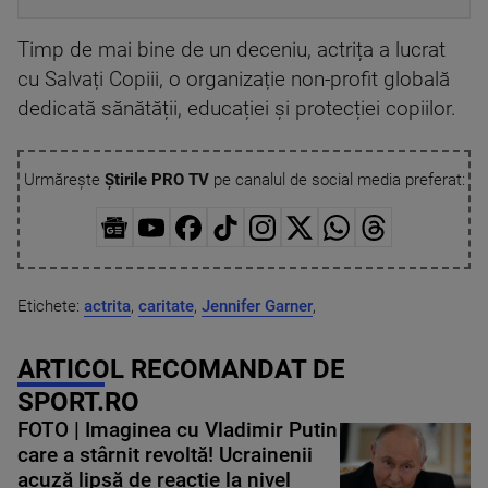
Timp de mai bine de un deceniu, actrița a lucrat
cu Salvați Copiii, o organizație non-profit globală
dedicată sănătății, educației și protecției copiilor.
Urmărește
Știrile PRO TV
pe canalul de social media preferat:
Etichete:
actrita
,
caritate
,
Jennifer Garner
,
ARTICOL RECOMANDAT DE
SPORT.RO
FOTO | Imaginea cu Vladimir Putin
care a stârnit revoltă! Ucrainenii
acuză lipsă de reacție la nivel