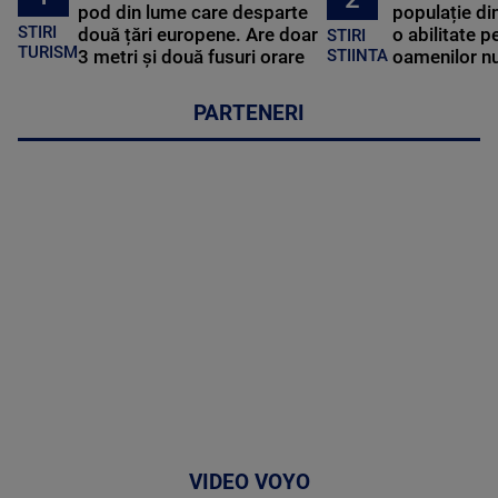
pod din lume care desparte
populație di
STIRI
două țări europene. Are doar
o abilitate p
STIRI
TURISM
3 metri și două fusuri orare
oamenilor nu
STIINTA
PARTENERI
VIDEO VOYO