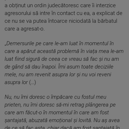
a obținut un ordin judecătoresc care îi interzice
agresorului să intre în contact cu ea, a explicat de
ce nu se va putea întoarce niciodată la bărbatul
care a agresat-o.
„
Demersurile pe care le-am luat în momentul în
care a apărut această problemă în viața mea le-am
luat fiind sigură de ceea ce vreau să fac și nu am
de gând să dau înapoi. Îmi asum toate deciziile
mele, nu am revenit asupra lor și nu voi reveni
asupra lor
(…)
Nu, nu îmi doresc o împăcare cu fostul meu
prieten, nu îmi doresc să-mi retrag plângerea pe
care am făcut-o în momentul în care am fost
șantajată, abuzată emoțional și lovită. Nu aș avea
de ce să fac asta, chiar dacă am fost șantajată în