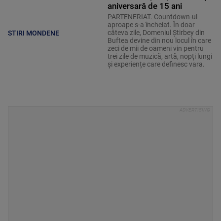
aniversară de 15 ani
PARTENERIAT. Countdown-ul
aproape s-a încheiat. În doar
câteva zile, Domeniul Știrbey din
STIRI MONDENE
Buftea devine din nou locul în care
zeci de mii de oameni vin pentru
trei zile de muzică, artă, nopți lungi
și experiențe care definesc vara.