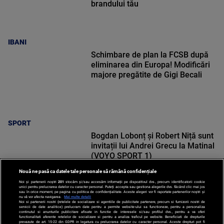
brandului tău
IBANI
Schimbare de plan la FCSB după
eliminarea din Europa! Modificări
majore pregătite de Gigi Becali
SPORT
Bogdan Lobonț și Robert Niță sunt
invitații lui Andrei Grecu la Matinal
(VOYO SPORT 1)
Nouă ne pasă ca datele tale personale să rămână confidențiale
Noi și partenerii noștri
201
stocăm și/sau accesăm informații pe dispozitivul dvs., precum identificatorii cookie
unici pentru prelucrarea datelor cu caracter personal. Puteți accepta sau gestiona alegerile dvs. făcând clic mai jos
sau în orice moment, pe pagina cu politica de confidențialitate. Aceste alegeri vor fi raportate partenerilor noștri și
nu vă vor afecta navigarea.
Mai multe detalii
Noi si partenerii nostri (retelele de socializare si agentiile de publicitate partenere, precum si furnizorii nostri de
SPORT
servicii de date analitice) prelucram date pentru a permite website-ului sa functioneze, pentru a personaliza
continutul si anunturile publicitare afisate in functie de interesele si/sau profilul dvs., pentru a va oferi
functionalitati aferente retelelor de socializare si pentru a analiza traficul pe website. Beneficiati de drepturile
prevazute de art. 15-22 din GDPR in legatura cu prelucrarea datelor cu caracter personal. Aceste drepturi pot fi