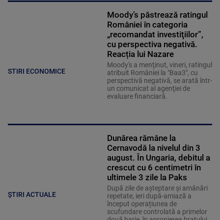
Moody’s păstrează ratingul
României în categoria
„recomandat investiţiilor”,
cu perspectiva negativă.
Reacția lui Nazare
Moody's a menţinut, vineri, ratingul
STIRI ECONOMICE
atribuit României la "Baa3", cu
perspectivă negativă, se arată într-
un comunicat al agenţiei de
evaluare financiară.
Dunărea rămâne la
Cernavodă la nivelul din 3
august. În Ungaria, debitul a
crescut cu 6 centimetri în
ultimele 3 zile la Paks
După zile de așteptare și amânări
ȘTIRI ACTUALE
repetate, ieri după-amiază a
început operațiunea de
scufundare controlată a primelor
două barje, în apropierea brațului