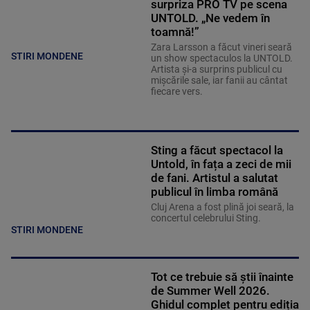
surpriza PRO TV pe scena
UNTOLD. „Ne vedem în
toamnă!”
Zara Larsson a făcut vineri seară
STIRI MONDENE
un show spectaculos la UNTOLD.
Artista și-a surprins publicul cu
mișcările sale, iar fanii au cântat
fiecare vers.
Sting a făcut spectacol la
Untold, în fața a zeci de mii
de fani. Artistul a salutat
publicul în limba română
Cluj Arena a fost plină joi seară, la
concertul celebrului Sting.
STIRI MONDENE
Tot ce trebuie să știi înainte
de Summer Well 2026.
Ghidul complet pentru ediția