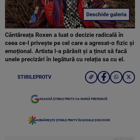
Deschide galeria
INSTAGRAM
Cântăreața Roxen a luat o decizie radicală în
ceea ce-l privește pe cel care a agresat-o fizic și
emoțional. Artista l-a părăsit și a ținut să facă
unele precizări în legătură cu relația sa cu el.
STIRILEPROTV
ADAUGĂ ȘTIRILE PROTV CA SURSĂ PREFERATĂ
URMĂREȘTE ȘTIRILE PROTV ÎN GOOGLE DISCOVER