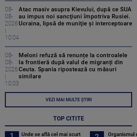
08-
Atac masiv asupra Kievului, după ce SUA
08-
au impus noi sancţiuni împotriva Rusiei.
2026
Ucraina, lipsă de muniţie şi interceptoare
|
10:04
08-
Meloni refuză să renunțe la controalele
08-
la frontieră după valul de migranți din
2026
Ceuta. Spania ripostează cu măsuri
|
similare
10:03
VEZI MAI MULTE ȘTIRI
TOP CITITE
Unde se află cel mai scurt
Organismul 
1
2