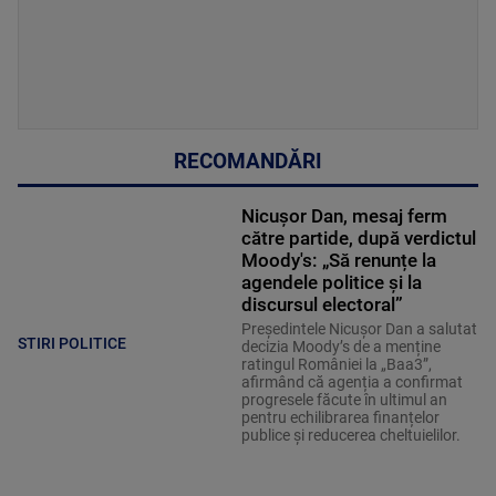
RECOMANDĂRI
Nicușor Dan, mesaj ferm
către partide, după verdictul
Moody's: „Să renunțe la
agendele politice şi la
discursul electoral”
Președintele Nicușor Dan a salutat
STIRI POLITICE
decizia Moody’s de a menține
ratingul României la „Baa3”,
afirmând că agenția a confirmat
progresele făcute în ultimul an
pentru echilibrarea finanțelor
publice și reducerea cheltuielilor.