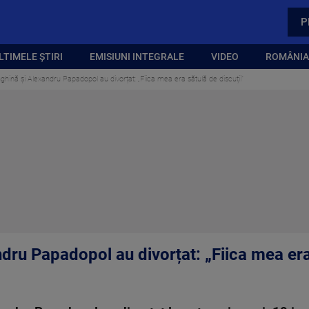
P
LTIMELE ȘTIRI
EMISIUNI INTEGRALE
VIDEO
ROMÂNIA,
ghină și Alexandru Papadopol au divorțat: „Fiica mea era sătulă de discuții”
dru Papadopol au divorțat: „Fiica mea era 