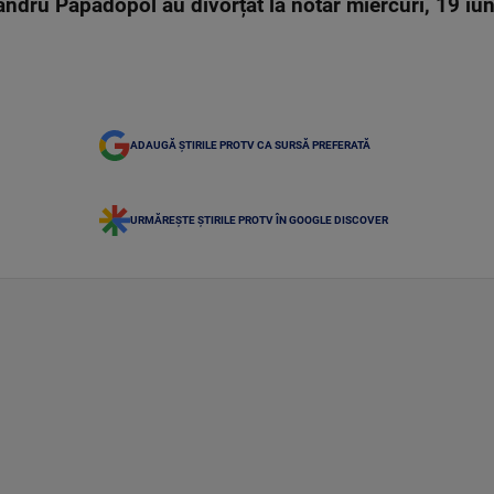
andru Papadopol au divorțat la notar miercuri, 19 iun
ADAUGĂ ȘTIRILE PROTV CA SURSĂ PREFERATĂ
URMĂREȘTE ȘTIRILE PROTV ÎN GOOGLE DISCOVER