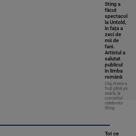
Sting a
făcut
spectacol
la Untold,
în fața a
zeci de
mii de
fani.
Artistul a
salutat
publicul
în limba
română
Cluj Arena a
fost plină joi
seară, la
concertul
celebrului
Sting.
Tot ce