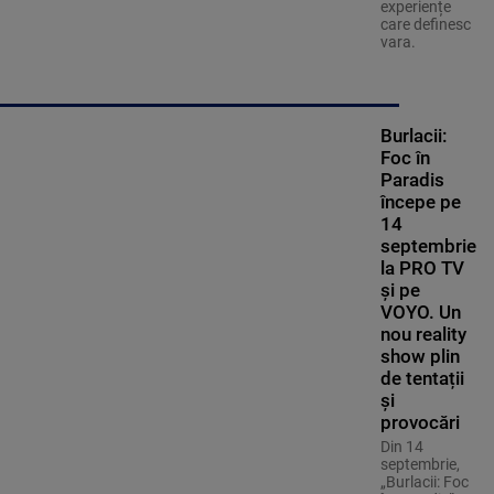
experiențe
care definesc
vara.
Burlacii:
Foc în
Paradis
începe pe
14
septembrie
la PRO TV
și pe
VOYO. Un
nou reality
show plin
de tentații
și
provocări
Din 14
septembrie,
„Burlacii: Foc