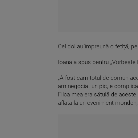
Cei doi au împreună o fetiță, p
Ioana a spus pentru „Vorbește 
„A fost cam totul de comun acor
am negociat un pic, e complica
Fiica mea era sătulă de aceste d
aflată la un eveniment monden, u