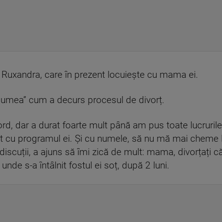
e Ruxandra, care în prezent locuiește cu mama ei.
lumea” cum a decurs procesul de divorț.
d, dar a durat foarte mult până am pus toate lucruril
t cu programul ei. Și cu numele, să nu mă mai cheme P
iscuții, a ajuns să îmi zică de mult: mama, divorțați c
nde s-a întâlnit fostul ei soț, după 2 luni.