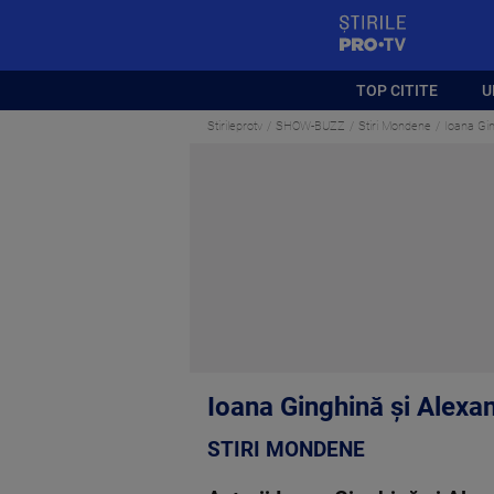
StirilePROTV
TOP CITITE
U
Stirileprotv
SHOW-BUZZ
Stiri Mondene
Ioana Gin
Ioana Ginghină și Alexan
STIRI MONDENE