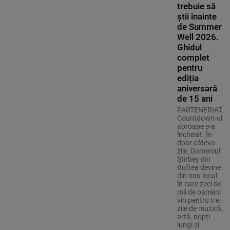
trebuie să
știi înainte
de Summer
Well 2026.
Ghidul
complet
pentru
ediția
aniversară
de 15 ani
PARTENERIAT.
Countdown-ul
aproape s-a
încheiat. În
doar câteva
zile, Domeniul
Știrbey din
Buftea devine
din nou locul
în care zeci de
mii de oameni
vin pentru trei
zile de muzică,
artă, nopți
lungi și