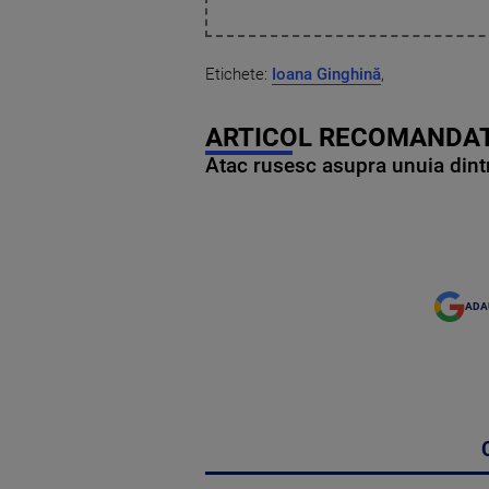
Etichete:
Ioana Ginghină
,
ARTICOL RECOMANDAT
Atac rusesc asupra unuia dintr
ADA