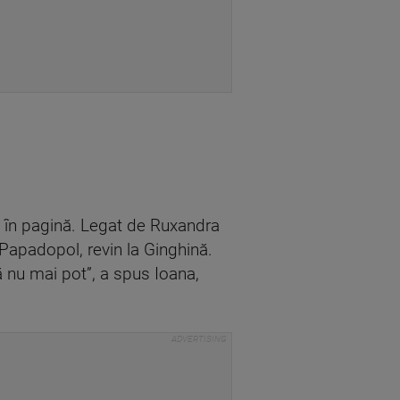
e în pagină. Legat de Ruxandra
apadopol, revin la Ginghină.
ă nu mai pot”, a spus Ioana,