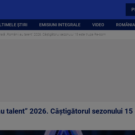
P
LTIMELE ȘTIRI
EMISIUNI INTEGRALE
VIDEO
ROMÂNIA,
ală „Românii au talent” 2026. Câștigătorul sezonului 15 este trupa Re-born
u talent” 2026. Câștigătorul sezonului 15