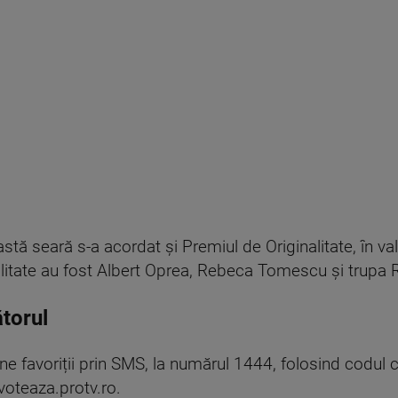
stă seară s-a acordat și Premiul de Originalitate, în v
litate au fost Albert Oprea, Rebeca Tomescu și trupa 
torul
ine favoriții prin SMS, la numărul 1444, folosind codul
voteaza.protv.ro.