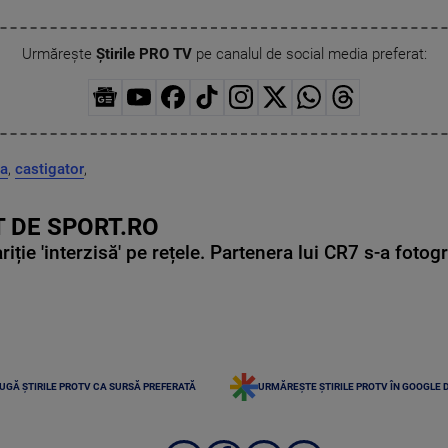
Urmărește
Știrile PRO TV
pe canalul de social media preferat:
la
,
castigator
,
 DE SPORT.RO
ie 'interzisă' pe rețele. Partenera lui CR7 s-a fotog
UGĂ ȘTIRILE PROTV CA SURSĂ PREFERATĂ
URMĂREȘTE ȘTIRILE PROTV ÎN GOOGLE 