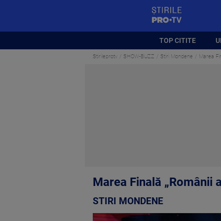
StirilePROTV
TOP CITITE
U
Stirileprotv
SHOW-BUZZ
Stiri Mondene
Marea Fin
Marea Finală „Românii a
STIRI MONDENE