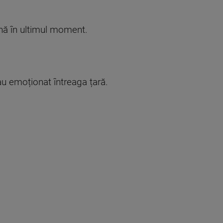
nă în ultimul moment.
 au emoționat întreaga țară.