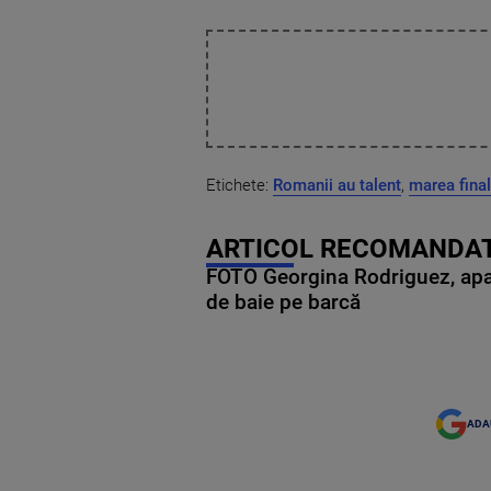
Etichete:
Romanii au talent
,
marea fina
ARTICOL RECOMANDAT
FOTO Georgina Rodriguez, apariț
de baie pe barcă
ADA