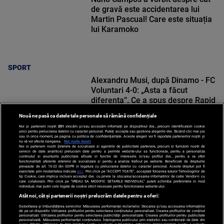
de gravă este accidentarea lui
Martin Pascual! Care este situația
lui Karamoko
SPORT
Alexandru Musi, după Dinamo - FC
Voluntari 4-0: „Asta a făcut
diferența”. Ce a spus despre Rapid
Nouă ne pasă ca datele tale personale să rămână confidențiale
Noi și partenerii noștri
201
stocăm și/sau accesăm informații pe dispozitivul dvs., precum identificatorii cookie
unici pentru prelucrarea datelor cu caracter personal. Puteți accepta sau gestiona alegerile dvs. făcând clic mai jos
sau în orice moment, pe pagina cu politica de confidențialitate. Aceste alegeri vor fi raportate partenerilor noștri și
nu vă vor afecta navigarea.
Mai multe detalii
Noi si partenerii nostri (retelele de socializare si agentiile de publicitate partenere, precum si furnizorii nostri de
SPORT
servicii de date analitice) prelucram date pentru a permite website-ului sa functioneze, pentru a personaliza
continutul si anunturile publicitare afisate in functie de interesele si/sau profilul dvs., pentru a va oferi
functionalitati aferente retelelor de socializare si pentru a analiza traficul pe website. Beneficiati de drepturile
prevazute de art. 15-22 din GDPR in legatura cu prelucrarea datelor cu caracter personal. Aceste drepturi pot fi
exercitate prin modalitatea indicata
aici
. Prin click pe “ACCEPT TOATE”, acceptati folosirea tuturor Tehnologiilor de
tip Cookie, care implica inclusiv acceptul dvs. cu privire la stocarea/accesarea informatiilor de catre Vendor-ii cu
care colaboram. Prin click pe “VREAU SA MODIFIC SETARILE INDIVIDUAL” puteti schimba preferintele in mod
individual, mai putin cele legate de cookie strict necesare pentru functionarea website-ului.
Atât noi, cât și partenerii noștri prelucrăm datele pentru a oferi:
Dezvoltarea și îmbunătățirea serviciilor. Măsurarea performanței reclamelor. Stocarea și/sau accesarea informațiilor
de pe un dispozitiv. Utilizarea profilurilor pentru selectarea conținutului personalizat. Crearea profilurilor de conținut
personalizat. Utilizarea profilurilor pentru selectarea publicității personalizate. Crearea profilurilor pentru publicitate
personalizată. Măsurarea performanței conținutului. Înțelegerea publicului prin statistici sau combinații de date din