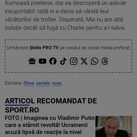
frumoasă prietenie, dar ea descoperă un adevăr
insuportabil: tatăl ei a decis să vândă leul
vânătorilor de trofee. Disperată, Mia nu are altă
soluție decât să fugă cu Charlie pentru a-l salva.
Urmărește
Știrile PRO TV
pe canalul de social media preferat:
Etichete:
filme
,
seriale
,
voyo
,
ARTICOL RECOMANDAT DE
SPORT.RO
FOTO | Imaginea cu Vladimir Putin
care a stârnit revoltă! Ucrainenii
acuză lipsă de reacție la nivel