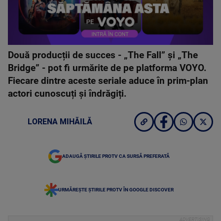
Două producții de succes - „The Fall” și „The
Bridge” - pot fi urmărite de pe platforma VOYO.
Fiecare dintre aceste seriale aduce în prim-plan
actori cunoscuți și îndrăgiți.
LORENA MIHĂILĂ
ADAUGĂ ȘTIRILE PROTV CA SURSĂ PREFERATĂ
URMĂREȘTE ȘTIRILE PROTV ÎN GOOGLE DISCOVER