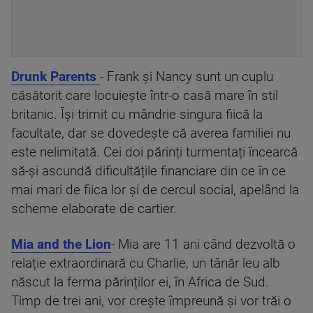
Drunk Parents
- Frank și Nancy sunt un cuplu
căsătorit care locuiește într-o casă mare în stil
britanic. Își trimit cu mândrie singura fiică la
facultate, dar se dovedește că averea familiei nu
este nelimitată. Cei doi părinți turmentați încearcă
să-și ascundă dificultățile financiare din ce în ce
mai mari de fiica lor și de cercul social, apelând la
scheme elaborate de cartier.
Mia and the Lion
- Mia are 11 ani când dezvoltă o
relație extraordinară cu Charlie, un tânăr leu alb
născut la ferma părinților ei, în Africa de Sud.
Timp de trei ani, vor crește împreună și vor trăi o