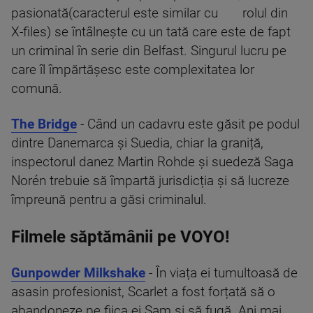
pasionată(caracterul este similar cu rolul din
X-files) se întâlnește cu un tată care este de fapt
un criminal în serie din Belfast. Singurul lucru pe
care îl împărtășesc este complexitatea lor
comună.
The Bridge
- Când un cadavru este găsit pe podul
dintre Danemarca și Suedia, chiar la graniță,
inspectorul danez Martin Rohde și suedeză Saga
Norén trebuie să împartă jurisdicția și să lucreze
împreună pentru a găsi criminalul.
Filmele săptămânii pe VOYO!
Gunpowder Milkshake
- În viața ei tumultoasă de
asasin profesionist, Scarlet a fost forțată să o
abandoneze pe fiica ei Sam și să fugă. Ani mai