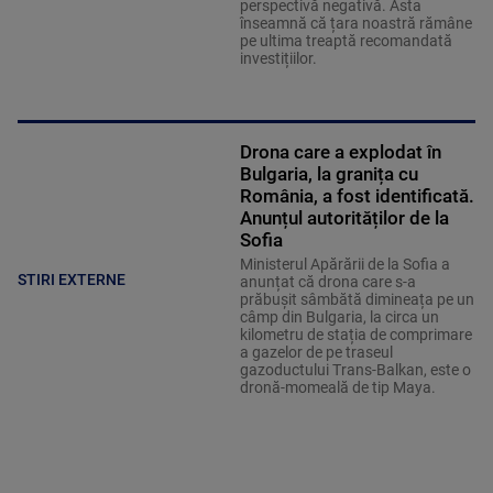
perspectivă negativă. Asta
înseamnă că țara noastră rămâne
pe ultima treaptă recomandată
investițiilor.
Drona care a explodat în
Bulgaria, la granița cu
România, a fost identificată.
Anunțul autorităților de la
Sofia
Ministerul Apărării de la Sofia a
STIRI EXTERNE
anunțat că drona care s-a
prăbușit sâmbătă dimineața pe un
câmp din Bulgaria, la circa un
kilometru de stația de comprimare
a gazelor de pe traseul
gazoductului Trans-Balkan, este o
dronă-momeală de tip Maya.