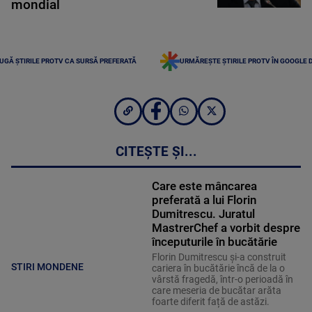
mondial
UGĂ ȘTIRILE PROTV CA SURSĂ PREFERATĂ
URMĂREȘTE ȘTIRILE PROTV ÎN GOOGLE 
CITEȘTE ȘI...
Care este mâncarea
preferată a lui Florin
Dumitrescu. Juratul
MastrerChef a vorbit despre
începuturile în bucătărie
Florin Dumitrescu și-a construit
STIRI MONDENE
cariera în bucătărie încă de la o
vârstă fragedă, într-o perioadă în
care meseria de bucătar arăta
foarte diferit față de astăzi.