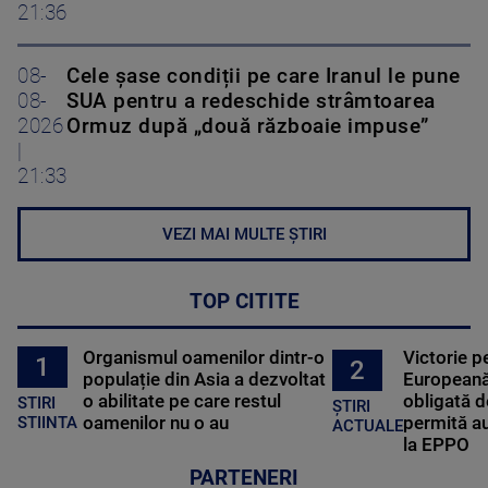
21:36
08-
Cele șase condiții pe care Iranul le pune
08-
SUA pentru a redeschide strâmtoarea
2026
Ormuz după „două războaie impuse”
|
21:33
VEZI MAI MULTE ȘTIRI
TOP CITITE
Organismul oamenilor dintr-o
Victorie p
1
2
populație din Asia a dezvoltat
Europeană
o abilitate pe care restul
obligată d
STIRI
ȘTIRI
oamenilor nu o au
permită au
STIINTA
ACTUALE
la EPPO
PARTENERI