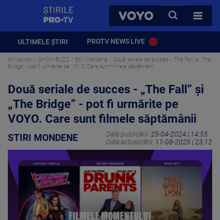
StirilePROTV
CAUTA
VOYO
TOATE 
PROTV NEWS LIVE
ULTIMELE ȘTIRI
Stirileprotv
SHOW-BUZZ
Stiri Mondene
Două seriale de succes - „The Fall” și „The
Bridge” - pot fi urmărite pe VOYO. Care sunt filmele săptămânii
Două seriale de succes - „The Fall” și
„The Bridge” - pot fi urmărite pe
VOYO. Care sunt filmele săptămânii
Data publicării:
25-04-2024 | 14:55
STIRI MONDENE
Data actualizării:
11-08-2025 | 23:12