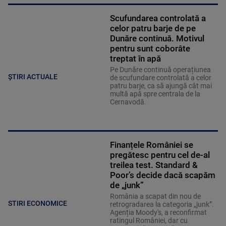
Scufundarea controlată a
celor patru barje de pe
Dunăre continuă. Motivul
pentru sunt coborâte
treptat în apă
Pe Dunăre continuă operațiunea
ȘTIRI ACTUALE
de scufundare controlată a celor
patru barje, ca să ajungă cât mai
multă apă spre centrala de la
Cernavodă.
Finanțele României se
pregătesc pentru cel de-al
treilea test. Standard &
Poor’s decide dacă scapăm
de „junk”
România a scapat din nou de
STIRI ECONOMICE
retrogradarea la categoria „junk”.
Agenția Moody's, a reconfirmat
ratingul României, dar cu