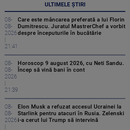
ULTIMELE ȘTIRI
08-
Care este mâncarea preferată a lui Florin
08-
Dumitrescu. Juratul MastrerChef a vorbit
2026
despre începuturile în bucătărie
|
21:41
08-
Horoscop 9 august 2026, cu Neti Sandu.
08-
Încep să vină bani în cont
2026
|
21:39
08-
Elon Musk a refuzat accesul Ucrainei la
08-
Starlink pentru atacuri în Rusia. Zelenski
2026
i-a cerut lui Trump să intervină
|